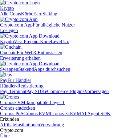
Krypto
Alle Coins
Körbe
Earn
Staking
Crypto.com App
Für alltägliche Nutzer
Loslegen
Krypto
Visa Prepaid-Karte
Level Up
Onchain
Für Web3-Enthusiasten
Erweiterung erhalten
Swappen
Staken
dApps durchsuchen
Pay
Für Händler
Händler-Registrierung
Pay-Terminal
Pay SDK
eCommerce-Plugins
Vorhersagen
Cronos
EVM-kompatible Layer 1
Cronos entdecken
Cronos PoS
Cronos EVM
Cronos zkEVM
AI Agent SDK
Erkunden
Affiliate
Institutionen
Verwahrung
Crypto.com
Über