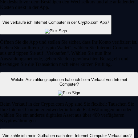
Sie deshalb vor dem Bestätigen den Wechselkurs und alle anfallenden
Kosten direkt in der App.
Wie verkaufe ich Internet Computer in der Crypto.com App?
Öffnen Sie die App und stellen Sie sicher, dass Ihr Konto verifiziert ist.
Gehen Sie zu Ihrem „Crypto Wallet“, wählen Sie Internet Computer
aus und tippen Sie auf „Verkaufen“. Wählen Sie nun Ihre
Auszahlungsmethode, geben Sie den gewünschten Betrag ein und
bestätigen Sie die Transaktion nach einer kurzen Prüfung.
Welche Auszahlungsoptionen habe ich beim Verkauf von Internet
Computer?
Beim Verkauf in der Crypto.com App sind Sie flexibel: Tauschen Sie
Ihre Internet Computer entweder in lokale Fiat-Währungen um oder
wählen Sie ein anderes digitales Asset aus über 400 verfügbaren
Kryptowährungen.
Wie zahle ich mein Guthaben nach dem Internet Computer-Verkauf aus?