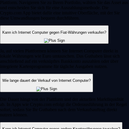
Plattform. Navigieren Sie zu Ihrem Portfolio, wählen Sie das Asset aus
und entscheiden Sie sich für eine Auszahlungsmethode. Die
Crypto.com App bietet dafür eine intuitive Oberfläche, mit der Sie
diese Umwandlungen bequem durchführen.
Kann ich Internet Computer gegen Fiat-Währungen verkaufen?
Ja, auf vielen Plattformen können Sie Internet Computer direkt in
lokale Währungen wie Euro umtauschen. Das Guthaben lässt sich
anschließend auf ein verknüpftes Bankkonto auszahlen oder über
integrierte Kartenprogramme für tägliche Ausgaben nutzen.
Wie lange dauert der Verkauf von Internet Computer?
Die Dauer hängt von der Plattform und der aktuellen Marktliquidität
ab. In Apps wie Crypto.com erfolgt die Orderausführung in der Regel
sofort, sodass Sie Ihr Guthaben nach dem Verkaufsauftrag direkt
nutzen können.
Kann ich Internet Computer gegen andere Kryptowährungen tauschen?