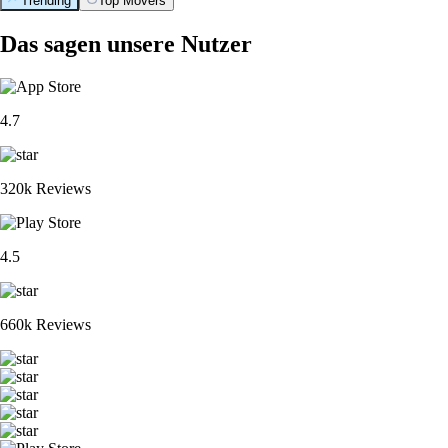
Trending
Top Movers
Das sagen unsere Nutzer
4.7
320k Reviews
4.5
660k Reviews