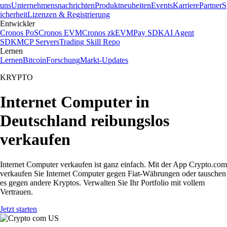
uns
Unternehmensnachrichten
Produktneuheiten
Events
Karriere
Partner
S
icherheit
Lizenzen & Registrierung
Entwickler
Cronos PoS
Cronos EVM
Cronos zkEVM
Pay SDK
AI Agent
SDK
MCP Servers
Trading Skill Repo
Lernen
Lernen
Bitcoin
Forschung
Markt-Updates
KRYPTO
Internet Computer in
Deutschland reibungslos
verkaufen
Internet Computer verkaufen ist ganz einfach. Mit der App Crypto.com
verkaufen Sie Internet Computer gegen Fiat-Währungen oder tauschen
es gegen andere Kryptos. Verwalten Sie Ihr Portfolio mit vollem
Vertrauen.
Jetzt starten