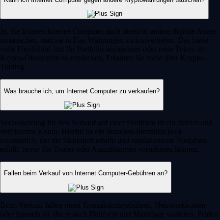
Ja, Sie können Internet Computer auch direkt in andere digitale Assets
umtauschen, statt sie in Fiat-Währungen zu konvertieren. Das bietet
volle Flexibilität, um Ihr Portfolio anzupassen oder neue Token im
Krypto-Ökosystem zu entdecken. Erfahren Sie mehr über Krypto-
Trading.
Was brauche ich, um Internet Computer zu verkaufen?
Voraussetzung für den Verkauf auf einer Plattform ist ein aktives und
verifiziertes Konto. Hierfür ist ein Standard-Identitätscheck
erforderlich, der die Sicherheit erhöht und regulatorische Vorgaben
erfüllt, bevor Sie Trades oder Auszahlungen vornehmen können.
Fallen beim Verkauf von Internet Computer-Gebühren an?
Beim Verkauf fallen meist Transaktionsgebühren, Netzwerkkosten
oder Spreads an, die je nach Plattform und Marktlage variieren. Prüfen