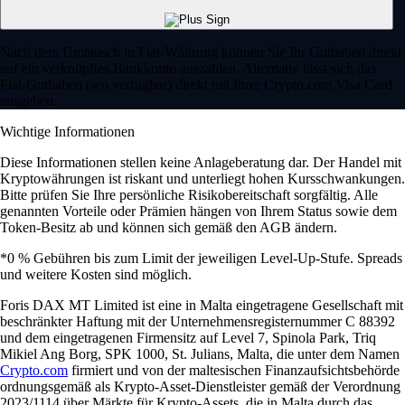
Nach dem Umtausch in Fiat-Währung können Sie Ihr Guthaben direkt
auf ein verknüpftes Bankkonto auszahlen. Alternativ lässt sich das
Fiat-Guthaben (wo verfügbar) direkt mit Ihrer Crypto.com Visa Card
ausgeben.
Wichtige Informationen
Diese Informationen stellen keine Anlageberatung dar. Der Handel mit
Kryptowährungen ist riskant und unterliegt hohen Kursschwankungen.
Bitte prüfen Sie Ihre persönliche Risikobereitschaft sorgfältig. Alle
genannten Vorteile oder Prämien hängen von Ihrem Status sowie dem
Token-Besitz ab und können sich gemäß den AGB ändern.
*0 % Gebühren bis zum Limit der jeweiligen Level-Up-Stufe. Spreads
und weitere Kosten sind möglich.
Foris DAX MT Limited ist eine in Malta eingetragene Gesellschaft mit
beschränkter Haftung mit der Unternehmensregisternummer C 88392
und dem eingetragenen Firmensitz auf Level 7, Spinola Park, Triq
Mikiel Ang Borg, SPK 1000, St. Julians, Malta, die unter dem Namen
Crypto.com
firmiert und von der maltesischen Finanzaufsichtsbehörde
ordnungsgemäß als Krypto-Asset-Dienstleister gemäß der Verordnung
2023/1114 über Märkte für Krypto-Assets, die in Malta durch das