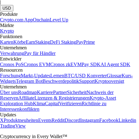
|
USD
Produkte
Crypto.com App
Onchain
Level Up
Märkte
Krypto
Funktionen
Karten
Körbe
Earn
Staking
DeFi Staking
Pay
Prime
Unternehmen
Verwahrung
Pay für Händler
Entwickler
Cronos PoS
Cronos EVM
Cronos zkEVM
Pay SDK
AI Agent SDK
Ressourcen
Forschung
Markt-Updates
Lernen
BTC/USD Konverter
Glossar
Kurs-
Widgets
Telegram Bot
Beschwerdepolitik
Support
Kryptooversigt
Unternehmen
Über uns
Roadmap
Karriere
Partner
Sicherheit
Nachweis der
Reserven
Affiliate
Lizenzen & Registrierungen
Krypto-Asset
Exploration Hub
Klima
Capital
Verifizieren
Richtlinie zu
Interessenkonflikten
Updates
X
Produktneuheiten
Events
Reddit
Discord
Instagram
Facebook
Linkedin
TradingView
Cryptocurrency in Every Wallet™