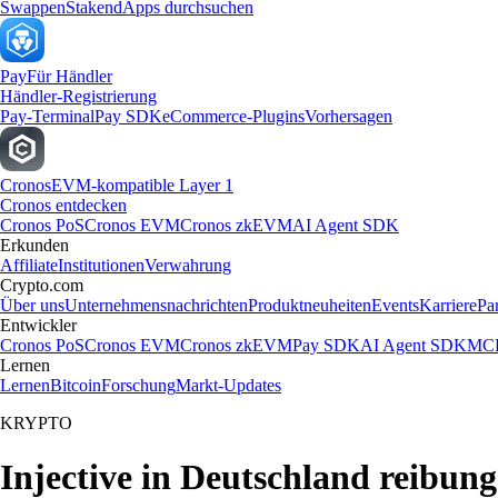
Swappen
Staken
dApps durchsuchen
Pay
Für Händler
Händler-Registrierung
Pay-Terminal
Pay SDK
eCommerce-Plugins
Vorhersagen
Cronos
EVM-kompatible Layer 1
Cronos entdecken
Cronos PoS
Cronos EVM
Cronos zkEVM
AI Agent SDK
Erkunden
Affiliate
Institutionen
Verwahrung
Crypto.com
Über uns
Unternehmensnachrichten
Produktneuheiten
Events
Karriere
Pa
Entwickler
Cronos PoS
Cronos EVM
Cronos zkEVM
Pay SDK
AI Agent SDK
MCP
Lernen
Lernen
Bitcoin
Forschung
Markt-Updates
KRYPTO
Injective in Deutschland reibung