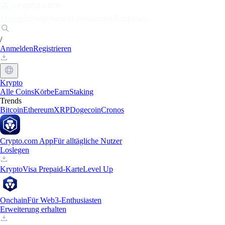
Märkte
Einzelpersonen
Unternehmen
Entdecken
/
Anmelden
Registrieren
Krypto
Alle Coins
Körbe
Earn
Staking
Trends
Bitcoin
Ethereum
XRP
Dogecoin
Cronos
Crypto.com App
Für alltägliche Nutzer
Loslegen
Krypto
Visa Prepaid-Karte
Level Up
Onchain
Für Web3-Enthusiasten
Erweiterung erhalten