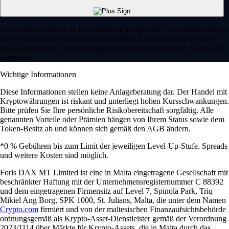
Nach dem Umtausch in Fiat-Währung können Sie Ihr Guthaben direkt
auf ein verknüpftes Bankkonto auszahlen. Alternativ lässt sich das
Fiat-Guthaben (wo verfügbar) direkt mit Ihrer Crypto.com Visa Card
ausgeben.
Wichtige Informationen
Diese Informationen stellen keine Anlageberatung dar. Der Handel mit
Kryptowährungen ist riskant und unterliegt hohen Kursschwankungen.
Bitte prüfen Sie Ihre persönliche Risikobereitschaft sorgfältig. Alle
genannten Vorteile oder Prämien hängen von Ihrem Status sowie dem
Token-Besitz ab und können sich gemäß den AGB ändern.
*0 % Gebühren bis zum Limit der jeweiligen Level-Up-Stufe. Spreads
und weitere Kosten sind möglich.
Foris DAX MT Limited ist eine in Malta eingetragene Gesellschaft mit
beschränkter Haftung mit der Unternehmensregisternummer C 88392
und dem eingetragenen Firmensitz auf Level 7, Spinola Park, Triq
Mikiel Ang Borg, SPK 1000, St. Julians, Malta, die unter dem Namen
Crypto.com
firmiert und von der maltesischen Finanzaufsichtsbehörde
ordnungsgemäß als Krypto-Asset-Dienstleister gemäß der Verordnung
2023/1114 über Märkte für Krypto-Assets, die in Malta durch das