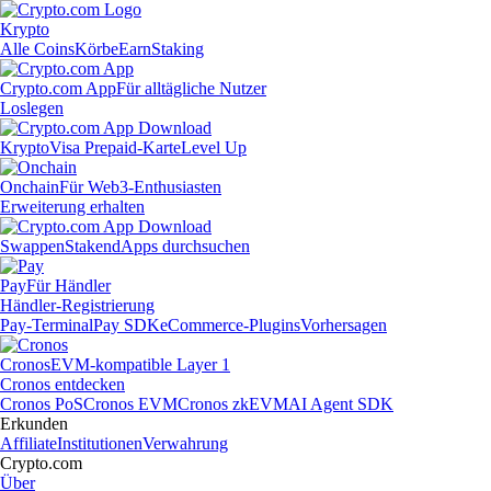
Krypto
Alle Coins
Körbe
Earn
Staking
Crypto.com App
Für alltägliche Nutzer
Loslegen
Krypto
Visa Prepaid-Karte
Level Up
Onchain
Für Web3-Enthusiasten
Erweiterung erhalten
Swappen
Staken
dApps durchsuchen
Pay
Für Händler
Händler-Registrierung
Pay-Terminal
Pay SDK
eCommerce-Plugins
Vorhersagen
Cronos
EVM-kompatible Layer 1
Cronos entdecken
Cronos PoS
Cronos EVM
Cronos zkEVM
AI Agent SDK
Erkunden
Affiliate
Institutionen
Verwahrung
Crypto.com
Über