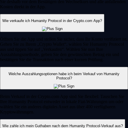
Sie deshalb vor dem Bestätigen den Wechselkurs und alle anfallenden
Kosten direkt in der App.
Wie verkaufe ich Humanity Protocol in der Crypto.com App?
Öffnen Sie die App und stellen Sie sicher, dass Ihr Konto verifiziert ist.
Gehen Sie zu Ihrem „Crypto Wallet“, wählen Sie Humanity Protocol
aus und tippen Sie auf „Verkaufen“. Wählen Sie nun Ihre
Auszahlungsmethode, geben Sie den gewünschten Betrag ein und
bestätigen Sie die Transaktion nach einer kurzen Prüfung.
Welche Auszahlungsoptionen habe ich beim Verkauf von Humanity
Protocol?
Beim Verkauf in der Crypto.com App sind Sie flexibel: Tauschen Sie
Ihre Humanity Protocol entweder in lokale Fiat-Währungen um oder
wählen Sie ein anderes digitales Asset aus über 400 verfügbaren
Kryptowährungen.
Wie zahle ich mein Guthaben nach dem Humanity Protocol-Verkauf aus?