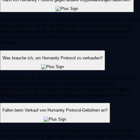
Ja, Sie können Humanity Protocol auch direkt in andere digitale Assets
umtauschen, statt sie in Fiat-Währungen zu konvertieren. Das bietet
volle Flexibilität, um Ihr Portfolio anzupassen oder neue Token im
Krypto-Ökosystem zu entdecken. Erfahren Sie mehr über Krypto-
Trading.
Was brauche ich, um Humanity Protocol zu verkaufen?
Voraussetzung für den Verkauf auf einer Plattform ist ein aktives und
verifiziertes Konto. Hierfür ist ein Standard-Identitätscheck
erforderlich, der die Sicherheit erhöht und regulatorische Vorgaben
erfüllt, bevor Sie Trades oder Auszahlungen vornehmen können.
Fallen beim Verkauf von Humanity Protocol-Gebühren an?
Beim Verkauf fallen meist Transaktionsgebühren, Netzwerkkosten
oder Spreads an, die je nach Plattform und Marktlage variieren. Prüfen