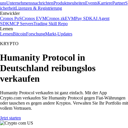
uns
Unternehmensnachrichten
Produktneuheiten
Events
Karriere
Partner
S
icherheit
Lizenzen & Registrierung
Entwickler
Cronos PoS
Cronos EVM
Cronos zkEVM
Pay SDK
AI Agent
SDK
MCP Servers
Trading Skill Repo
Lernen
Lernen
Bitcoin
Forschung
Markt-Updates
KRYPTO
Humanity Protocol in
Deutschland reibungslos
verkaufen
Humanity Protocol verkaufen ist ganz einfach. Mit der App
Crypto.com verkaufen Sie Humanity Protocol gegen Fiat-Währungen
oder tauschen es gegen andere Kryptos. Verwalten Sie Ihr Portfolio mit
vollem Vertrauen.
Jetzt starten