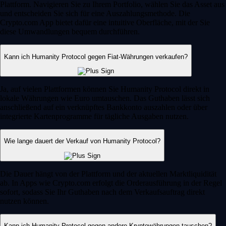
Plattform. Navigieren Sie zu Ihrem Portfolio, wählen Sie das Asset aus
und entscheiden Sie sich für eine Auszahlungsmethode. Die
Crypto.com App bietet dafür eine intuitive Oberfläche, mit der Sie
diese Umwandlungen bequem durchführen.
Kann ich Humanity Protocol gegen Fiat-Währungen verkaufen?
Ja, auf vielen Plattformen können Sie Humanity Protocol direkt in
lokale Währungen wie Euro umtauschen. Das Guthaben lässt sich
anschließend auf ein verknüpftes Bankkonto auszahlen oder über
integrierte Kartenprogramme für tägliche Ausgaben nutzen.
Wie lange dauert der Verkauf von Humanity Protocol?
Die Dauer hängt von der Plattform und der aktuellen Marktliquidität
ab. In Apps wie Crypto.com erfolgt die Orderausführung in der Regel
sofort, sodass Sie Ihr Guthaben nach dem Verkaufsauftrag direkt
nutzen können.
Kann ich Humanity Protocol gegen andere Kryptowährungen tauschen?