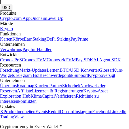
|
USD
Produkte
Crypto.com App
Onchain
Level Up
Märkte
Krypto
Funktionen
Karten
Körbe
Earn
Staking
DeFi Staking
Pay
Prime
Unternehmen
Verwahrung
Pay für Händler
Entwickler
Cronos PoS
Cronos EVM
Cronos zkEVM
Pay SDK
AI Agent SDK
Ressourcen
Forschung
Markt-Updates
Lernen
BTC/USD Konverter
Glossar
Kurs-
Widgets
Telegram Bot
Beschwerdepolitik
Support
Kryptooversigt
Unternehmen
Über uns
Roadmap
Karriere
Partner
Sicherheit
Nachweis der
Reserven
Affiliate
Lizenzen & Registrierungen
Krypto-Asset
Exploration Hub
Klima
Capital
Verifizieren
Richtlinie zu
Interessenkonflikten
Updates
X
Produktneuheiten
Events
Reddit
Discord
Instagram
Facebook
Linkedin
TradingView
Cryptocurrency in Every Wallet™