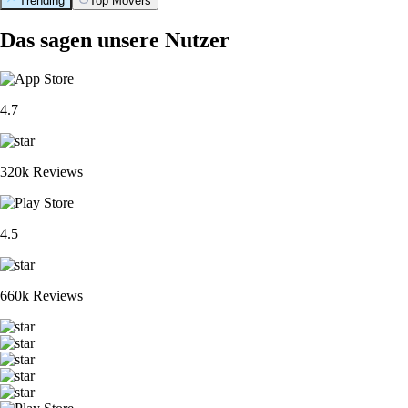
Trending
Top Movers
Das sagen unsere Nutzer
4.7
320k Reviews
4.5
660k Reviews