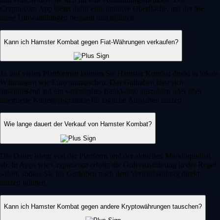
Crypto.com App bietet dafür eine intuitive Oberfläche, mit der Sie
diese Umwandlungen bequem durchführen.
Kann ich Hamster Kombat gegen Fiat-Währungen verkaufen?
Ja, auf vielen Plattformen können Sie Hamster Kombat direkt in lokale
Währungen wie Euro umtauschen. Das Guthaben lässt sich
anschließend auf ein verknüpftes Bankkonto auszahlen oder über
integrierte Kartenprogramme für tägliche Ausgaben nutzen.
Wie lange dauert der Verkauf von Hamster Kombat?
Die Dauer hängt von der Plattform und der aktuellen Marktliquidität
ab. In Apps wie Crypto.com erfolgt die Orderausführung in der Regel
sofort, sodass Sie Ihr Guthaben nach dem Verkaufsauftrag direkt
nutzen können.
Kann ich Hamster Kombat gegen andere Kryptowährungen tauschen?