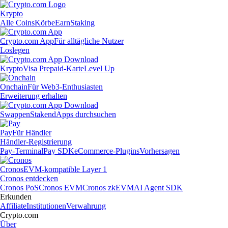
Krypto
Alle Coins
Körbe
Earn
Staking
Crypto.com App
Für alltägliche Nutzer
Loslegen
Krypto
Visa Prepaid-Karte
Level Up
Onchain
Für Web3-Enthusiasten
Erweiterung erhalten
Swappen
Staken
dApps durchsuchen
Pay
Für Händler
Händler-Registrierung
Pay-Terminal
Pay SDK
eCommerce-Plugins
Vorhersagen
Cronos
EVM-kompatible Layer 1
Cronos entdecken
Cronos PoS
Cronos EVM
Cronos zkEVM
AI Agent SDK
Erkunden
Affiliate
Institutionen
Verwahrung
Crypto.com
Über