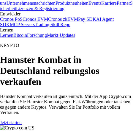
uns
Unternehmensnachrichten
Produktneuheiten
Events
Karriere
Partner
S
icherheit
Lizenzen & Registrierung
Entwickler
Cronos PoS
Cronos EVM
Cronos zkEVM
Pay SDK
AI Agent
SDK
MCP Servers
Trading Skill Repo
Lernen
Lernen
Bitcoin
Forschung
Markt-Updates
KRYPTO
Hamster Kombat in
Deutschland reibungslos
verkaufen
Hamster Kombat verkaufen ist ganz einfach. Mit der App Crypto.com
verkaufen Sie Hamster Kombat gegen Fiat-Währungen oder tauschen
es gegen andere Kryptos. Verwalten Sie Ihr Portfolio mit vollem
Vertrauen.
Jetzt starten