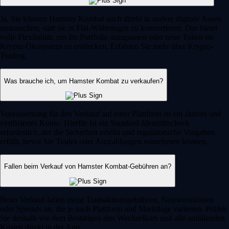
Ja, Sie können Hamster Kombat auch direkt in andere digitale Assets
umtauschen, statt sie in Fiat-Währungen zu konvertieren. Das bietet
volle Flexibilität, um Ihr Portfolio anzupassen oder neue Token im
Krypto-Ökosystem zu entdecken. Erfahren Sie mehr über Krypto-
Trading.
Was brauche ich, um Hamster Kombat zu verkaufen?
Voraussetzung für den Verkauf auf einer Plattform ist ein aktives und
verifiziertes Konto. Hierfür ist ein Standard-Identitätscheck
erforderlich, der die Sicherheit erhöht und regulatorische Vorgaben
erfüllt, bevor Sie Trades oder Auszahlungen vornehmen können.
Fallen beim Verkauf von Hamster Kombat-Gebühren an?
Beim Verkauf fallen meist Transaktionsgebühren, Netzwerkkosten
oder Spreads an, die je nach Plattform und Marktlage variieren. Prüfen
Sie deshalb vor dem Bestätigen den Wechselkurs und alle anfallenden
Kosten direkt in der App.