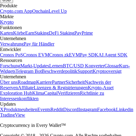
Produkte
Crypto.com App
Onchain
Level Up
Märkte
Krypto
Funktionen
Karten
Körbe
Earn
Staking
DeFi Staking
Pay
Prime
Unternehmen
Verwahrung
Pay für Händler
Entwickler
Cronos PoS
Cronos EVM
Cronos zkEVM
Pay SDK
AI Agent SDK
Ressourcen
Forschung
Markt-Updates
Lernen
BTC/USD Konverter
Glossar
Kurs-
Widgets
Telegram Bot
Beschwerdepolitik
Support
Kryptooversigt
Unternehmen
Über uns
Roadmap
Karriere
Partner
Sicherheit
Nachweis der
Reserven
Affiliate
Lizenzen & Registrierungen
Krypto-Asset
Exploration Hub
Klima
Capital
Verifizieren
Richtlinie zu
Interessenkonflikten
Updates
X
Produktneuheiten
Events
Reddit
Discord
Instagram
Facebook
Linkedin
TradingView
Cryptocurrency in Every Wallet™
Copyright © 2018 - 2026 Crypto.com. Alle Rechte vorbehalten.