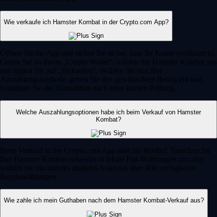
Wie verkaufe ich Hamster Kombat in der Crypto.com App?
Öffnen Sie die App und stellen Sie sicher, dass Ihr Konto verifiziert ist.
Gehen Sie zu Ihrem „Crypto Wallet“, wählen Sie Hamster Kombat aus
und tippen Sie auf „Verkaufen“. Wählen Sie nun Ihre
Auszahlungsmethode, geben Sie den gewünschten Betrag ein und
bestätigen Sie die Transaktion nach einer kurzen Prüfung.
Welche Auszahlungsoptionen habe ich beim Verkauf von Hamster
Kombat?
Beim Verkauf in der Crypto.com App sind Sie flexibel: Tauschen Sie
Ihre Hamster Kombat entweder in lokale Fiat-Währungen um oder
wählen Sie ein anderes digitales Asset aus über 400 verfügbaren
Kryptowährungen.
Wie zahle ich mein Guthaben nach dem Hamster Kombat-Verkauf aus?