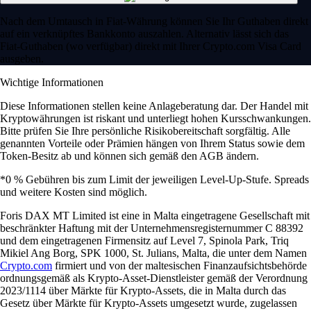
Nach dem Umtausch in Fiat-Währung können Sie Ihr Guthaben direkt
auf ein verknüpftes Bankkonto auszahlen. Alternativ lässt sich das
Fiat-Guthaben (wo verfügbar) direkt mit Ihrer Crypto.com Visa Card
ausgeben.
Wichtige Informationen
Diese Informationen stellen keine Anlageberatung dar. Der Handel mit
Kryptowährungen ist riskant und unterliegt hohen Kursschwankungen.
Bitte prüfen Sie Ihre persönliche Risikobereitschaft sorgfältig. Alle
genannten Vorteile oder Prämien hängen von Ihrem Status sowie dem
Token-Besitz ab und können sich gemäß den AGB ändern.
*0 % Gebühren bis zum Limit der jeweiligen Level-Up-Stufe. Spreads
und weitere Kosten sind möglich.
Foris DAX MT Limited ist eine in Malta eingetragene Gesellschaft mit
beschränkter Haftung mit der Unternehmensregisternummer C 88392
und dem eingetragenen Firmensitz auf Level 7, Spinola Park, Triq
Mikiel Ang Borg, SPK 1000, St. Julians, Malta, die unter dem Namen
Crypto.com
firmiert und von der maltesischen Finanzaufsichtsbehörde
ordnungsgemäß als Krypto-Asset-Dienstleister gemäß der Verordnung
2023/1114 über Märkte für Krypto-Assets, die in Malta durch das
Gesetz über Märkte für Krypto-Assets umgesetzt wurde, zugelassen