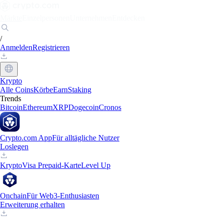
Märkte
Einzelpersonen
Unternehmen
Entdecken
/
Anmelden
Registrieren
Krypto
Alle Coins
Körbe
Earn
Staking
Trends
Bitcoin
Ethereum
XRP
Dogecoin
Cronos
Crypto.com App
Für alltägliche Nutzer
Loslegen
Krypto
Visa Prepaid-Karte
Level Up
Onchain
Für Web3-Enthusiasten
Erweiterung erhalten