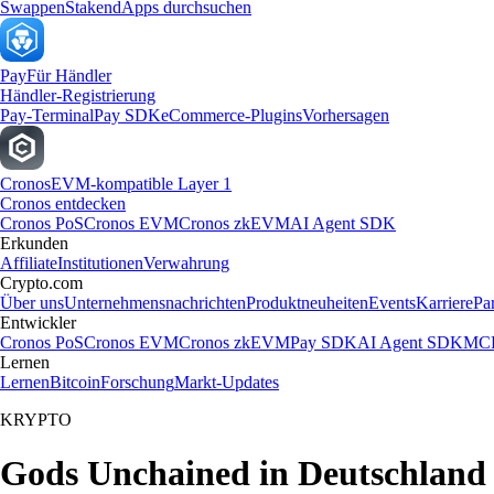
Swappen
Staken
dApps durchsuchen
Pay
Für Händler
Händler-Registrierung
Pay-Terminal
Pay SDK
eCommerce-Plugins
Vorhersagen
Cronos
EVM-kompatible Layer 1
Cronos entdecken
Cronos PoS
Cronos EVM
Cronos zkEVM
AI Agent SDK
Erkunden
Affiliate
Institutionen
Verwahrung
Crypto.com
Über uns
Unternehmensnachrichten
Produktneuheiten
Events
Karriere
Pa
Entwickler
Cronos PoS
Cronos EVM
Cronos zkEVM
Pay SDK
AI Agent SDK
MCP
Lernen
Lernen
Bitcoin
Forschung
Markt-Updates
KRYPTO
Gods Unchained in Deutschland 