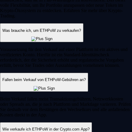
volle Flexibilität, um Ihr Portfolio anzupassen oder neue Token im
Krypto-Ökosystem zu entdecken. Erfahren Sie mehr über Krypto-
Trading.
Was brauche ich, um ETHPoW zu verkaufen?
Voraussetzung für den Verkauf auf einer Plattform ist ein aktives und
verifiziertes Konto. Hierfür ist ein Standard-Identitätscheck
erforderlich, der die Sicherheit erhöht und regulatorische Vorgaben
erfüllt, bevor Sie Trades oder Auszahlungen vornehmen können.
Fallen beim Verkauf von ETHPoW-Gebühren an?
Beim Verkauf fallen meist Transaktionsgebühren, Netzwerkkosten
oder Spreads an, die je nach Plattform und Marktlage variieren. Prüfen
Sie deshalb vor dem Bestätigen den Wechselkurs und alle anfallenden
Kosten direkt in der App.
Wie verkaufe ich ETHPoW in der Crypto.com App?