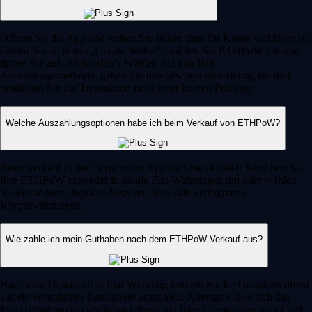
Öffnen Sie die App und stellen Sie sicher, dass Ihr Konto verifiziert ist.
Gehen Sie zu Ihrem „Crypto Wallet“, wählen Sie ETHPoW aus und
tippen Sie auf „Verkaufen“. Wählen Sie nun Ihre
Auszahlungsmethode, geben Sie den gewünschten Betrag ein und
bestätigen Sie die Transaktion nach einer kurzen Prüfung.
Welche Auszahlungsoptionen habe ich beim Verkauf von ETHPoW?
Beim Verkauf in der Crypto.com App sind Sie flexibel: Tauschen Sie
Ihre ETHPoW entweder in lokale Fiat-Währungen um oder wählen
Sie ein anderes digitales Asset aus über 400 verfügbaren
Kryptowährungen.
Wie zahle ich mein Guthaben nach dem ETHPoW-Verkauf aus?
Nach dem Umtausch in Fiat-Währung können Sie Ihr Guthaben direkt
auf ein verknüpftes Bankkonto auszahlen. Alternativ lässt sich das
Fiat-Guthaben (wo verfügbar) direkt mit Ihrer Crypto.com Visa Card