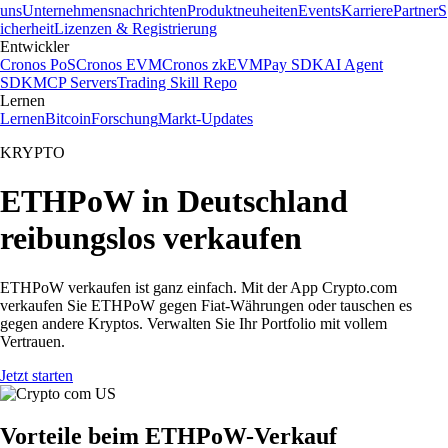
uns
Unternehmensnachrichten
Produktneuheiten
Events
Karriere
Partner
S
icherheit
Lizenzen & Registrierung
Entwickler
Cronos PoS
Cronos EVM
Cronos zkEVM
Pay SDK
AI Agent
SDK
MCP Servers
Trading Skill Repo
Lernen
Lernen
Bitcoin
Forschung
Markt-Updates
KRYPTO
ETHPoW in Deutschland
reibungslos verkaufen
ETHPoW verkaufen ist ganz einfach. Mit der App Crypto.com
verkaufen Sie ETHPoW gegen Fiat-Währungen oder tauschen es
gegen andere Kryptos. Verwalten Sie Ihr Portfolio mit vollem
Vertrauen.
Jetzt starten
Vorteile beim ETHPoW-Verkauf