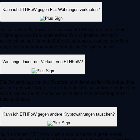
Kann ich ETHPoW gegen Fiat-Währungen verkaufen?
Ja, auf vielen Plattformen können Sie ETHPoW direkt in lokale
Währungen wie Euro umtauschen. Das Guthaben lässt sich
anschließend auf ein verknüpftes Bankkonto auszahlen oder über
integrierte Kartenprogramme für tägliche Ausgaben nutzen.
Wie lange dauert der Verkauf von ETHPoW?
Die Dauer hängt von der Plattform und der aktuellen Marktliquidität
ab. In Apps wie Crypto.com erfolgt die Orderausführung in der Regel
sofort, sodass Sie Ihr Guthaben nach dem Verkaufsauftrag direkt
nutzen können.
Kann ich ETHPoW gegen andere Kryptowährungen tauschen?
Ja, Sie können ETHPoW auch direkt in andere digitale Assets
umtauschen, statt sie in Fiat-Währungen zu konvertieren. Das bietet