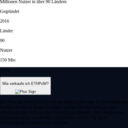
Millionen Nutzer in über 90 Ländern
Gegründet
2016
Länder
90
Nutzer
150 Mio
FAQ
Wie verkaufe ich ETHPoW?
Der Verkauf von ETHPoW erfolgt einfach über eine Krypto-Plattform.
Navigieren Sie zu Ihrem Portfolio, wählen Sie das Asset aus und
entscheiden Sie sich für eine Auszahlungsmethode. Die Crypto.com
App bietet dafür eine intuitive Oberfläche, mit der Sie diese
Umwandlungen bequem durchführen.