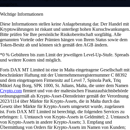
ausgeben.
Wichtige Informationen
Diese Informationen stellen keine Anlageberatung dar. Der Handel mit
Kryptowährungen ist riskant und unterliegt hohen Kursschwankungen.
Bitte prüfen Sie Ihre persönliche Risikobereitschaft sorgfältig. Alle
genannten Vorteile oder Prämien hängen von Ihrem Status sowie dem
Token-Besitz ab und können sich gemäß den AGB ändern.
*0 % Gebühren bis zum Limit der jeweiligen Level-Up-Stufe. Spreads
und weitere Kosten sind möglich.
Foris DAX MT Limited ist eine in Malta eingetragene Gesellschaft mit
beschränkter Haftung mit der Unternehmensregisternummer C 88392
und dem eingetragenen Firmensitz auf Level 7, Spinola Park, Triq
Mikiel Ang Borg, SPK 1000, St. Julians, Malta, die unter dem Namen
Crypto.com
firmiert und von der maltesischen Finanzaufsichtsbehörde
ordnungsgemäß als Krypto-Asset-Dienstleister gemäß der Verordnung
2023/1114 über Märkte für Krypto-Assets, die in Malta durch das
Gesetz über Märkte für Krypto-Assets umgesetzt wurde, zugelassen
ist. Foris DAX MT Limited ist berechtigt, die folgenden Services zu
erbringen: 1. Umtausch von Krypto-Assets in Geldmittel; 2. Umtausch
von Krypto-Assets in andere Krypto-Assets; 3. Empfang und
Übermittlung von Orders für Krypto-Assets im Namen von Kunden;