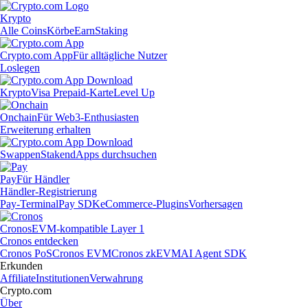
Krypto
Alle Coins
Körbe
Earn
Staking
Crypto.com App
Für alltägliche Nutzer
Loslegen
Krypto
Visa Prepaid-Karte
Level Up
Onchain
Für Web3-Enthusiasten
Erweiterung erhalten
Swappen
Staken
dApps durchsuchen
Pay
Für Händler
Händler-Registrierung
Pay-Terminal
Pay SDK
eCommerce-Plugins
Vorhersagen
Cronos
EVM-kompatible Layer 1
Cronos entdecken
Cronos PoS
Cronos EVM
Cronos zkEVM
AI Agent SDK
Erkunden
Affiliate
Institutionen
Verwahrung
Crypto.com
Über