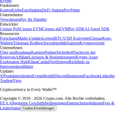
Krypto
Funktionen
Karten
Körbe
Earn
Staking
DeFi Staking
Pay
Prime
Unternehmen
Verwahrung
Pay für Händler
Entwickler
Cronos PoS
Cronos EVM
Cronos zkEVM
Pay SDK
AI Agent SDK
Ressourcen
Forschung
Markt-Updates
Lernen
BTC/USD Konverter
Glossar
Kurs-
Widgets
Telegram Bot
Beschwerdepolitik
Support
Kryptooversigt
Unternehmen
Über uns
Roadmap
Karriere
Partner
Sicherheit
Nachweis der
Reserven
Affiliate
Lizenzen & Registrierungen
Krypto-Asset
Exploration Hub
Klima
Capital
Verifizieren
Richtlinie zu
Interessenkonflikten
Updates
X
Produktneuheiten
Events
Reddit
Discord
Instagram
Facebook
Linkedin
TradingView
Cryptocurrency in Every Wallet™
Copyright © 2018 - 2026 Crypto.com. Alle Rechte vorbehalten.
EEA Allgemeine Geschäftsbedingungen
Datenschutzerklärung
Fees &
Limits
Status
Cookie-Einstellungen