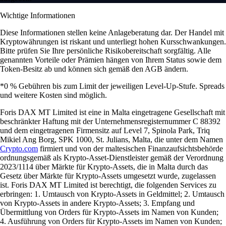
Wichtige Informationen
Diese Informationen stellen keine Anlageberatung dar. Der Handel mit
Kryptowährungen ist riskant und unterliegt hohen Kursschwankungen.
Bitte prüfen Sie Ihre persönliche Risikobereitschaft sorgfältig. Alle
genannten Vorteile oder Prämien hängen von Ihrem Status sowie dem
Token-Besitz ab und können sich gemäß den AGB ändern.
*0 % Gebühren bis zum Limit der jeweiligen Level-Up-Stufe. Spreads
und weitere Kosten sind möglich.
Foris DAX MT Limited ist eine in Malta eingetragene Gesellschaft mit
beschränkter Haftung mit der Unternehmensregisternummer C 88392
und dem eingetragenen Firmensitz auf Level 7, Spinola Park, Triq
Mikiel Ang Borg, SPK 1000, St. Julians, Malta, die unter dem Namen
Crypto.com
firmiert und von der maltesischen Finanzaufsichtsbehörde
ordnungsgemäß als Krypto-Asset-Dienstleister gemäß der Verordnung
2023/1114 über Märkte für Krypto-Assets, die in Malta durch das
Gesetz über Märkte für Krypto-Assets umgesetzt wurde, zugelassen
ist. Foris DAX MT Limited ist berechtigt, die folgenden Services zu
erbringen: 1. Umtausch von Krypto-Assets in Geldmittel; 2. Umtausch
von Krypto-Assets in andere Krypto-Assets; 3. Empfang und
Übermittlung von Orders für Krypto-Assets im Namen von Kunden;
4. Ausführung von Orders für Krypto-Assets im Namen von Kunden;