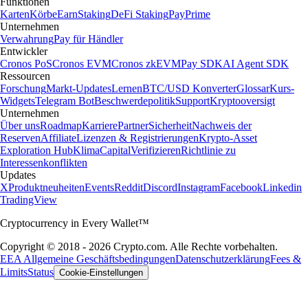
Funktionen
Karten
Körbe
Earn
Staking
DeFi Staking
Pay
Prime
Unternehmen
Verwahrung
Pay für Händler
Entwickler
Cronos PoS
Cronos EVM
Cronos zkEVM
Pay SDK
AI Agent SDK
Ressourcen
Forschung
Markt-Updates
Lernen
BTC/USD Konverter
Glossar
Kurs-
Widgets
Telegram Bot
Beschwerdepolitik
Support
Kryptooversigt
Unternehmen
Über uns
Roadmap
Karriere
Partner
Sicherheit
Nachweis der
Reserven
Affiliate
Lizenzen & Registrierungen
Krypto-Asset
Exploration Hub
Klima
Capital
Verifizieren
Richtlinie zu
Interessenkonflikten
Updates
X
Produktneuheiten
Events
Reddit
Discord
Instagram
Facebook
Linkedin
TradingView
Cryptocurrency in Every Wallet™
Copyright © 2018 - 2026 Crypto.com. Alle Rechte vorbehalten.
EEA Allgemeine Geschäftsbedingungen
Datenschutzerklärung
Fees &
Limits
Status
Cookie-Einstellungen