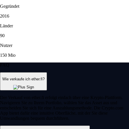
Gegründet
2016
Länder
90
Nutzer
150 Mio
FAQ
Wie verkaufe ich ether.fi?
Der Verkauf von ether.fi erfolgt einfach über eine Krypto-Plattform.
Navigieren Sie zu Ihrem Portfolio, wählen Sie das Asset aus und
entscheiden Sie sich für eine Auszahlungsmethode. Die Crypto.com
App bietet dafür eine intuitive Oberfläche, mit der Sie diese
Umwandlungen bequem durchführen.