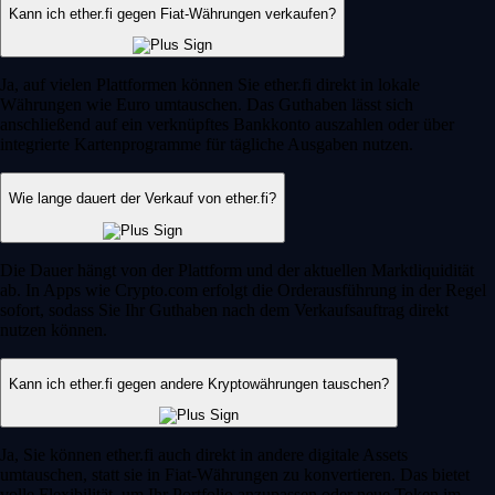
Kann ich ether.fi gegen Fiat-Währungen verkaufen?
Ja, auf vielen Plattformen können Sie ether.fi direkt in lokale
Währungen wie Euro umtauschen. Das Guthaben lässt sich
anschließend auf ein verknüpftes Bankkonto auszahlen oder über
integrierte Kartenprogramme für tägliche Ausgaben nutzen.
Wie lange dauert der Verkauf von ether.fi?
Die Dauer hängt von der Plattform und der aktuellen Marktliquidität
ab. In Apps wie Crypto.com erfolgt die Orderausführung in der Regel
sofort, sodass Sie Ihr Guthaben nach dem Verkaufsauftrag direkt
nutzen können.
Kann ich ether.fi gegen andere Kryptowährungen tauschen?
Ja, Sie können ether.fi auch direkt in andere digitale Assets
umtauschen, statt sie in Fiat-Währungen zu konvertieren. Das bietet
volle Flexibilität, um Ihr Portfolio anzupassen oder neue Token im