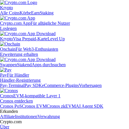
Krypto
Alle Coins
Körbe
Earn
Staking
Crypto.com App
Für alltägliche Nutzer
Loslegen
Krypto
Visa Prepaid-Karte
Level Up
Onchain
Für Web3-Enthusiasten
Erweiterung erhalten
Swappen
Staken
dApps durchsuchen
Pay
Für Händler
Händler-Registrierung
Pay-Terminal
Pay SDK
eCommerce-Plugins
Vorhersagen
Cronos
EVM-kompatible Layer 1
Cronos entdecken
Cronos PoS
Cronos EVM
Cronos zkEVM
AI Agent SDK
Erkunden
Affiliate
Institutionen
Verwahrung
Crypto.com
Über