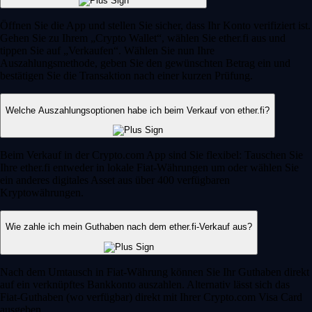
Öffnen Sie die App und stellen Sie sicher, dass Ihr Konto verifiziert ist.
Gehen Sie zu Ihrem „Crypto Wallet“, wählen Sie ether.fi aus und
tippen Sie auf „Verkaufen“. Wählen Sie nun Ihre
Auszahlungsmethode, geben Sie den gewünschten Betrag ein und
bestätigen Sie die Transaktion nach einer kurzen Prüfung.
Welche Auszahlungsoptionen habe ich beim Verkauf von ether.fi?
Beim Verkauf in der Crypto.com App sind Sie flexibel: Tauschen Sie
Ihre ether.fi entweder in lokale Fiat-Währungen um oder wählen Sie
ein anderes digitales Asset aus über 400 verfügbaren
Kryptowährungen.
Wie zahle ich mein Guthaben nach dem ether.fi-Verkauf aus?
Nach dem Umtausch in Fiat-Währung können Sie Ihr Guthaben direkt
auf ein verknüpftes Bankkonto auszahlen. Alternativ lässt sich das
Fiat-Guthaben (wo verfügbar) direkt mit Ihrer Crypto.com Visa Card
ausgeben.