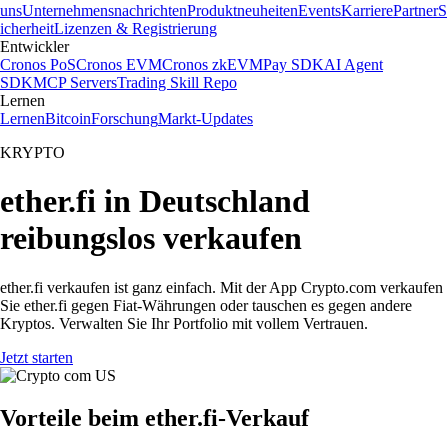
uns
Unternehmensnachrichten
Produktneuheiten
Events
Karriere
Partner
S
icherheit
Lizenzen & Registrierung
Entwickler
Cronos PoS
Cronos EVM
Cronos zkEVM
Pay SDK
AI Agent
SDK
MCP Servers
Trading Skill Repo
Lernen
Lernen
Bitcoin
Forschung
Markt-Updates
KRYPTO
ether.fi in Deutschland
reibungslos verkaufen
ether.fi verkaufen ist ganz einfach. Mit der App Crypto.com verkaufen
Sie ether.fi gegen Fiat-Währungen oder tauschen es gegen andere
Kryptos. Verwalten Sie Ihr Portfolio mit vollem Vertrauen.
Jetzt starten
Vorteile beim ether.fi-Verkauf