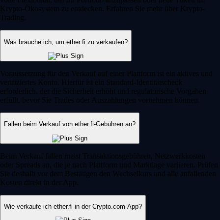
Krypto-Ökosystem zu entdecken. Erfahren Sie mehr über Krypto-
Trading.
Was brauche ich, um ether.fi zu verkaufen?
Voraussetzung für den Verkauf auf einer Plattform ist ein aktives und
verifiziertes Konto. Hierfür ist ein Standard-Identitätscheck
erforderlich, der die Sicherheit erhöht und regulatorische Vorgaben
erfüllt, bevor Sie Trades oder Auszahlungen vornehmen können.
Fallen beim Verkauf von ether.fi-Gebühren an?
Beim Verkauf fallen meist Transaktionsgebühren, Netzwerkkosten
oder Spreads an, die je nach Plattform und Marktlage variieren. Prüfen
Sie deshalb vor dem Bestätigen den Wechselkurs und alle anfallenden
Kosten direkt in der App.
Wie verkaufe ich ether.fi in der Crypto.com App?