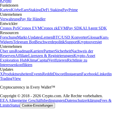
Krypto
Funktionen
Karten
Körbe
Earn
Staking
DeFi Staking
Pay
Prime
Unternehmen
Verwahrung
Pay für Händler
Entwickler
Cronos PoS
Cronos EVM
Cronos zkEVM
Pay SDK
AI Agent SDK
Ressourcen
Forschung
Markt-Updates
Lernen
BTC/USD Konverter
Glossar
Kurs-
Widgets
Telegram Bot
Beschwerdepolitik
Support
Kryptooversigt
Unternehmen
Über uns
Roadmap
Karriere
Partner
Sicherheit
Nachweis der
Reserven
Affiliate
Lizenzen & Registrierungen
Krypto-Asset
Exploration Hub
Klima
Capital
Verifizieren
Richtlinie zu
Interessenkonflikten
Updates
X
Produktneuheiten
Events
Reddit
Discord
Instagram
Facebook
Linkedin
TradingView
Cryptocurrency in Every Wallet™
Copyright © 2018 - 2026 Crypto.com. Alle Rechte vorbehalten.
EEA Allgemeine Geschäftsbedingungen
Datenschutzerklärung
Fees &
Limits
Status
Cookie-Einstellungen