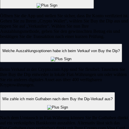
Öffnen Sie die App und stellen Sie sicher, dass Ihr Konto verifiziert ist.
Gehen Sie zu Ihrem „Crypto Wallet“, wählen Sie Buy the Dip aus und
tippen Sie auf „Verkaufen“. Wählen Sie nun Ihre
Auszahlungsmethode, geben Sie den gewünschten Betrag ein und
bestätigen Sie die Transaktion nach einer kurzen Prüfung.
Welche Auszahlungsoptionen habe ich beim Verkauf von Buy the Dip?
Beim Verkauf in der Crypto.com App sind Sie flexibel: Tauschen Sie
Ihre Buy the Dip entweder in lokale Fiat-Währungen um oder wählen
Sie ein anderes digitales Asset aus über 400 verfügbaren
Kryptowährungen.
Wie zahle ich mein Guthaben nach dem Buy the Dip-Verkauf aus?
Nach dem Umtausch in Fiat-Währung können Sie Ihr Guthaben direkt
auf ein verknüpftes Bankkonto auszahlen. Alternativ lässt sich das
Fiat-Guthaben (wo verfügbar) direkt mit Ihrer Crypto.com Visa Card