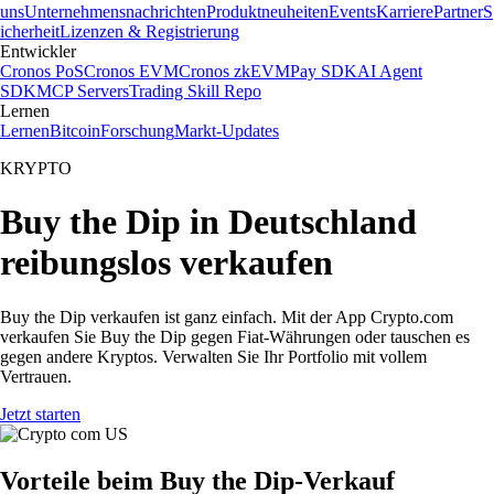
uns
Unternehmensnachrichten
Produktneuheiten
Events
Karriere
Partner
S
icherheit
Lizenzen & Registrierung
Entwickler
Cronos PoS
Cronos EVM
Cronos zkEVM
Pay SDK
AI Agent
SDK
MCP Servers
Trading Skill Repo
Lernen
Lernen
Bitcoin
Forschung
Markt-Updates
KRYPTO
Buy the Dip in Deutschland
reibungslos verkaufen
Buy the Dip verkaufen ist ganz einfach. Mit der App Crypto.com
verkaufen Sie Buy the Dip gegen Fiat-Währungen oder tauschen es
gegen andere Kryptos. Verwalten Sie Ihr Portfolio mit vollem
Vertrauen.
Jetzt starten
Vorteile beim Buy the Dip-Verkauf