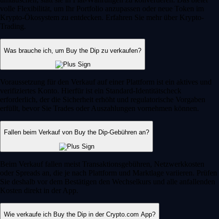
volle Flexibilität, um Ihr Portfolio anzupassen oder neue Token im
Krypto-Ökosystem zu entdecken. Erfahren Sie mehr über Krypto-
Trading.
Was brauche ich, um Buy the Dip zu verkaufen?
Voraussetzung für den Verkauf auf einer Plattform ist ein aktives und
verifiziertes Konto. Hierfür ist ein Standard-Identitätscheck
erforderlich, der die Sicherheit erhöht und regulatorische Vorgaben
erfüllt, bevor Sie Trades oder Auszahlungen vornehmen können.
Fallen beim Verkauf von Buy the Dip-Gebühren an?
Beim Verkauf fallen meist Transaktionsgebühren, Netzwerkkosten
oder Spreads an, die je nach Plattform und Marktlage variieren. Prüfen
Sie deshalb vor dem Bestätigen den Wechselkurs und alle anfallenden
Kosten direkt in der App.
Wie verkaufe ich Buy the Dip in der Crypto.com App?