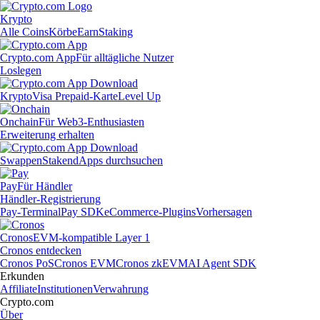
Krypto
Alle Coins
Körbe
Earn
Staking
Crypto.com App
Für alltägliche Nutzer
Loslegen
Krypto
Visa Prepaid-Karte
Level Up
Onchain
Für Web3-Enthusiasten
Erweiterung erhalten
Swappen
Staken
dApps durchsuchen
Pay
Für Händler
Händler-Registrierung
Pay-Terminal
Pay SDK
eCommerce-Plugins
Vorhersagen
Cronos
EVM-kompatible Layer 1
Cronos entdecken
Cronos PoS
Cronos EVM
Cronos zkEVM
AI Agent SDK
Erkunden
Affiliate
Institutionen
Verwahrung
Crypto.com
Über