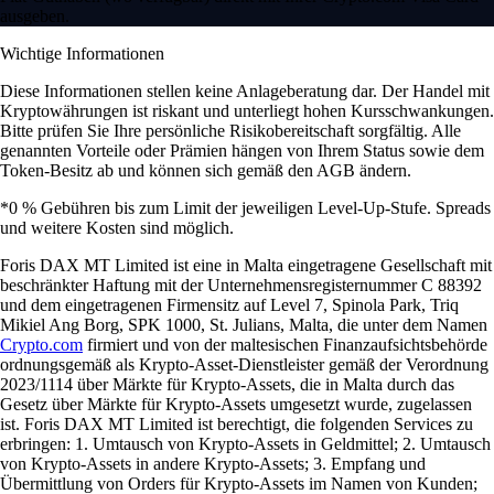
ausgeben.
Wichtige Informationen
Diese Informationen stellen keine Anlageberatung dar. Der Handel mit
Kryptowährungen ist riskant und unterliegt hohen Kursschwankungen.
Bitte prüfen Sie Ihre persönliche Risikobereitschaft sorgfältig. Alle
genannten Vorteile oder Prämien hängen von Ihrem Status sowie dem
Token-Besitz ab und können sich gemäß den AGB ändern.
*0 % Gebühren bis zum Limit der jeweiligen Level-Up-Stufe. Spreads
und weitere Kosten sind möglich.
Foris DAX MT Limited ist eine in Malta eingetragene Gesellschaft mit
beschränkter Haftung mit der Unternehmensregisternummer C 88392
und dem eingetragenen Firmensitz auf Level 7, Spinola Park, Triq
Mikiel Ang Borg, SPK 1000, St. Julians, Malta, die unter dem Namen
Crypto.com
firmiert und von der maltesischen Finanzaufsichtsbehörde
ordnungsgemäß als Krypto-Asset-Dienstleister gemäß der Verordnung
2023/1114 über Märkte für Krypto-Assets, die in Malta durch das
Gesetz über Märkte für Krypto-Assets umgesetzt wurde, zugelassen
ist. Foris DAX MT Limited ist berechtigt, die folgenden Services zu
erbringen: 1. Umtausch von Krypto-Assets in Geldmittel; 2. Umtausch
von Krypto-Assets in andere Krypto-Assets; 3. Empfang und
Übermittlung von Orders für Krypto-Assets im Namen von Kunden;