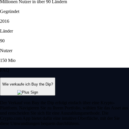
Millionen Nutzer in über 90 Ländern
Gegründet
2016
Länder
90
Nutzer
150 Mio
FAQ
Wie verkaufe ich Buy the Dip?
Der Verkauf von Buy the Dip erfolgt einfach über eine Krypto-
Plattform. Navigieren Sie zu Ihrem Portfolio, wählen Sie das Asset aus
und entscheiden Sie sich für eine Auszahlungsmethode. Die
Crypto.com App bietet dafür eine intuitive Oberfläche, mit der Sie
diese Umwandlungen bequem durchführen.