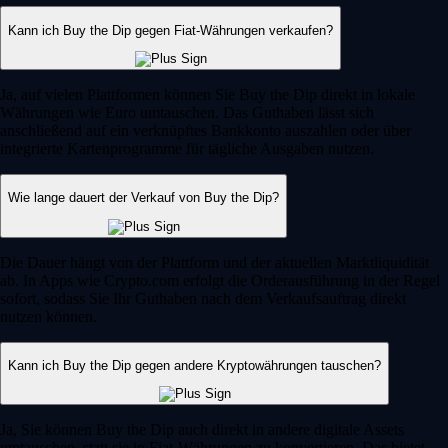
Kann ich Buy the Dip gegen Fiat-Währungen verkaufen?
Ja, auf vielen Plattformen können Sie Buy the Dip direkt in lokale
Währungen wie Euro umtauschen. Das Guthaben lässt sich
anschließend auf ein verknüpftes Bankkonto auszahlen oder über
integrierte Kartenprogramme für tägliche Ausgaben nutzen.
Wie lange dauert der Verkauf von Buy the Dip?
Die Dauer hängt von der Plattform und der aktuellen Marktliquidität
ab. In Apps wie Crypto.com erfolgt die Orderausführung in der Regel
sofort, sodass Sie Ihr Guthaben nach dem Verkaufsauftrag direkt
nutzen können.
Kann ich Buy the Dip gegen andere Kryptowährungen tauschen?
Ja, Sie können Buy the Dip auch direkt in andere digitale Assets
umtauschen, statt sie in Fiat-Währungen zu konvertieren. Das bietet