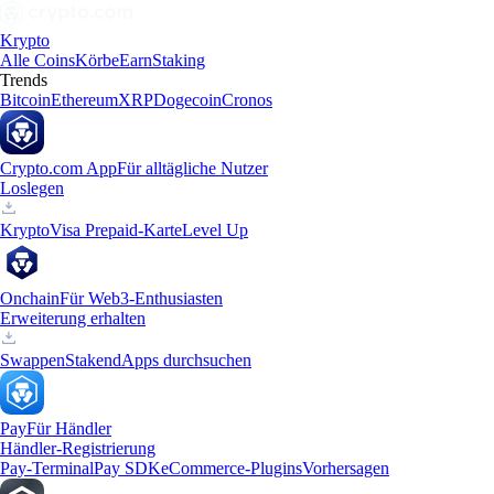
Krypto
Alle Coins
Körbe
Earn
Staking
Trends
Bitcoin
Ethereum
XRP
Dogecoin
Cronos
Crypto.com App
Für alltägliche Nutzer
Loslegen
Krypto
Visa Prepaid-Karte
Level Up
Onchain
Für Web3-Enthusiasten
Erweiterung erhalten
Swappen
Staken
dApps durchsuchen
Pay
Für Händler
Händler-Registrierung
Pay-Terminal
Pay SDK
eCommerce-Plugins
Vorhersagen