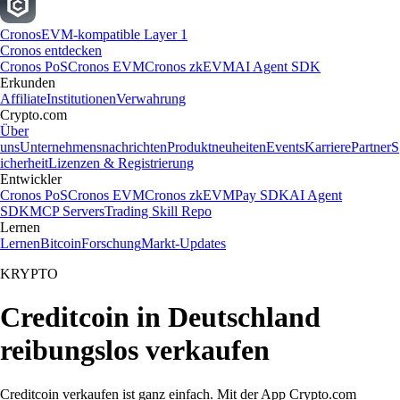
Cronos
EVM-kompatible Layer 1
Cronos entdecken
Cronos PoS
Cronos EVM
Cronos zkEVM
AI Agent SDK
Erkunden
Affiliate
Institutionen
Verwahrung
Crypto.com
Über
uns
Unternehmensnachrichten
Produktneuheiten
Events
Karriere
Partner
S
icherheit
Lizenzen & Registrierung
Entwickler
Cronos PoS
Cronos EVM
Cronos zkEVM
Pay SDK
AI Agent
SDK
MCP Servers
Trading Skill Repo
Lernen
Lernen
Bitcoin
Forschung
Markt-Updates
KRYPTO
Creditcoin in Deutschland
reibungslos verkaufen
Creditcoin verkaufen ist ganz einfach. Mit der App Crypto.com