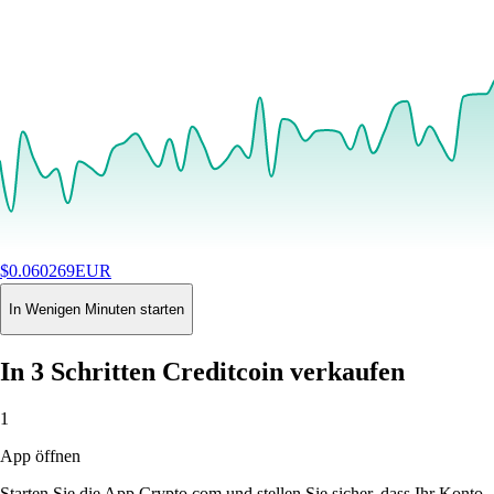
$
0.060269
EUR
+
1.48
%
24H
Buy
In Wenigen Minuten starten
In 3 Schritten Creditcoin verkaufen
1
App öffnen
Starten Sie die App Crypto.com und stellen Sie sicher, dass Ihr Konto