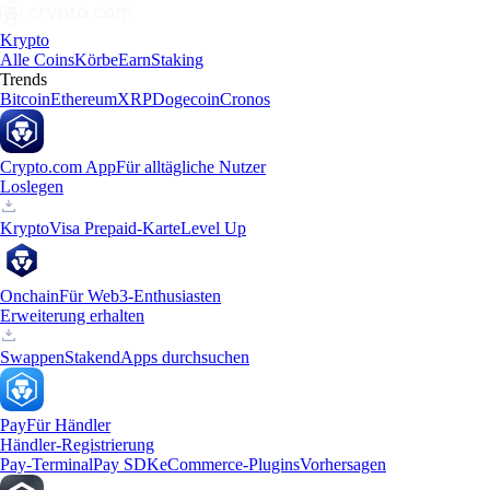
Krypto
Alle Coins
Körbe
Earn
Staking
Trends
Bitcoin
Ethereum
XRP
Dogecoin
Cronos
Crypto.com App
Für alltägliche Nutzer
Loslegen
Krypto
Visa Prepaid-Karte
Level Up
Onchain
Für Web3-Enthusiasten
Erweiterung erhalten
Swappen
Staken
dApps durchsuchen
Pay
Für Händler
Händler-Registrierung
Pay-Terminal
Pay SDK
eCommerce-Plugins
Vorhersagen