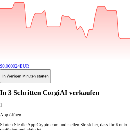
$
0.000024
EUR
-2.26
%
24H
Buy
In Wenigen Minuten starten
In 3 Schritten CorgiAI verkaufen
1
App öffnen
Starten Sie die App Crypto.com und stellen Sie sicher, dass Ihr Konto
verifiziert und aktiv ist.