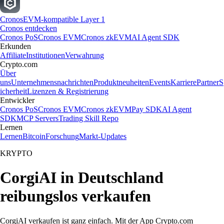
Cronos
EVM-kompatible Layer 1
Cronos entdecken
Cronos PoS
Cronos EVM
Cronos zkEVM
AI Agent SDK
Erkunden
Affiliate
Institutionen
Verwahrung
Crypto.com
Über
uns
Unternehmensnachrichten
Produktneuheiten
Events
Karriere
Partner
S
icherheit
Lizenzen & Registrierung
Entwickler
Cronos PoS
Cronos EVM
Cronos zkEVM
Pay SDK
AI Agent
SDK
MCP Servers
Trading Skill Repo
Lernen
Lernen
Bitcoin
Forschung
Markt-Updates
KRYPTO
CorgiAI in Deutschland
reibungslos verkaufen
CorgiAI verkaufen ist ganz einfach. Mit der App Crypto.com