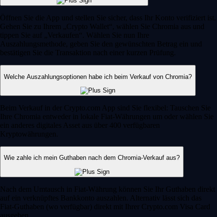
Öffnen Sie die App und stellen Sie sicher, dass Ihr Konto verifiziert ist.
Gehen Sie zu Ihrem „Crypto Wallet“, wählen Sie Chromia aus und
tippen Sie auf „Verkaufen“. Wählen Sie nun Ihre
Auszahlungsmethode, geben Sie den gewünschten Betrag ein und
bestätigen Sie die Transaktion nach einer kurzen Prüfung.
Welche Auszahlungsoptionen habe ich beim Verkauf von Chromia?
Beim Verkauf in der Crypto.com App sind Sie flexibel: Tauschen Sie
Ihre Chromia entweder in lokale Fiat-Währungen um oder wählen Sie
ein anderes digitales Asset aus über 400 verfügbaren
Kryptowährungen.
Wie zahle ich mein Guthaben nach dem Chromia-Verkauf aus?
Nach dem Umtausch in Fiat-Währung können Sie Ihr Guthaben direkt
auf ein verknüpftes Bankkonto auszahlen. Alternativ lässt sich das
Fiat-Guthaben (wo verfügbar) direkt mit Ihrer Crypto.com Visa Card
ausgeben.