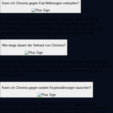
Kann ich Chromia gegen Fiat-Währungen verkaufen?
Ja, auf vielen Plattformen können Sie Chromia direkt in lokale
Währungen wie Euro umtauschen. Das Guthaben lässt sich
anschließend auf ein verknüpftes Bankkonto auszahlen oder über
integrierte Kartenprogramme für tägliche Ausgaben nutzen.
Wie lange dauert der Verkauf von Chromia?
Die Dauer hängt von der Plattform und der aktuellen Marktliquidität
ab. In Apps wie Crypto.com erfolgt die Orderausführung in der Regel
sofort, sodass Sie Ihr Guthaben nach dem Verkaufsauftrag direkt
nutzen können.
Kann ich Chromia gegen andere Kryptowährungen tauschen?
Ja, Sie können Chromia auch direkt in andere digitale Assets
umtauschen, statt sie in Fiat-Währungen zu konvertieren. Das bietet
volle Flexibilität, um Ihr Portfolio anzupassen oder neue Token im