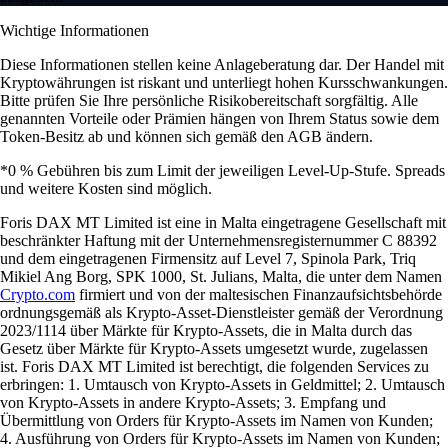
Wichtige Informationen
Diese Informationen stellen keine Anlageberatung dar. Der Handel mit
Kryptowährungen ist riskant und unterliegt hohen Kursschwankungen.
Bitte prüfen Sie Ihre persönliche Risikobereitschaft sorgfältig. Alle
genannten Vorteile oder Prämien hängen von Ihrem Status sowie dem
Token-Besitz ab und können sich gemäß den AGB ändern.
*0 % Gebühren bis zum Limit der jeweiligen Level-Up-Stufe. Spreads
und weitere Kosten sind möglich.
Foris DAX MT Limited ist eine in Malta eingetragene Gesellschaft mit
beschränkter Haftung mit der Unternehmensregisternummer C 88392
und dem eingetragenen Firmensitz auf Level 7, Spinola Park, Triq
Mikiel Ang Borg, SPK 1000, St. Julians, Malta, die unter dem Namen
Crypto.com
firmiert und von der maltesischen Finanzaufsichtsbehörde
ordnungsgemäß als Krypto-Asset-Dienstleister gemäß der Verordnung
2023/1114 über Märkte für Krypto-Assets, die in Malta durch das
Gesetz über Märkte für Krypto-Assets umgesetzt wurde, zugelassen
ist. Foris DAX MT Limited ist berechtigt, die folgenden Services zu
erbringen: 1. Umtausch von Krypto-Assets in Geldmittel; 2. Umtausch
von Krypto-Assets in andere Krypto-Assets; 3. Empfang und
Übermittlung von Orders für Krypto-Assets im Namen von Kunden;
4. Ausführung von Orders für Krypto-Assets im Namen von Kunden;