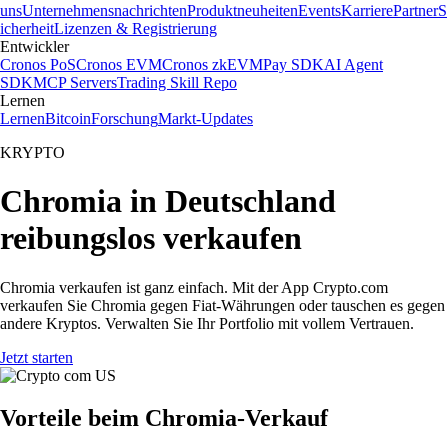
uns
Unternehmensnachrichten
Produktneuheiten
Events
Karriere
Partner
S
icherheit
Lizenzen & Registrierung
Entwickler
Cronos PoS
Cronos EVM
Cronos zkEVM
Pay SDK
AI Agent
SDK
MCP Servers
Trading Skill Repo
Lernen
Lernen
Bitcoin
Forschung
Markt-Updates
KRYPTO
Chromia in Deutschland
reibungslos verkaufen
Chromia verkaufen ist ganz einfach. Mit der App Crypto.com
verkaufen Sie Chromia gegen Fiat-Währungen oder tauschen es gegen
andere Kryptos. Verwalten Sie Ihr Portfolio mit vollem Vertrauen.
Jetzt starten
Vorteile beim Chromia-Verkauf