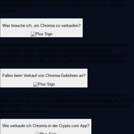
Krypto-Ökosystem zu entdecken. Erfahren Sie mehr über Krypto-
Trading.
Was brauche ich, um Chromia zu verkaufen?
Voraussetzung für den Verkauf auf einer Plattform ist ein aktives und
verifiziertes Konto. Hierfür ist ein Standard-Identitätscheck
erforderlich, der die Sicherheit erhöht und regulatorische Vorgaben
erfüllt, bevor Sie Trades oder Auszahlungen vornehmen können.
Fallen beim Verkauf von Chromia-Gebühren an?
Beim Verkauf fallen meist Transaktionsgebühren, Netzwerkkosten
oder Spreads an, die je nach Plattform und Marktlage variieren. Prüfen
Sie deshalb vor dem Bestätigen den Wechselkurs und alle anfallenden
Kosten direkt in der App.
Wie verkaufe ich Chromia in der Crypto.com App?