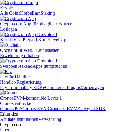
Krypto
Alle Coins
Körbe
Earn
Staking
Crypto.com App
Für alltägliche Nutzer
Loslegen
Krypto
Visa Prepaid-Karte
Level Up
Onchain
Für Web3-Enthusiasten
Erweiterung erhalten
Swappen
Staken
dApps durchsuchen
Pay
Für Händler
Händler-Registrierung
Pay-Terminal
Pay SDK
eCommerce-Plugins
Vorhersagen
Cronos
EVM-kompatible Layer 1
Cronos entdecken
Cronos PoS
Cronos EVM
Cronos zkEVM
AI Agent SDK
Erkunden
Affiliate
Institutionen
Verwahrung
Crypto.com
Über