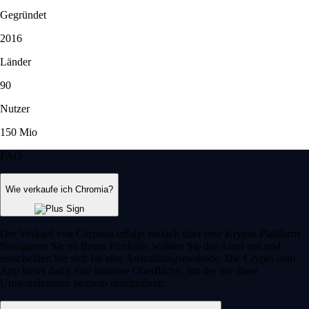
Gegründet
2016
Länder
90
Nutzer
150 Mio
FAQ
Wie verkaufe ich Chromia?
Der Verkauf von Chromia erfolgt einfach über eine Krypto-Plattform.
Navigieren Sie zu Ihrem Portfolio, wählen Sie das Asset aus und
entscheiden Sie sich für eine Auszahlungsmethode. Die Crypto.com
App bietet dafür eine intuitive Oberfläche, mit der Sie diese
Umwandlungen bequem durchführen.