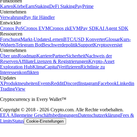
Funktionen
Karten
Körbe
Earn
Staking
DeFi Staking
Pay
Prime
Unternehmen
Verwahrung
Pay für Händler
Entwickler
Cronos PoS
Cronos EVM
Cronos zkEVM
Pay SDK
AI Agent SDK
Ressourcen
Forschung
Markt-Updates
Lernen
BTC/USD Konverter
Glossar
Kurs-
Widgets
Telegram Bot
Beschwerdepolitik
Support
Kryptooversigt
Unternehmen
Über uns
Roadmap
Karriere
Partner
Sicherheit
Nachweis der
Reserven
Affiliate
Lizenzen & Registrierungen
Krypto-Asset
Exploration Hub
Klima
Capital
Verifizieren
Richtlinie zu
Interessenkonflikten
Updates
X
Produktneuheiten
Events
Reddit
Discord
Instagram
Facebook
Linkedin
TradingView
Cryptocurrency in Every Wallet™
Copyright © 2018 - 2026 Crypto.com. Alle Rechte vorbehalten.
EEA Allgemeine Geschäftsbedingungen
Datenschutzerklärung
Fees &
Limits
Status
Cookie-Einstellungen