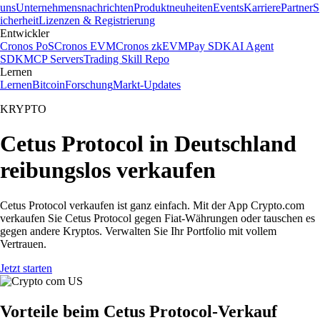
uns
Unternehmensnachrichten
Produktneuheiten
Events
Karriere
Partner
S
icherheit
Lizenzen & Registrierung
Entwickler
Cronos PoS
Cronos EVM
Cronos zkEVM
Pay SDK
AI Agent
SDK
MCP Servers
Trading Skill Repo
Lernen
Lernen
Bitcoin
Forschung
Markt-Updates
KRYPTO
Cetus Protocol in Deutschland
reibungslos verkaufen
Cetus Protocol verkaufen ist ganz einfach. Mit der App Crypto.com
verkaufen Sie Cetus Protocol gegen Fiat-Währungen oder tauschen es
gegen andere Kryptos. Verwalten Sie Ihr Portfolio mit vollem
Vertrauen.
Jetzt starten
Vorteile beim Cetus Protocol-Verkauf