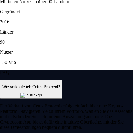
Millionen Nutzer in über 90 Ländern
Gegründet
2016
Länder
90
Nutzer
150 Mio
FAQ
Wie verkaufe ich Cetus Protocol?
Der Verkauf von Cetus Protocol erfolgt einfach über eine Krypto-
Plattform. Navigieren Sie zu Ihrem Portfolio, wählen Sie das Asset aus
und entscheiden Sie sich für eine Auszahlungsmethode. Die
Crypto.com App bietet dafür eine intuitive Oberfläche, mit der Sie
diese Umwandlungen bequem durchführen.