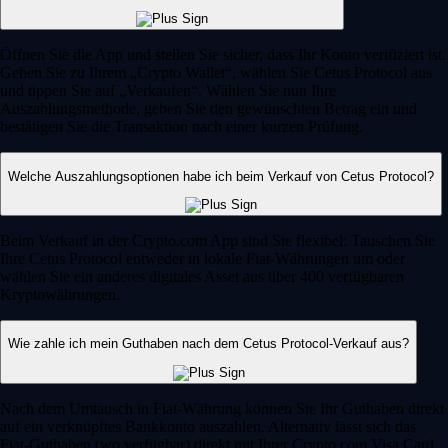
Öffnen Sie die App und stellen Sie sicher, dass Ihr Konto verifiziert ist.
Gehen Sie zu Ihrem „Crypto Wallet“, wählen Sie Cetus Protocol aus
und tippen Sie auf „Verkaufen“. Wählen Sie nun Ihre
Auszahlungsmethode, geben Sie den gewünschten Betrag ein und
bestätigen Sie die Transaktion nach einer kurzen Prüfung.
Welche Auszahlungsoptionen habe ich beim Verkauf von Cetus Protocol?
Beim Verkauf in der Crypto.com App sind Sie flexibel: Tauschen Sie
Ihre Cetus Protocol entweder in lokale Fiat-Währungen um oder
wählen Sie ein anderes digitales Asset aus über 400 verfügbaren
Kryptowährungen.
Wie zahle ich mein Guthaben nach dem Cetus Protocol-Verkauf aus?
Nach dem Umtausch in Fiat-Währung können Sie Ihr Guthaben direkt
auf ein verknüpftes Bankkonto auszahlen. Alternativ lässt sich das
Fiat-Guthaben (wo verfügbar) direkt mit Ihrer Crypto.com Visa Card