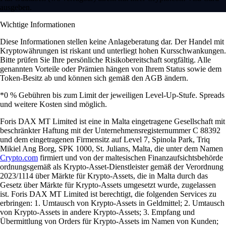
ausgeben.
Wichtige Informationen
Diese Informationen stellen keine Anlageberatung dar. Der Handel mit
Kryptowährungen ist riskant und unterliegt hohen Kursschwankungen.
Bitte prüfen Sie Ihre persönliche Risikobereitschaft sorgfältig. Alle
genannten Vorteile oder Prämien hängen von Ihrem Status sowie dem
Token-Besitz ab und können sich gemäß den AGB ändern.
*0 % Gebühren bis zum Limit der jeweiligen Level-Up-Stufe. Spreads
und weitere Kosten sind möglich.
Foris DAX MT Limited ist eine in Malta eingetragene Gesellschaft mit
beschränkter Haftung mit der Unternehmensregisternummer C 88392
und dem eingetragenen Firmensitz auf Level 7, Spinola Park, Triq
Mikiel Ang Borg, SPK 1000, St. Julians, Malta, die unter dem Namen
Crypto.com
firmiert und von der maltesischen Finanzaufsichtsbehörde
ordnungsgemäß als Krypto-Asset-Dienstleister gemäß der Verordnung
2023/1114 über Märkte für Krypto-Assets, die in Malta durch das
Gesetz über Märkte für Krypto-Assets umgesetzt wurde, zugelassen
ist. Foris DAX MT Limited ist berechtigt, die folgenden Services zu
erbringen: 1. Umtausch von Krypto-Assets in Geldmittel; 2. Umtausch
von Krypto-Assets in andere Krypto-Assets; 3. Empfang und
Übermittlung von Orders für Krypto-Assets im Namen von Kunden;