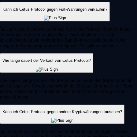
Kann ich Cetus Protocol gegen Fiat-Währungen verkaufen?
Ja, auf vielen Plattformen können Sie Cetus Protocol direkt in lokale
Währungen wie Euro umtauschen. Das Guthaben lässt sich
anschließend auf ein verknüpftes Bankkonto auszahlen oder über
integrierte Kartenprogramme für tägliche Ausgaben nutzen.
Wie lange dauert der Verkauf von Cetus Protocol?
Die Dauer hängt von der Plattform und der aktuellen Marktliquidität
ab. In Apps wie Crypto.com erfolgt die Orderausführung in der Regel
sofort, sodass Sie Ihr Guthaben nach dem Verkaufsauftrag direkt
nutzen können.
Kann ich Cetus Protocol gegen andere Kryptowährungen tauschen?
Ja, Sie können Cetus Protocol auch direkt in andere digitale Assets
umtauschen, statt sie in Fiat-Währungen zu konvertieren. Das bietet