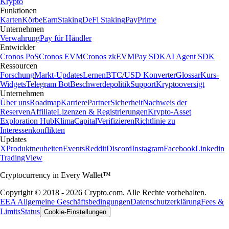
Krypto
Funktionen
Karten
Körbe
Earn
Staking
DeFi Staking
Pay
Prime
Unternehmen
Verwahrung
Pay für Händler
Entwickler
Cronos PoS
Cronos EVM
Cronos zkEVM
Pay SDK
AI Agent SDK
Ressourcen
Forschung
Markt-Updates
Lernen
BTC/USD Konverter
Glossar
Kurs-
Widgets
Telegram Bot
Beschwerdepolitik
Support
Kryptooversigt
Unternehmen
Über uns
Roadmap
Karriere
Partner
Sicherheit
Nachweis der
Reserven
Affiliate
Lizenzen & Registrierungen
Krypto-Asset
Exploration Hub
Klima
Capital
Verifizieren
Richtlinie zu
Interessenkonflikten
Updates
X
Produktneuheiten
Events
Reddit
Discord
Instagram
Facebook
Linkedin
TradingView
Cryptocurrency in Every Wallet™
Copyright © 2018 - 2026 Crypto.com. Alle Rechte vorbehalten.
EEA Allgemeine Geschäftsbedingungen
Datenschutzerklärung
Fees &
Limits
Status
Cookie-Einstellungen