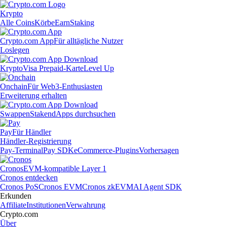
Krypto
Alle Coins
Körbe
Earn
Staking
Crypto.com App
Für alltägliche Nutzer
Loslegen
Krypto
Visa Prepaid-Karte
Level Up
Onchain
Für Web3-Enthusiasten
Erweiterung erhalten
Swappen
Staken
dApps durchsuchen
Pay
Für Händler
Händler-Registrierung
Pay-Terminal
Pay SDK
eCommerce-Plugins
Vorhersagen
Cronos
EVM-kompatible Layer 1
Cronos entdecken
Cronos PoS
Cronos EVM
Cronos zkEVM
AI Agent SDK
Erkunden
Affiliate
Institutionen
Verwahrung
Crypto.com
Über