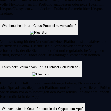
volle Flexibilität, um Ihr Portfolio anzupassen oder neue Token im
Krypto-Ökosystem zu entdecken. Erfahren Sie mehr über Krypto-
Trading.
Was brauche ich, um Cetus Protocol zu verkaufen?
Voraussetzung für den Verkauf auf einer Plattform ist ein aktives und
verifiziertes Konto. Hierfür ist ein Standard-Identitätscheck
erforderlich, der die Sicherheit erhöht und regulatorische Vorgaben
erfüllt, bevor Sie Trades oder Auszahlungen vornehmen können.
Fallen beim Verkauf von Cetus Protocol-Gebühren an?
Beim Verkauf fallen meist Transaktionsgebühren, Netzwerkkosten
oder Spreads an, die je nach Plattform und Marktlage variieren. Prüfen
Sie deshalb vor dem Bestätigen den Wechselkurs und alle anfallenden
Kosten direkt in der App.
Wie verkaufe ich Cetus Protocol in der Crypto.com App?