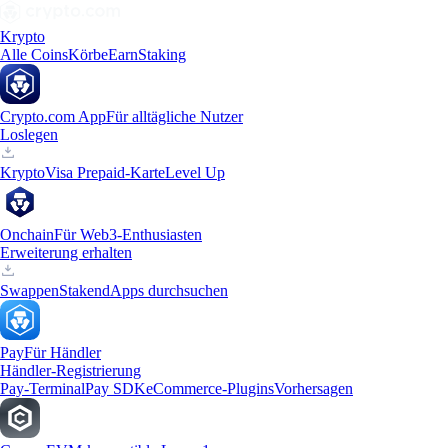
Krypto
Alle Coins
Körbe
Earn
Staking
Crypto.com App
Für alltägliche Nutzer
Loslegen
Krypto
Visa Prepaid-Karte
Level Up
Onchain
Für Web3-Enthusiasten
Erweiterung erhalten
Swappen
Staken
dApps durchsuchen
Pay
Für Händler
Händler-Registrierung
Pay-Terminal
Pay SDK
eCommerce-Plugins
Vorhersagen