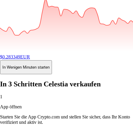
$
0.283349
EUR
-1.12
%
24H
Buy
In Wenigen Minuten starten
In 3 Schritten Celestia verkaufen
1
App öffnen
Starten Sie die App Crypto.com und stellen Sie sicher, dass Ihr Konto
verifiziert und aktiv ist.