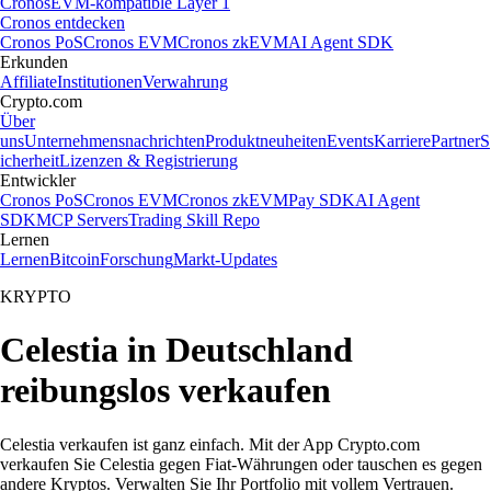
Cronos
EVM-kompatible Layer 1
Cronos entdecken
Cronos PoS
Cronos EVM
Cronos zkEVM
AI Agent SDK
Erkunden
Affiliate
Institutionen
Verwahrung
Crypto.com
Über
uns
Unternehmensnachrichten
Produktneuheiten
Events
Karriere
Partner
S
icherheit
Lizenzen & Registrierung
Entwickler
Cronos PoS
Cronos EVM
Cronos zkEVM
Pay SDK
AI Agent
SDK
MCP Servers
Trading Skill Repo
Lernen
Lernen
Bitcoin
Forschung
Markt-Updates
KRYPTO
Celestia in Deutschland
reibungslos verkaufen
Celestia verkaufen ist ganz einfach. Mit der App Crypto.com
verkaufen Sie Celestia gegen Fiat-Währungen oder tauschen es gegen
andere Kryptos. Verwalten Sie Ihr Portfolio mit vollem Vertrauen.