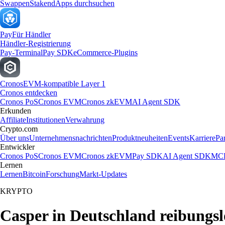
Swappen
Staken
dApps durchsuchen
Pay
Für Händler
Händler-Registrierung
Pay-Terminal
Pay SDK
eCommerce-Plugins
Cronos
EVM-kompatible Layer 1
Cronos entdecken
Cronos PoS
Cronos EVM
Cronos zkEVM
AI Agent SDK
Erkunden
Affiliate
Institutionen
Verwahrung
Crypto.com
Über uns
Unternehmensnachrichten
Produktneuheiten
Events
Karriere
Pa
Entwickler
Cronos PoS
Cronos EVM
Cronos zkEVM
Pay SDK
AI Agent SDK
MCP
Lernen
Lernen
Bitcoin
Forschung
Markt-Updates
KRYPTO
Casper in Deutschland reibungsl