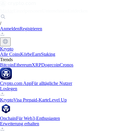
Märkte
Einzelpersonen
Unternehmen
Entdecken
/
Anmelden
Registrieren
Krypto
Alle Coins
Körbe
Earn
Staking
Trends
Bitcoin
Ethereum
XRP
Dogecoin
Cronos
Crypto.com App
Für alltägliche Nutzer
Loslegen
Krypto
Visa Prepaid-Karte
Level Up
Onchain
Für Web3-Enthusiasten
Erweiterung erhalten