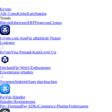
Krypto
Alle Coins
Körbe
Earn
Staking
Trends
Bitcoin
Ethereum
XRP
Dogecoin
Cronos
Crypto.com App
Für alltägliche Nutzer
Loslegen
Krypto
Visa Prepaid-Karte
Level Up
Onchain
Für Web3-Enthusiasten
Erweiterung erhalten
Swappen
Staken
dApps durchsuchen
Pay
Für Händler
Händler-Registrierung
Pay-Terminal
Pay SDK
eCommerce-Plugins
Vorhersagen