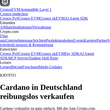
Cronos
EVM-kompatible Layer 1
Cronos entdecken
Cronos PoS
Cronos EVM
Cronos zkEVM
AI Agent SDK
Erkunden
Affiliate
Institutionen
Verwahrung
Crypto.com
Über
uns
Unternehmensnachrichten
Produktneuheiten
Events
Karriere
Partner
S
icherheit
Lizenzen & Registrierung
Entwickler
Cronos PoS
Cronos EVM
Cronos zkEVM
Pay SDK
AI Agent
SDK
MCP Servers
Trading Skill Repo
Lernen
Lernen
Bitcoin
Forschung
Markt-Updates
KRYPTO
Cardano in Deutschland
reibungslos verkaufen
Cardano verkaufen ist ganz einfach. Mit der App Crypto.com