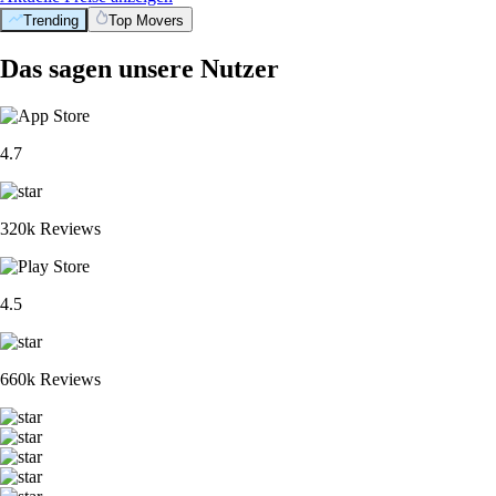
Trending
Top Movers
Das sagen unsere Nutzer
4.7
320k Reviews
4.5
660k Reviews