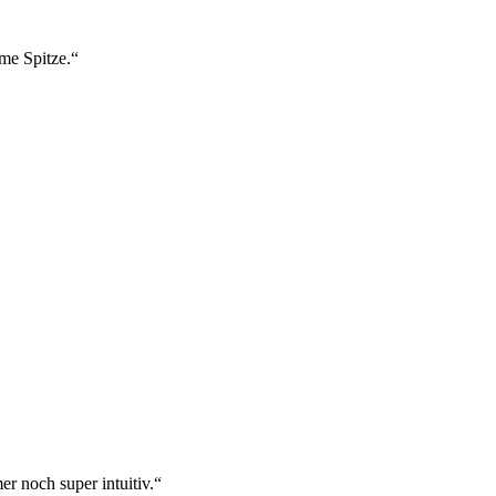
ame Spitze.“
r noch super intuitiv.“