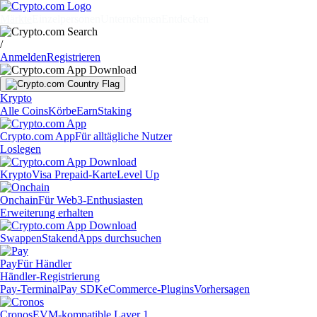
Märkte
Einzelpersonen
Unternehmen
Entdecken
/
Anmelden
Registrieren
Krypto
Alle Coins
Körbe
Earn
Staking
Crypto.com App
Für alltägliche Nutzer
Loslegen
Krypto
Visa Prepaid-Karte
Level Up
Onchain
Für Web3-Enthusiasten
Erweiterung erhalten
Swappen
Staken
dApps durchsuchen
Pay
Für Händler
Händler-Registrierung
Pay-Terminal
Pay SDK
eCommerce-Plugins
Vorhersagen
Cronos
EVM-kompatible Layer 1