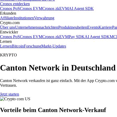
Cronos entdecken
Cronos PoS
Cronos EVM
Cronos zkEVM
AI Agent SDK
Erkunden
Affiliate
Institutionen
Verwahrung
Crypto.com
Über uns
Unternehmensnachrichten
Produktneuheiten
Events
Karriere
Pa
Entwickler
Cronos PoS
Cronos EVM
Cronos zkEVM
Pay SDK
AI Agent SDK
MCP
Lernen
Lernen
Bitcoin
Forschung
Markt-Updates
KRYPTO
Canton Network in Deutschland 
Canton Network verkaufen ist ganz einfach. Mit der App Crypto.com v
Vertrauen.
Jetzt starten
Vorteile beim Canton Network-Verkauf