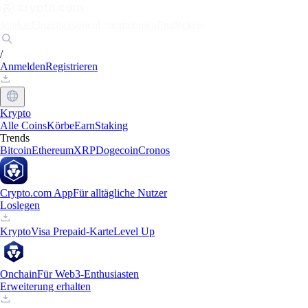
Märkte
Einzelpersonen
Unternehmen
Entdecken
/
Anmelden
Registrieren
Krypto
Alle Coins
Körbe
Earn
Staking
Trends
Bitcoin
Ethereum
XRP
Dogecoin
Cronos
Crypto.com App
Für alltägliche Nutzer
Loslegen
Krypto
Visa Prepaid-Karte
Level Up
Onchain
Für Web3-Enthusiasten
Erweiterung erhalten