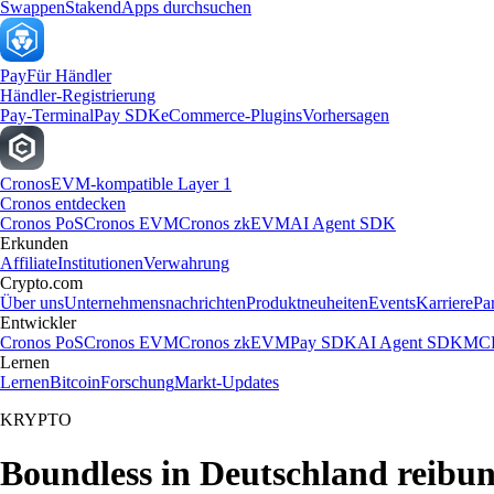
Swappen
Staken
dApps durchsuchen
Pay
Für Händler
Händler-Registrierung
Pay-Terminal
Pay SDK
eCommerce-Plugins
Vorhersagen
Cronos
EVM-kompatible Layer 1
Cronos entdecken
Cronos PoS
Cronos EVM
Cronos zkEVM
AI Agent SDK
Erkunden
Affiliate
Institutionen
Verwahrung
Crypto.com
Über uns
Unternehmensnachrichten
Produktneuheiten
Events
Karriere
Pa
Entwickler
Cronos PoS
Cronos EVM
Cronos zkEVM
Pay SDK
AI Agent SDK
MCP
Lernen
Lernen
Bitcoin
Forschung
Markt-Updates
KRYPTO
Boundless in Deutschland reibun