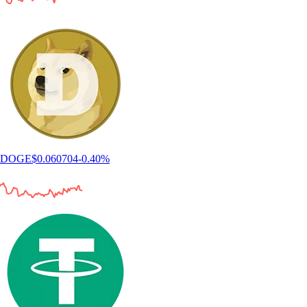
DOGE
$
0.060704
-0.40
%