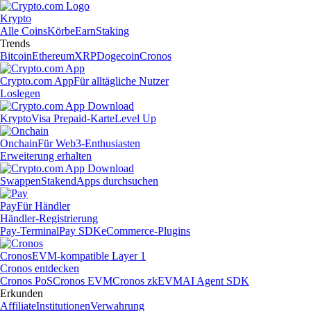
Krypto
Alle Coins
Körbe
Earn
Staking
Trends
Bitcoin
Ethereum
XRP
Dogecoin
Cronos
Crypto.com App
Für alltägliche Nutzer
Loslegen
Krypto
Visa Prepaid-Karte
Level Up
Onchain
Für Web3-Enthusiasten
Erweiterung erhalten
Swappen
Staken
dApps durchsuchen
Pay
Für Händler
Händler-Registrierung
Pay-Terminal
Pay SDK
eCommerce-Plugins
Cronos
EVM-kompatible Layer 1
Cronos entdecken
Cronos PoS
Cronos EVM
Cronos zkEVM
AI Agent SDK
Erkunden
Affiliate
Institutionen
Verwahrung