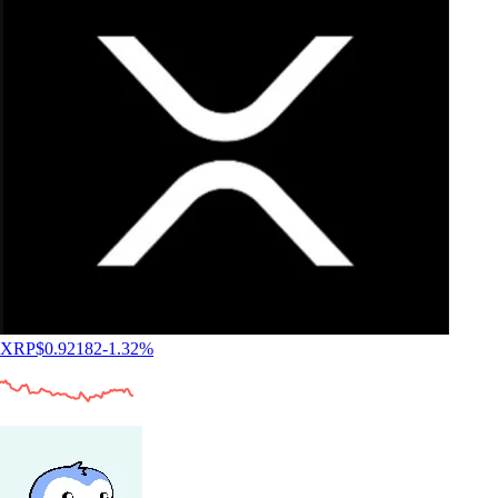
XRP
$
0.92182
-1.32
%