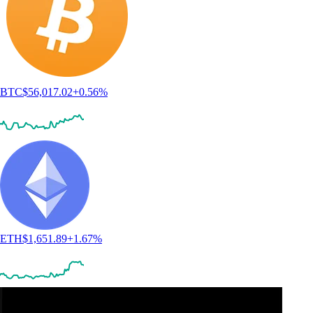
BTC
$
56,017.02
+
0.56
%
ETH
$
1,651.89
+
1.67
%