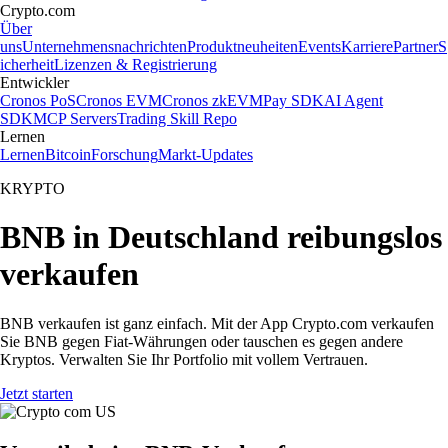
Crypto.com
Über
uns
Unternehmensnachrichten
Produktneuheiten
Events
Karriere
Partner
S
icherheit
Lizenzen & Registrierung
Entwickler
Cronos PoS
Cronos EVM
Cronos zkEVM
Pay SDK
AI Agent
SDK
MCP Servers
Trading Skill Repo
Lernen
Lernen
Bitcoin
Forschung
Markt-Updates
KRYPTO
BNB in Deutschland reibungslos
verkaufen
BNB verkaufen ist ganz einfach. Mit der App Crypto.com verkaufen
Sie BNB gegen Fiat-Währungen oder tauschen es gegen andere
Kryptos. Verwalten Sie Ihr Portfolio mit vollem Vertrauen.
Jetzt starten