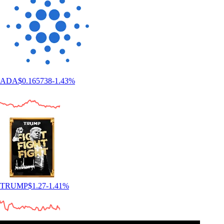
ADA
$
0.165738
-1.43
%
TRUMP
$
1.27
-1.41
%