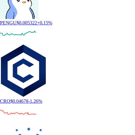
PENGU
$
0.005322
+
0.15
%
CRO
$
0.04678
-1.26
%