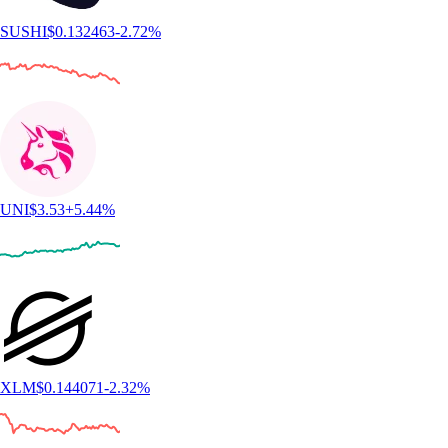
SUSHI
$
0.132463
-2.72
%
UNI
$
3.53
+
5.44
%
XLM
$
0.144071
-2.32
%