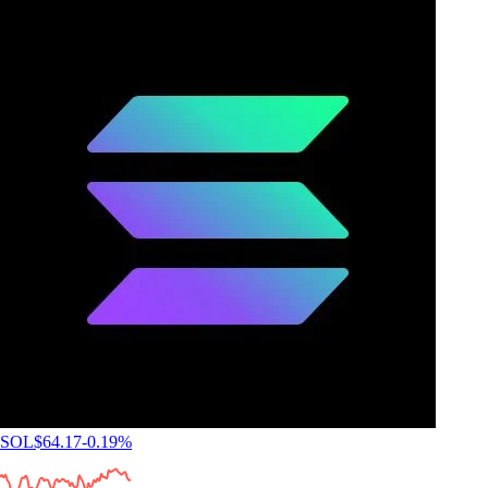
SOL
$
64.17
-0.19
%