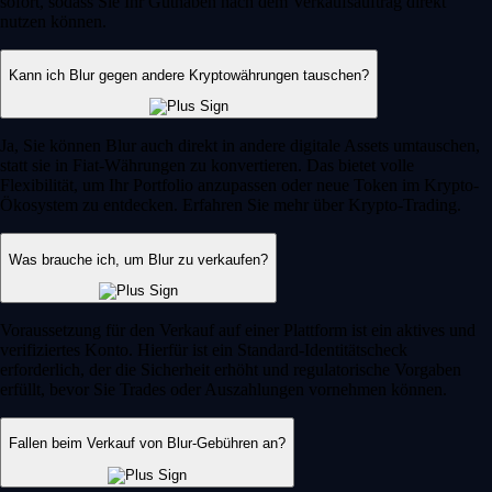
sofort, sodass Sie Ihr Guthaben nach dem Verkaufsauftrag direkt
nutzen können.
Kann ich Blur gegen andere Kryptowährungen tauschen?
Ja, Sie können Blur auch direkt in andere digitale Assets umtauschen,
statt sie in Fiat-Währungen zu konvertieren. Das bietet volle
Flexibilität, um Ihr Portfolio anzupassen oder neue Token im Krypto-
Ökosystem zu entdecken. Erfahren Sie mehr über Krypto-Trading.
Was brauche ich, um Blur zu verkaufen?
Voraussetzung für den Verkauf auf einer Plattform ist ein aktives und
verifiziertes Konto. Hierfür ist ein Standard-Identitätscheck
erforderlich, der die Sicherheit erhöht und regulatorische Vorgaben
erfüllt, bevor Sie Trades oder Auszahlungen vornehmen können.
Fallen beim Verkauf von Blur-Gebühren an?