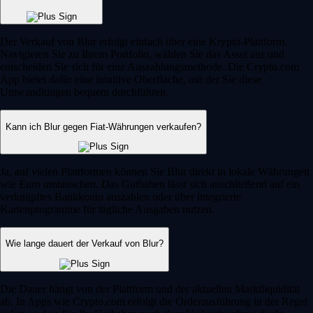
Der Verkauf von Blur erfolgt einfach über eine Krypto-Plattform.
Navigieren Sie zu Ihrem Portfolio, wählen Sie das Asset aus und
entscheiden Sie sich für eine Auszahlungsmethode. Die Crypto.com
App bietet dafür eine intuitive Oberfläche, mit der Sie diese
Umwandlungen bequem durchführen.
Kann ich Blur gegen Fiat-Währungen verkaufen?
Ja, auf vielen Plattformen können Sie Blur direkt in lokale Währungen
wie Euro umtauschen. Das Guthaben lässt sich anschließend auf ein
verknüpftes Bankkonto auszahlen oder über integrierte
Kartenprogramme für tägliche Ausgaben nutzen.
Wie lange dauert der Verkauf von Blur?
Die Dauer hängt von der Plattform und der aktuellen Marktliquidität
ab. In Apps wie Crypto.com erfolgt die Orderausführung in der Regel