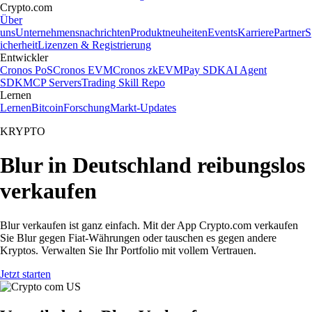
Crypto.com
Über
uns
Unternehmensnachrichten
Produktneuheiten
Events
Karriere
Partner
S
icherheit
Lizenzen & Registrierung
Entwickler
Cronos PoS
Cronos EVM
Cronos zkEVM
Pay SDK
AI Agent
SDK
MCP Servers
Trading Skill Repo
Lernen
Lernen
Bitcoin
Forschung
Markt-Updates
KRYPTO
Blur in Deutschland reibungslos
verkaufen
Blur verkaufen ist ganz einfach. Mit der App Crypto.com verkaufen
Sie Blur gegen Fiat-Währungen oder tauschen es gegen andere
Kryptos. Verwalten Sie Ihr Portfolio mit vollem Vertrauen.
Jetzt starten