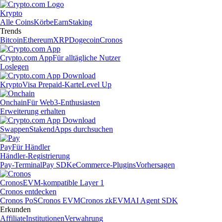
Krypto
Alle Coins
Körbe
Earn
Staking
Trends
Bitcoin
Ethereum
XRP
Dogecoin
Cronos
Crypto.com App
Für alltägliche Nutzer
Loslegen
Krypto
Visa Prepaid-Karte
Level Up
Onchain
Für Web3-Enthusiasten
Erweiterung erhalten
Swappen
Staken
dApps durchsuchen
Pay
Für Händler
Händler-Registrierung
Pay-Terminal
Pay SDK
eCommerce-Plugins
Vorhersagen
Cronos
EVM-kompatible Layer 1
Cronos entdecken
Cronos PoS
Cronos EVM
Cronos zkEVM
AI Agent SDK
Erkunden
Affiliate
Institutionen
Verwahrung