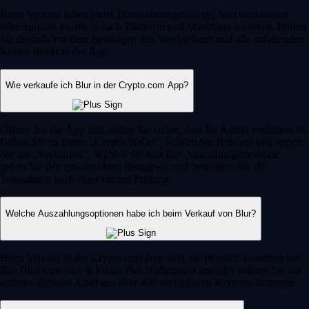
Beim Verkauf fallen meist Transaktionsgebühren, Netzwerkkosten
oder Spreads an, die je nach Plattform und Marktlage variieren. Prüfen
Sie deshalb vor dem Bestätigen den Wechselkurs und alle anfallenden
Kosten direkt in der App.
Wie verkaufe ich Blur in der Crypto.com App?
Öffnen Sie die App und stellen Sie sicher, dass Ihr Konto verifiziert ist.
Gehen Sie zu Ihrem „Crypto Wallet“, wählen Sie Blur aus und tippen
Sie auf „Verkaufen“. Wählen Sie nun Ihre Auszahlungsmethode,
geben Sie den gewünschten Betrag ein und bestätigen Sie die
Transaktion nach einer kurzen Prüfung.
Welche Auszahlungsoptionen habe ich beim Verkauf von Blur?
Beim Verkauf in der Crypto.com App sind Sie flexibel: Tauschen Sie
Ihre Blur entweder in lokale Fiat-Währungen um oder wählen Sie ein
anderes digitales Asset aus über 400 verfügbaren Kryptowährungen.