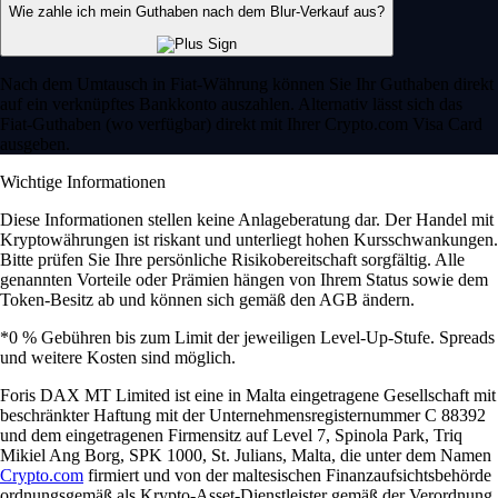
Wie zahle ich mein Guthaben nach dem Blur-Verkauf aus?
Nach dem Umtausch in Fiat-Währung können Sie Ihr Guthaben direkt
auf ein verknüpftes Bankkonto auszahlen. Alternativ lässt sich das
Fiat-Guthaben (wo verfügbar) direkt mit Ihrer Crypto.com Visa Card
ausgeben.
Wichtige Informationen
Diese Informationen stellen keine Anlageberatung dar. Der Handel mit
Kryptowährungen ist riskant und unterliegt hohen Kursschwankungen.
Bitte prüfen Sie Ihre persönliche Risikobereitschaft sorgfältig. Alle
genannten Vorteile oder Prämien hängen von Ihrem Status sowie dem
Token-Besitz ab und können sich gemäß den AGB ändern.
*0 % Gebühren bis zum Limit der jeweiligen Level-Up-Stufe. Spreads
und weitere Kosten sind möglich.
Foris DAX MT Limited ist eine in Malta eingetragene Gesellschaft mit
beschränkter Haftung mit der Unternehmensregisternummer C 88392
und dem eingetragenen Firmensitz auf Level 7, Spinola Park, Triq
Mikiel Ang Borg, SPK 1000, St. Julians, Malta, die unter dem Namen
Crypto.com
firmiert und von der maltesischen Finanzaufsichtsbehörde
ordnungsgemäß als Krypto-Asset-Dienstleister gemäß der Verordnung