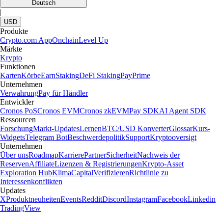
Deutsch
|
USD
Produkte
Crypto.com App
Onchain
Level Up
Märkte
Krypto
Funktionen
Karten
Körbe
Earn
Staking
DeFi Staking
Pay
Prime
Unternehmen
Verwahrung
Pay für Händler
Entwickler
Cronos PoS
Cronos EVM
Cronos zkEVM
Pay SDK
AI Agent SDK
Ressourcen
Forschung
Markt-Updates
Lernen
BTC/USD Konverter
Glossar
Kurs-
Widgets
Telegram Bot
Beschwerdepolitik
Support
Kryptooversigt
Unternehmen
Über uns
Roadmap
Karriere
Partner
Sicherheit
Nachweis der
Reserven
Affiliate
Lizenzen & Registrierungen
Krypto-Asset
Exploration Hub
Klima
Capital
Verifizieren
Richtlinie zu
Interessenkonflikten
Updates
X
Produktneuheiten
Events
Reddit
Discord
Instagram
Facebook
Linkedin
TradingView