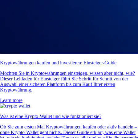
Kryptowährungen kaufen und investieren: Einsteiger-Guide
Möchten Sie in Kryptowährungen einsteigen, wissen aber nicht, wie?
Dieser Leitfaden für Einsteiger führt Sie Schritt für Schritt von der
Auswahl einer sicheren Plattform bis zum Kauf Ihrer ersten
Kryptowährung.
Learn more
Was ist eine Krypto-Wallet und wie funktioniert sie?
Ob Sie zum ersten Mal Kryptowährungen kaufen oder aktiv handeln –
ohne Krypto-Wallet geht nichts. Dieser Guide erklärt, was eine Wallet
ist, wie sie funktioniert, welche Typen es gibt und wie Sie die passende