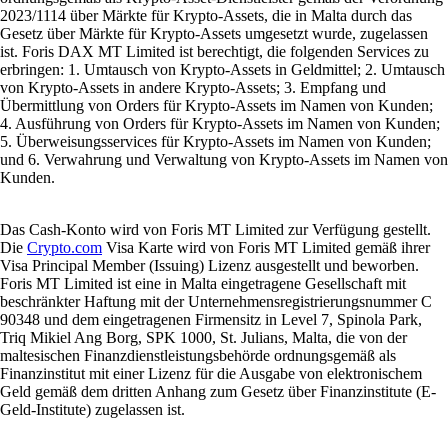
2023/1114 über Märkte für Krypto-Assets, die in Malta durch das
Gesetz über Märkte für Krypto-Assets umgesetzt wurde, zugelassen
ist. Foris DAX MT Limited ist berechtigt, die folgenden Services zu
erbringen: 1. Umtausch von Krypto-Assets in Geldmittel; 2. Umtausch
von Krypto-Assets in andere Krypto-Assets; 3. Empfang und
Übermittlung von Orders für Krypto-Assets im Namen von Kunden;
4. Ausführung von Orders für Krypto-Assets im Namen von Kunden;
5. Überweisungsservices für Krypto-Assets im Namen von Kunden;
und 6. Verwahrung und Verwaltung von Krypto-Assets im Namen von
Kunden.
Das Cash-Konto wird von Foris MT Limited zur Verfügung gestellt.
Die
Crypto.com
Visa Karte wird von Foris MT Limited gemäß ihrer
Visa Principal Member (Issuing) Lizenz ausgestellt und beworben.
Foris MT Limited ist eine in Malta eingetragene Gesellschaft mit
beschränkter Haftung mit der Unternehmensregistrierungsnummer C
90348 und dem eingetragenen Firmensitz in Level 7, Spinola Park,
Triq Mikiel Ang Borg, SPK 1000, St. Julians, Malta, die von der
maltesischen Finanzdienstleistungsbehörde ordnungsgemäß als
Finanzinstitut mit einer Lizenz für die Ausgabe von elektronischem
Geld gemäß dem dritten Anhang zum Gesetz über Finanzinstitute (E-
Geld-Institute) zugelassen ist.