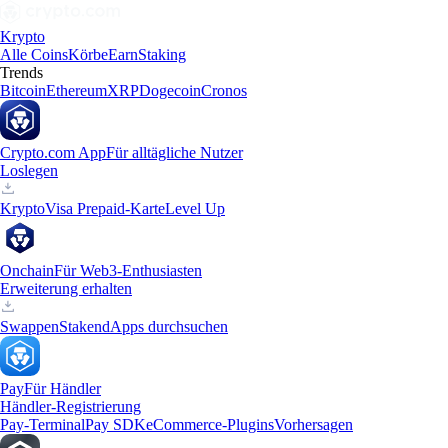
Krypto
Alle Coins
Körbe
Earn
Staking
Trends
Bitcoin
Ethereum
XRP
Dogecoin
Cronos
Crypto.com App
Für alltägliche Nutzer
Loslegen
Krypto
Visa Prepaid-Karte
Level Up
Onchain
Für Web3-Enthusiasten
Erweiterung erhalten
Swappen
Staken
dApps durchsuchen
Pay
Für Händler
Händler-Registrierung
Pay-Terminal
Pay SDK
eCommerce-Plugins
Vorhersagen