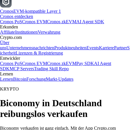
Cronos
EVM-kompatible Layer 1
Cronos entdecken
Cronos PoS
Cronos EVM
Cronos zkEVM
AI Agent SDK
Erkunden
Affiliate
Institutionen
Verwahrung
Crypto.com
Über
uns
Unternehmensnachrichten
Produktneuheiten
Events
Karriere
Partner
S
icherheit
Lizenzen & Registrierung
Entwickler
Cronos PoS
Cronos EVM
Cronos zkEVM
Pay SDK
AI Agent
SDK
MCP Servers
Trading Skill Repo
Lernen
Lernen
Bitcoin
Forschung
Markt-Updates
KRYPTO
Biconomy in Deutschland
reibungslos verkaufen
Biconomy verkaufen ist ganz einfach. Mit der App Crypto.com