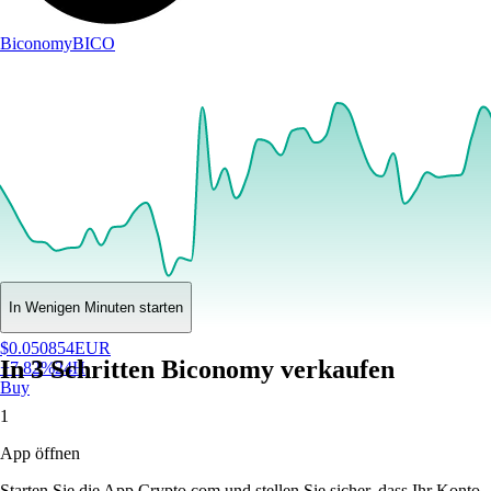
Biconomy
BICO
In Wenigen Minuten starten
$
0.050854
EUR
In 3 Schritten Biconomy verkaufen
+
7.82
%
24H
Buy
1
App öffnen
Starten Sie die App Crypto.com und stellen Sie sicher, dass Ihr Konto