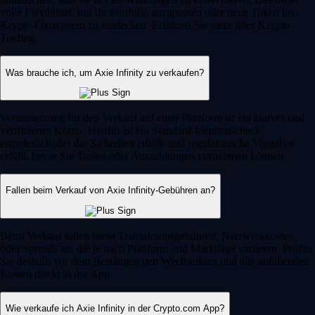
volle Flexibilität, um Ihr Portfolio anzupassen oder neue Token im
Krypto-Ökosystem zu entdecken. Erfahren Sie mehr über Krypto-
Trading.
Was brauche ich, um Axie Infinity zu verkaufen?
Voraussetzung für den Verkauf auf einer Plattform ist ein aktives und
verifiziertes Konto. Hierfür ist ein Standard-Identitätscheck
erforderlich, der die Sicherheit erhöht und regulatorische Vorgaben
erfüllt, bevor Sie Trades oder Auszahlungen vornehmen können.
Fallen beim Verkauf von Axie Infinity-Gebühren an?
Beim Verkauf fallen meist Transaktionsgebühren, Netzwerkkosten
oder Spreads an, die je nach Plattform und Marktlage variieren. Prüfen
Sie deshalb vor dem Bestätigen den Wechselkurs und alle anfallenden
Kosten direkt in der App.
Wie verkaufe ich Axie Infinity in der Crypto.com App?