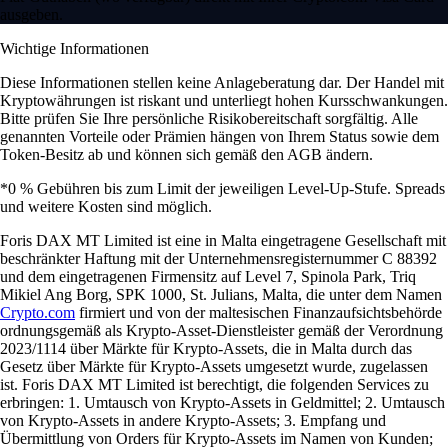
ausgeben.
Wichtige Informationen
Diese Informationen stellen keine Anlageberatung dar. Der Handel mit
Kryptowährungen ist riskant und unterliegt hohen Kursschwankungen.
Bitte prüfen Sie Ihre persönliche Risikobereitschaft sorgfältig. Alle
genannten Vorteile oder Prämien hängen von Ihrem Status sowie dem
Token-Besitz ab und können sich gemäß den AGB ändern.
*0 % Gebühren bis zum Limit der jeweiligen Level-Up-Stufe. Spreads
und weitere Kosten sind möglich.
Foris DAX MT Limited ist eine in Malta eingetragene Gesellschaft mit
beschränkter Haftung mit der Unternehmensregisternummer C 88392
und dem eingetragenen Firmensitz auf Level 7, Spinola Park, Triq
Mikiel Ang Borg, SPK 1000, St. Julians, Malta, die unter dem Namen
Crypto.com
firmiert und von der maltesischen Finanzaufsichtsbehörde
ordnungsgemäß als Krypto-Asset-Dienstleister gemäß der Verordnung
2023/1114 über Märkte für Krypto-Assets, die in Malta durch das
Gesetz über Märkte für Krypto-Assets umgesetzt wurde, zugelassen
ist. Foris DAX MT Limited ist berechtigt, die folgenden Services zu
erbringen: 1. Umtausch von Krypto-Assets in Geldmittel; 2. Umtausch
von Krypto-Assets in andere Krypto-Assets; 3. Empfang und
Übermittlung von Orders für Krypto-Assets im Namen von Kunden;