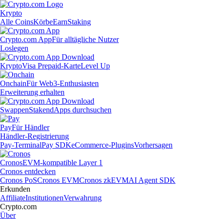
Krypto
Alle Coins
Körbe
Earn
Staking
Crypto.com App
Für alltägliche Nutzer
Loslegen
Krypto
Visa Prepaid-Karte
Level Up
Onchain
Für Web3-Enthusiasten
Erweiterung erhalten
Swappen
Staken
dApps durchsuchen
Pay
Für Händler
Händler-Registrierung
Pay-Terminal
Pay SDK
eCommerce-Plugins
Vorhersagen
Cronos
EVM-kompatible Layer 1
Cronos entdecken
Cronos PoS
Cronos EVM
Cronos zkEVM
AI Agent SDK
Erkunden
Affiliate
Institutionen
Verwahrung
Crypto.com
Über