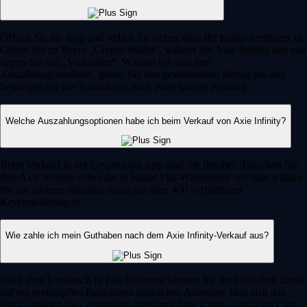
Öffnen Sie die App und stellen Sie sicher, dass Ihr Konto verifiziert ist.
Gehen Sie zu Ihrem „Crypto Wallet“, wählen Sie Axie Infinity aus und
tippen Sie auf „Verkaufen“. Wählen Sie nun Ihre
Auszahlungsmethode, geben Sie den gewünschten Betrag ein und
bestätigen Sie die Transaktion nach einer kurzen Prüfung.
Welche Auszahlungsoptionen habe ich beim Verkauf von Axie Infinity?
Beim Verkauf in der Crypto.com App sind Sie flexibel: Tauschen Sie
Ihre Axie Infinity entweder in lokale Fiat-Währungen um oder wählen
Sie ein anderes digitales Asset aus über 400 verfügbaren
Kryptowährungen.
Wie zahle ich mein Guthaben nach dem Axie Infinity-Verkauf aus?
Nach dem Umtausch in Fiat-Währung können Sie Ihr Guthaben direkt
auf ein verknüpftes Bankkonto auszahlen. Alternativ lässt sich das
Fiat-Guthaben (wo verfügbar) direkt mit Ihrer Crypto.com Visa Card