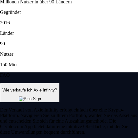
Millionen Nutzer in über 90 Ländern
Gegründet
2016
Länder
90
Nutzer
150 Mio
FAQ
Wie verkaufe ich Axie Infinity?
Der Verkauf von Axie Infinity erfolgt einfach über eine Krypto-
Plattform. Navigieren Sie zu Ihrem Portfolio, wählen Sie das Asset aus
und entscheiden Sie sich für eine Auszahlungsmethode. Die
Crypto.com App bietet dafür eine intuitive Oberfläche, mit der Sie
diese Umwandlungen bequem durchführen.