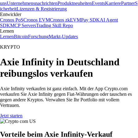
uns
Unternehmensnachrichten
Produktneuheiten
Events
Karriere
Partner
S
icherheit
Lizenzen & Registrierung
Entwickler
Cronos PoS
Cronos EVM
Cronos zkEVM
Pay SDK
AI Agent
SDK
MCP Servers
Trading Skill Repo
Lernen
Lernen
Bitcoin
Forschung
Markt-Updates
KRYPTO
Axie Infinity in Deutschland
reibungslos verkaufen
Axie Infinity verkaufen ist ganz einfach. Mit der App Crypto.com
verkaufen Sie Axie Infinity gegen Fiat-Währungen oder tauschen es
gegen andere Kryptos. Verwalten Sie Ihr Portfolio mit vollem
Vertrauen.
Jetzt starten
Vorteile beim Axie Infinity-Verkauf