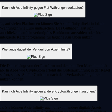
Kann ich Axie Infinity gegen Fiat-Währungen verkaufen?
Ja, auf vielen Plattformen können Sie Axie Infinity direkt in lokale
Währungen wie Euro umtauschen. Das Guthaben lässt sich
anschließend auf ein verknüpftes Bankkonto auszahlen oder über
integrierte Kartenprogramme für tägliche Ausgaben nutzen.
Wie lange dauert der Verkauf von Axie Infinity?
Die Dauer hängt von der Plattform und der aktuellen Marktliquidität
ab. In Apps wie Crypto.com erfolgt die Orderausführung in der Regel
sofort, sodass Sie Ihr Guthaben nach dem Verkaufsauftrag direkt
nutzen können.
Kann ich Axie Infinity gegen andere Kryptowährungen tauschen?
Ja, Sie können Axie Infinity auch direkt in andere digitale Assets
umtauschen, statt sie in Fiat-Währungen zu konvertieren. Das bietet