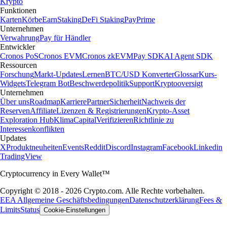
Krypto
Funktionen
Karten
Körbe
Earn
Staking
DeFi Staking
Pay
Prime
Unternehmen
Verwahrung
Pay für Händler
Entwickler
Cronos PoS
Cronos EVM
Cronos zkEVM
Pay SDK
AI Agent SDK
Ressourcen
Forschung
Markt-Updates
Lernen
BTC/USD Konverter
Glossar
Kurs-
Widgets
Telegram Bot
Beschwerdepolitik
Support
Kryptooversigt
Unternehmen
Über uns
Roadmap
Karriere
Partner
Sicherheit
Nachweis der
Reserven
Affiliate
Lizenzen & Registrierungen
Krypto-Asset
Exploration Hub
Klima
Capital
Verifizieren
Richtlinie zu
Interessenkonflikten
Updates
X
Produktneuheiten
Events
Reddit
Discord
Instagram
Facebook
Linkedin
TradingView
Cryptocurrency in Every Wallet™
Copyright © 2018 - 2026 Crypto.com. Alle Rechte vorbehalten.
EEA Allgemeine Geschäftsbedingungen
Datenschutzerklärung
Fees &
Limits
Status
Cookie-Einstellungen