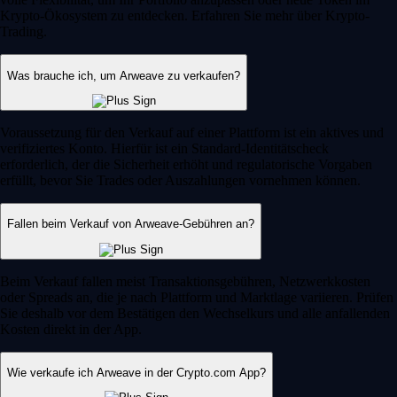
Krypto-Ökosystem zu entdecken. Erfahren Sie mehr über Krypto-
Trading.
Was brauche ich, um Arweave zu verkaufen?
Voraussetzung für den Verkauf auf einer Plattform ist ein aktives und
verifiziertes Konto. Hierfür ist ein Standard-Identitätscheck
erforderlich, der die Sicherheit erhöht und regulatorische Vorgaben
erfüllt, bevor Sie Trades oder Auszahlungen vornehmen können.
Fallen beim Verkauf von Arweave-Gebühren an?
Beim Verkauf fallen meist Transaktionsgebühren, Netzwerkkosten
oder Spreads an, die je nach Plattform und Marktlage variieren. Prüfen
Sie deshalb vor dem Bestätigen den Wechselkurs und alle anfallenden
Kosten direkt in der App.
Wie verkaufe ich Arweave in der Crypto.com App?