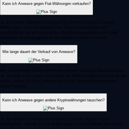
Kann ich Arweave gegen Fiat-Währungen verkaufen?
Ja, auf vielen Plattformen können Sie Arweave direkt in lokale
Währungen wie Euro umtauschen. Das Guthaben lässt sich
anschließend auf ein verknüpftes Bankkonto auszahlen oder über
integrierte Kartenprogramme für tägliche Ausgaben nutzen.
Wie lange dauert der Verkauf von Arweave?
Die Dauer hängt von der Plattform und der aktuellen Marktliquidität
ab. In Apps wie Crypto.com erfolgt die Orderausführung in der Regel
sofort, sodass Sie Ihr Guthaben nach dem Verkaufsauftrag direkt
nutzen können.
Kann ich Arweave gegen andere Kryptowährungen tauschen?
Ja, Sie können Arweave auch direkt in andere digitale Assets
umtauschen, statt sie in Fiat-Währungen zu konvertieren. Das bietet
volle Flexibilität, um Ihr Portfolio anzupassen oder neue Token im