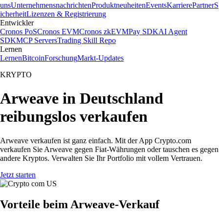
uns
Unternehmensnachrichten
Produktneuheiten
Events
Karriere
Partner
S
icherheit
Lizenzen & Registrierung
Entwickler
Cronos PoS
Cronos EVM
Cronos zkEVM
Pay SDK
AI Agent
SDK
MCP Servers
Trading Skill Repo
Lernen
Lernen
Bitcoin
Forschung
Markt-Updates
KRYPTO
Arweave in Deutschland
reibungslos verkaufen
Arweave verkaufen ist ganz einfach. Mit der App Crypto.com
verkaufen Sie Arweave gegen Fiat-Währungen oder tauschen es gegen
andere Kryptos. Verwalten Sie Ihr Portfolio mit vollem Vertrauen.
Jetzt starten
Vorteile beim Arweave-Verkauf