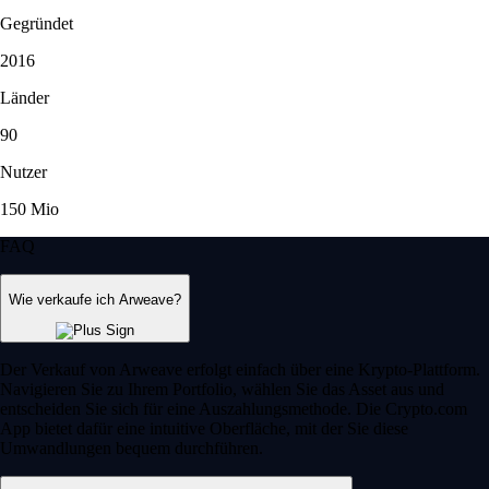
Gegründet
2016
Länder
90
Nutzer
150 Mio
FAQ
Wie verkaufe ich Arweave?
Der Verkauf von Arweave erfolgt einfach über eine Krypto-Plattform.
Navigieren Sie zu Ihrem Portfolio, wählen Sie das Asset aus und
entscheiden Sie sich für eine Auszahlungsmethode. Die Crypto.com
App bietet dafür eine intuitive Oberfläche, mit der Sie diese
Umwandlungen bequem durchführen.