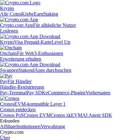
Krypto
Alle Coins
Körbe
Earn
Staking
Crypto.com App
Für alltägliche Nutzer
Loslegen
Krypto
Visa Prepaid-Karte
Level Up
Onchain
Für Web3-Enthusiasten
Erweiterung erhalten
Swappen
Staken
dApps durchsuchen
Pay
Für Händler
Händler-Registrierung
Pay-Terminal
Pay SDK
eCommerce-Plugins
Vorhersagen
Cronos
EVM-kompatible Layer 1
Cronos entdecken
Cronos PoS
Cronos EVM
Cronos zkEVM
AI Agent SDK
Erkunden
Affiliate
Institutionen
Verwahrung
Crypto.com
Über