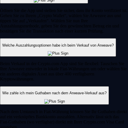
Öffnen Sie die App und stellen Sie sicher, dass Ihr Konto verifiziert ist.
Gehen Sie zu Ihrem „Crypto Wallet“, wählen Sie Arweave aus und
tippen Sie auf „Verkaufen“. Wählen Sie nun Ihre
Auszahlungsmethode, geben Sie den gewünschten Betrag ein und
bestätigen Sie die Transaktion nach einer kurzen Prüfung.
Welche Auszahlungsoptionen habe ich beim Verkauf von Arweave?
Beim Verkauf in der Crypto.com App sind Sie flexibel: Tauschen Sie
Ihre Arweave entweder in lokale Fiat-Währungen um oder wählen Sie
ein anderes digitales Asset aus über 400 verfügbaren
Kryptowährungen.
Wie zahle ich mein Guthaben nach dem Arweave-Verkauf aus?
Nach dem Umtausch in Fiat-Währung können Sie Ihr Guthaben direkt
auf ein verknüpftes Bankkonto auszahlen. Alternativ lässt sich das
Fiat-Guthaben (wo verfügbar) direkt mit Ihrer Crypto.com Visa Card
ausgeben.