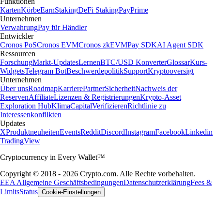
Funktionen
Karten
Körbe
Earn
Staking
DeFi Staking
Pay
Prime
Unternehmen
Verwahrung
Pay für Händler
Entwickler
Cronos PoS
Cronos EVM
Cronos zkEVM
Pay SDK
AI Agent SDK
Ressourcen
Forschung
Markt-Updates
Lernen
BTC/USD Konverter
Glossar
Kurs-
Widgets
Telegram Bot
Beschwerdepolitik
Support
Kryptooversigt
Unternehmen
Über uns
Roadmap
Karriere
Partner
Sicherheit
Nachweis der
Reserven
Affiliate
Lizenzen & Registrierungen
Krypto-Asset
Exploration Hub
Klima
Capital
Verifizieren
Richtlinie zu
Interessenkonflikten
Updates
X
Produktneuheiten
Events
Reddit
Discord
Instagram
Facebook
Linkedin
TradingView
Cryptocurrency in Every Wallet™
Copyright © 2018 - 2026 Crypto.com. Alle Rechte vorbehalten.
EEA Allgemeine Geschäftsbedingungen
Datenschutzerklärung
Fees &
Limits
Status
Cookie-Einstellungen