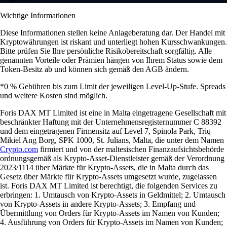
Wichtige Informationen
Diese Informationen stellen keine Anlageberatung dar. Der Handel mit
Kryptowährungen ist riskant und unterliegt hohen Kursschwankungen.
Bitte prüfen Sie Ihre persönliche Risikobereitschaft sorgfältig. Alle
genannten Vorteile oder Prämien hängen von Ihrem Status sowie dem
Token-Besitz ab und können sich gemäß den AGB ändern.
*0 % Gebühren bis zum Limit der jeweiligen Level-Up-Stufe. Spreads
und weitere Kosten sind möglich.
Foris DAX MT Limited ist eine in Malta eingetragene Gesellschaft mit
beschränkter Haftung mit der Unternehmensregisternummer C 88392
und dem eingetragenen Firmensitz auf Level 7, Spinola Park, Triq
Mikiel Ang Borg, SPK 1000, St. Julians, Malta, die unter dem Namen
Crypto.com
firmiert und von der maltesischen Finanzaufsichtsbehörde
ordnungsgemäß als Krypto-Asset-Dienstleister gemäß der Verordnung
2023/1114 über Märkte für Krypto-Assets, die in Malta durch das
Gesetz über Märkte für Krypto-Assets umgesetzt wurde, zugelassen
ist. Foris DAX MT Limited ist berechtigt, die folgenden Services zu
erbringen: 1. Umtausch von Krypto-Assets in Geldmittel; 2. Umtausch
von Krypto-Assets in andere Krypto-Assets; 3. Empfang und
Übermittlung von Orders für Krypto-Assets im Namen von Kunden;
4. Ausführung von Orders für Krypto-Assets im Namen von Kunden;