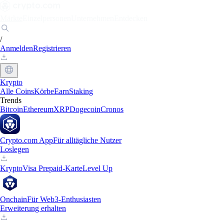
Märkte
Einzelpersonen
Unternehmen
Entdecken
/
Anmelden
Registrieren
Krypto
Alle Coins
Körbe
Earn
Staking
Trends
Bitcoin
Ethereum
XRP
Dogecoin
Cronos
Crypto.com App
Für alltägliche Nutzer
Loslegen
Krypto
Visa Prepaid-Karte
Level Up
Onchain
Für Web3-Enthusiasten
Erweiterung erhalten