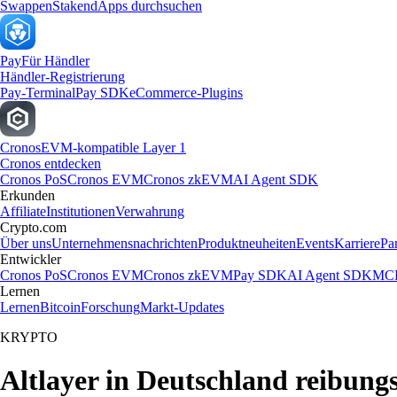
Swappen
Staken
dApps durchsuchen
Pay
Für Händler
Händler-Registrierung
Pay-Terminal
Pay SDK
eCommerce-Plugins
Cronos
EVM-kompatible Layer 1
Cronos entdecken
Cronos PoS
Cronos EVM
Cronos zkEVM
AI Agent SDK
Erkunden
Affiliate
Institutionen
Verwahrung
Crypto.com
Über uns
Unternehmensnachrichten
Produktneuheiten
Events
Karriere
Pa
Entwickler
Cronos PoS
Cronos EVM
Cronos zkEVM
Pay SDK
AI Agent SDK
MCP
Lernen
Lernen
Bitcoin
Forschung
Markt-Updates
KRYPTO
Altlayer in Deutschland reibung