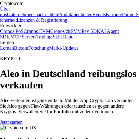
Crypto.com
Über
uns
Unternehmensnachrichten
Produktneuheiten
Events
Karriere
Partner
S
icherheit
Lizenzen & Registrierung
Entwickler
Cronos PoS
Cronos EVM
Cronos zkEVM
Pay SDK
AI Agent
SDK
MCP Servers
Trading Skill Repo
Lernen
Lernen
Bitcoin
Forschung
Markt-Updates
KRYPTO
Aleo in Deutschland reibungslos
verkaufen
Aleo verkaufen ist ganz einfach. Mit der App Crypto.com verkaufen
Sie Aleo gegen Fiat-Währungen oder tauschen es gegen andere
Kryptos. Verwalten Sie Ihr Portfolio mit vollem Vertrauen.
Jetzt starten