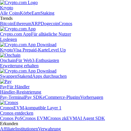
Krypto
Alle Coins
Körbe
Earn
Staking
Trends
Bitcoin
Ethereum
XRP
Dogecoin
Cronos
Crypto.com App
Für alltägliche Nutzer
Loslegen
Krypto
Visa Prepaid-Karte
Level Up
Onchain
Für Web3-Enthusiasten
Erweiterung erhalten
Swappen
Staken
dApps durchsuchen
Pay
Für Händler
Händler-Registrierung
Pay-Terminal
Pay SDK
eCommerce-Plugins
Vorhersagen
Cronos
EVM-kompatible Layer 1
Cronos entdecken
Cronos PoS
Cronos EVM
Cronos zkEVM
AI Agent SDK
Erkunden
Affiliate
Institutionen
Verwahrung