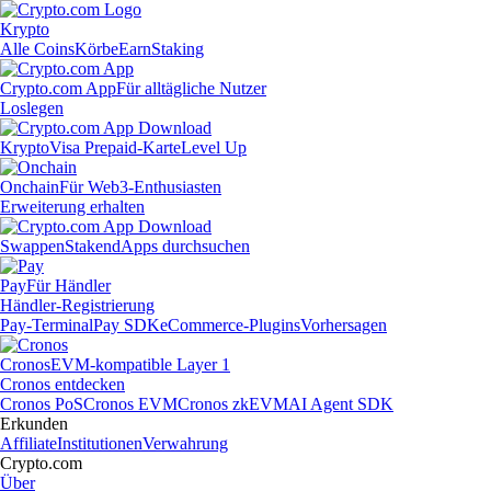
Krypto
Alle Coins
Körbe
Earn
Staking
Crypto.com App
Für alltägliche Nutzer
Loslegen
Krypto
Visa Prepaid-Karte
Level Up
Onchain
Für Web3-Enthusiasten
Erweiterung erhalten
Swappen
Staken
dApps durchsuchen
Pay
Für Händler
Händler-Registrierung
Pay-Terminal
Pay SDK
eCommerce-Plugins
Vorhersagen
Cronos
EVM-kompatible Layer 1
Cronos entdecken
Cronos PoS
Cronos EVM
Cronos zkEVM
AI Agent SDK
Erkunden
Affiliate
Institutionen
Verwahrung
Crypto.com
Über