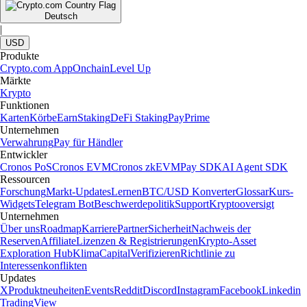
Deutsch
|
USD
Produkte
Crypto.com App
Onchain
Level Up
Märkte
Krypto
Funktionen
Karten
Körbe
Earn
Staking
DeFi Staking
Pay
Prime
Unternehmen
Verwahrung
Pay für Händler
Entwickler
Cronos PoS
Cronos EVM
Cronos zkEVM
Pay SDK
AI Agent SDK
Ressourcen
Forschung
Markt-Updates
Lernen
BTC/USD Konverter
Glossar
Kurs-
Widgets
Telegram Bot
Beschwerdepolitik
Support
Kryptooversigt
Unternehmen
Über uns
Roadmap
Karriere
Partner
Sicherheit
Nachweis der
Reserven
Affiliate
Lizenzen & Registrierungen
Krypto-Asset
Exploration Hub
Klima
Capital
Verifizieren
Richtlinie zu
Interessenkonflikten
Updates
X
Produktneuheiten
Events
Reddit
Discord
Instagram
Facebook
Linkedin
TradingView