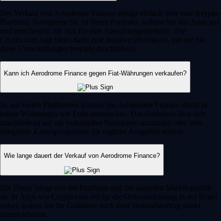
Der Verkauf von Aerodrome Finance erfolgt einfach über eine Krypto-
Plattform. Navigieren Sie zu Ihrem Portfolio, wählen Sie das Asset aus
und entscheiden Sie sich für eine Auszahlungsmethode. Die
Crypto.com App bietet dafür eine intuitive Oberfläche, mit der Sie
diese Umwandlungen bequem durchführen.
Kann ich Aerodrome Finance gegen Fiat-Währungen verkaufen?
Ja, auf vielen Plattformen können Sie Aerodrome Finance direkt in
lokale Währungen wie Euro umtauschen. Das Guthaben lässt sich
anschließend auf ein verknüpftes Bankkonto auszahlen oder über
integrierte Kartenprogramme für tägliche Ausgaben nutzen.
Wie lange dauert der Verkauf von Aerodrome Finance?
Die Dauer hängt von der Plattform und der aktuellen Marktliquidität
ab. In Apps wie Crypto.com erfolgt die Orderausführung in der Regel
sofort, sodass Sie Ihr Guthaben nach dem Verkaufsauftrag direkt
nutzen können.