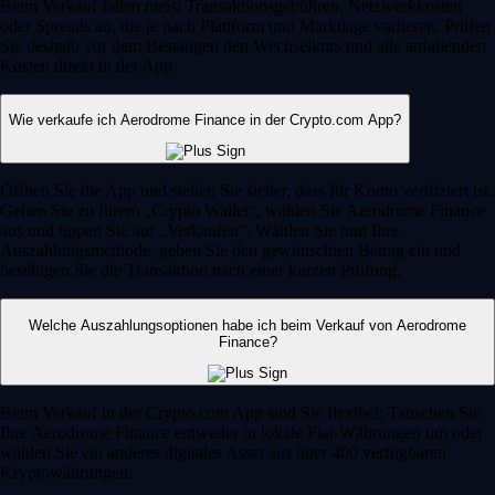
Beim Verkauf fallen meist Transaktionsgebühren, Netzwerkkosten
oder Spreads an, die je nach Plattform und Marktlage variieren. Prüfen
Sie deshalb vor dem Bestätigen den Wechselkurs und alle anfallenden
Kosten direkt in der App.
Wie verkaufe ich Aerodrome Finance in der Crypto.com App?
Öffnen Sie die App und stellen Sie sicher, dass Ihr Konto verifiziert ist.
Gehen Sie zu Ihrem „Crypto Wallet“, wählen Sie Aerodrome Finance
aus und tippen Sie auf „Verkaufen“. Wählen Sie nun Ihre
Auszahlungsmethode, geben Sie den gewünschten Betrag ein und
bestätigen Sie die Transaktion nach einer kurzen Prüfung.
Welche Auszahlungsoptionen habe ich beim Verkauf von Aerodrome
Finance?
Beim Verkauf in der Crypto.com App sind Sie flexibel: Tauschen Sie
Ihre Aerodrome Finance entweder in lokale Fiat-Währungen um oder
wählen Sie ein anderes digitales Asset aus über 400 verfügbaren
Kryptowährungen.