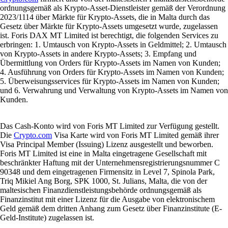
ordnungsgemäß als Krypto-Asset-Dienstleister gemäß der Verordnung
2023/1114 über Märkte für Krypto-Assets, die in Malta durch das
Gesetz über Märkte für Krypto-Assets umgesetzt wurde, zugelassen
ist. Foris DAX MT Limited ist berechtigt, die folgenden Services zu
erbringen: 1. Umtausch von Krypto-Assets in Geldmittel; 2. Umtausch
von Krypto-Assets in andere Krypto-Assets; 3. Empfang und
Übermittlung von Orders für Krypto-Assets im Namen von Kunden;
4. Ausführung von Orders für Krypto-Assets im Namen von Kunden;
5. Überweisungsservices für Krypto-Assets im Namen von Kunden;
und 6. Verwahrung und Verwaltung von Krypto-Assets im Namen von
Kunden.
Das Cash-Konto wird von Foris MT Limited zur Verfügung gestellt.
Die
Crypto.com
Visa Karte wird von Foris MT Limited gemäß ihrer
Visa Principal Member (Issuing) Lizenz ausgestellt und beworben.
Foris MT Limited ist eine in Malta eingetragene Gesellschaft mit
beschränkter Haftung mit der Unternehmensregistrierungsnummer C
90348 und dem eingetragenen Firmensitz in Level 7, Spinola Park,
Triq Mikiel Ang Borg, SPK 1000, St. Julians, Malta, die von der
maltesischen Finanzdienstleistungsbehörde ordnungsgemäß als
Finanzinstitut mit einer Lizenz für die Ausgabe von elektronischem
Geld gemäß dem dritten Anhang zum Gesetz über Finanzinstitute (E-
Geld-Institute) zugelassen ist.