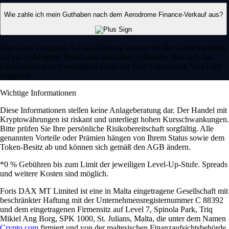
Wie zahle ich mein Guthaben nach dem Aerodrome Finance-Verkauf aus?
Nach dem Umtausch in Fiat-Währung können Sie Ihr Guthaben direkt
auf ein verknüpftes Bankkonto auszahlen. Alternativ lässt sich das
Fiat-Guthaben (wo verfügbar) direkt mit Ihrer Crypto.com Visa Card
ausgeben.
Wichtige Informationen
Diese Informationen stellen keine Anlageberatung dar. Der Handel mit
Kryptowährungen ist riskant und unterliegt hohen Kursschwankungen.
Bitte prüfen Sie Ihre persönliche Risikobereitschaft sorgfältig. Alle
genannten Vorteile oder Prämien hängen von Ihrem Status sowie dem
Token-Besitz ab und können sich gemäß den AGB ändern.
*0 % Gebühren bis zum Limit der jeweiligen Level-Up-Stufe. Spreads
und weitere Kosten sind möglich.
Foris DAX MT Limited ist eine in Malta eingetragene Gesellschaft mit
beschränkter Haftung mit der Unternehmensregisternummer C 88392
und dem eingetragenen Firmensitz auf Level 7, Spinola Park, Triq
Mikiel Ang Borg, SPK 1000, St. Julians, Malta, die unter dem Namen
Crypto.com
firmiert und von der maltesischen Finanzaufsichtsbehörde