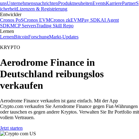
uns
Unternehmensnachrichten
Produktneuheiten
Events
Karriere
Partner
S
icherheit
Lizenzen & Registrierung
Entwickler
Cronos PoS
Cronos EVM
Cronos zkEVM
Pay SDK
AI Agent
SDK
MCP Servers
Trading Skill Repo
Lernen
Lernen
Bitcoin
Forschung
Markt-Updates
KRYPTO
Aerodrome Finance in
Deutschland reibungslos
verkaufen
Aerodrome Finance verkaufen ist ganz einfach. Mit der App
Crypto.com verkaufen Sie Aerodrome Finance gegen Fiat-Währungen
oder tauschen es gegen andere Kryptos. Verwalten Sie Ihr Portfolio mit
vollem Vertrauen.
Jetzt starten