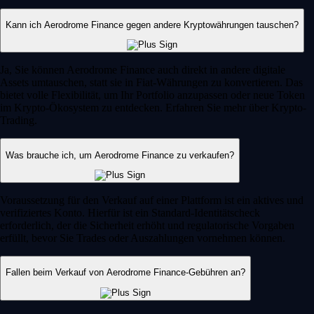
Kann ich Aerodrome Finance gegen andere Kryptowährungen tauschen?
Ja, Sie können Aerodrome Finance auch direkt in andere digitale
Assets umtauschen, statt sie in Fiat-Währungen zu konvertieren. Das
bietet volle Flexibilität, um Ihr Portfolio anzupassen oder neue Token
im Krypto-Ökosystem zu entdecken. Erfahren Sie mehr über Krypto-
Trading.
Was brauche ich, um Aerodrome Finance zu verkaufen?
Voraussetzung für den Verkauf auf einer Plattform ist ein aktives und
verifiziertes Konto. Hierfür ist ein Standard-Identitätscheck
erforderlich, der die Sicherheit erhöht und regulatorische Vorgaben
erfüllt, bevor Sie Trades oder Auszahlungen vornehmen können.
Fallen beim Verkauf von Aerodrome Finance-Gebühren an?