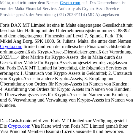
Malta, und tritt unter dem Namen
Crypto.com
auf. Das Unternehmen ist
von der Malta Financial Services Authority als Crypto-Asset Service
Provider gemäß der Verordnung (EU) 2023/1114 (MiCA) zugelassen.
Foris DAX MT Limited ist eine in Malta eingetragene Gesellschaft mit
beschränkter Haftung mit der Unternehmensregisternummer C 88392
und dem eingetragenen Firmensitz auf Level 7, Spinola Park, Triq
Mikiel Ang Borg, SPK 1000, St. Julians, Malta, die unter dem Namen
Crypto.com
firmiert und von der maltesischen Finanzaufsichtsbehörde
ordnungsgemäß als Krypto-Asset-Dienstleister gemäß der Verordnung
2023/1114 über Märkte für Krypto-Assets, die in Malta durch das
Gesetz über Märkte für Krypto-Assets umgesetzt wurde, zugelassen
ist. Foris DAX MT Limited ist berechtigt, die folgenden Services zu
erbringen: 1. Umtausch von Krypto-Assets in Geldmittel; 2. Umtausch
von Krypto-Assets in andere Krypto-Assets; 3. Empfang und
Übermittlung von Orders für Krypto-Assets im Namen von Kunden;
4. Ausführung von Orders für Krypto-Assets im Namen von Kunden;
5. Überweisungsservices für Krypto-Assets im Namen von Kunden;
und 6. Verwahrung und Verwaltung von Krypto-Assets im Namen von
Kunden.
Das Cash-Konto wird von Foris MT Limited zur Verfügung gestellt.
Die
Crypto.com
Visa Karte wird von Foris MT Limited gemäß ihrer
Visa Principal Member (Issuing) Lizenz ausgestellt und beworben.