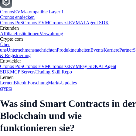
Cronos
EVM-kompatible Layer 1
Cronos entdecken
Cronos PoS
Cronos EVM
Cronos zkEVM
AI Agent SDK
Erkunden
Affiliate
Institutionen
Verwahrung
Crypto.com
Über
uns
Unternehmensnachrichten
Produktneuheiten
Events
Karriere
Partner
S
& Registrierung
Entwickler
Cronos PoS
Cronos EVM
Cronos zkEVM
Pay SDK
AI Agent
SDK
MCP Servers
Trading Skill Repo
Lernen
Lernen
Bitcoin
Forschung
Markt-Updates
crypto
Was sind Smart Contracts in der
Blockchain und wie
funktionieren sie?