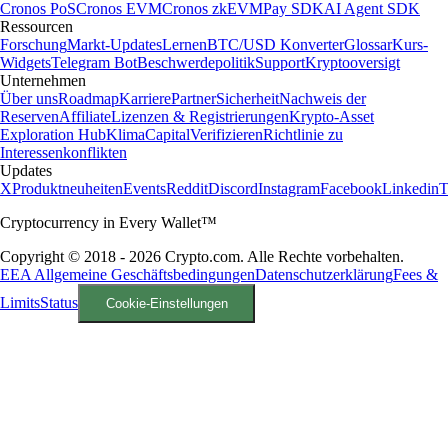
Cronos PoS
Cronos EVM
Cronos zkEVM
Pay SDK
AI Agent SDK
Ressourcen
Forschung
Markt-Updates
Lernen
BTC/USD Konverter
Glossar
Kurs-
Widgets
Telegram Bot
Beschwerdepolitik
Support
Kryptooversigt
Unternehmen
Über uns
Roadmap
Karriere
Partner
Sicherheit
Nachweis der
Reserven
Affiliate
Lizenzen & Registrierungen
Krypto-Asset
Exploration Hub
Klima
Capital
Verifizieren
Richtlinie zu
Interessenkonflikten
Updates
X
Produktneuheiten
Events
Reddit
Discord
Instagram
Facebook
Linkedin
T
Cryptocurrency in Every Wallet™
Copyright © 2018 - 2026 Crypto.com. Alle Rechte vorbehalten.
EEA Allgemeine Geschäftsbedingungen
Datenschutzerklärung
Fees &
Limits
Status
Cookie-Einstellungen