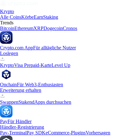
Krypto
Alle Coins
Körbe
Earn
Staking
Trends
Bitcoin
Ethereum
XRP
Dogecoin
Cronos
Crypto.com App
Für alltägliche Nutzer
Loslegen
Krypto
Visa Prepaid-Karte
Level Up
Onchain
Für Web3-Enthusiasten
Erweiterung erhalten
Swappen
Staken
dApps durchsuchen
Pay
Für Händler
Händler-Registrierung
Pay-Terminal
Pay SDK
eCommerce-Plugins
Vorhersagen