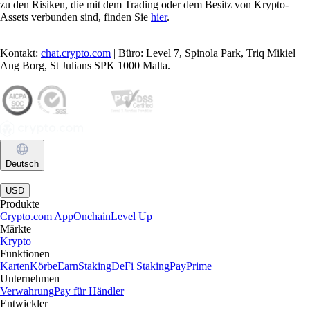
zu den Risiken, die mit dem Trading oder dem Besitz von Krypto-
Assets verbunden sind, finden Sie
hier
.
Kontakt:
chat.crypto.com
| Büro: Level 7, Spinola Park, Triq Mikiel
Ang Borg, St Julians SPK 1000 Malta.
Deutsch
|
USD
Produkte
Crypto.com App
Onchain
Level Up
Märkte
Krypto
Funktionen
Karten
Körbe
Earn
Staking
DeFi Staking
Pay
Prime
Unternehmen
Verwahrung
Pay für Händler
Entwickler