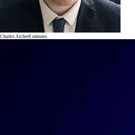
Charles Archer
6
minutes