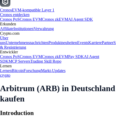
Cronos
EVM-kompatible Layer 1
Cronos entdecken
Cronos PoS
Cronos EVM
Cronos zkEVM
AI Agent SDK
Erkunden
Affiliate
Institutionen
Verwahrung
Crypto.com
Über
uns
Unternehmensnachrichten
Produktneuheiten
Events
Karriere
Partner
S
& Registrierung
Entwickler
Cronos PoS
Cronos EVM
Cronos zkEVM
Pay SDK
AI Agent
SDK
MCP Servers
Trading Skill Repo
Lernen
Lernen
Bitcoin
Forschung
Markt-Updates
crypto
Arbitrum (ARB) in Deutschland
kaufen
Introduction