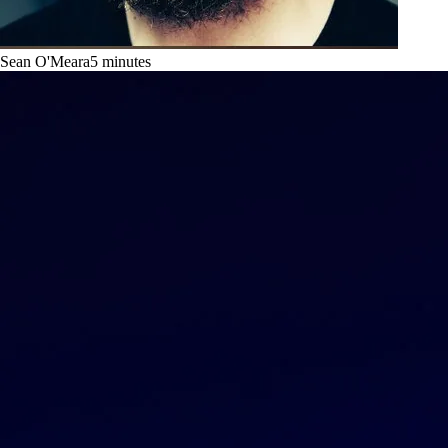
Sean O'Meara
5
minutes