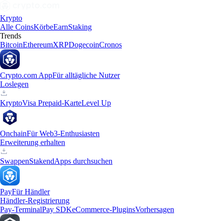
Krypto
Alle Coins
Körbe
Earn
Staking
Trends
Bitcoin
Ethereum
XRP
Dogecoin
Cronos
Crypto.com App
Für alltägliche Nutzer
Loslegen
Krypto
Visa Prepaid-Karte
Level Up
Onchain
Für Web3-Enthusiasten
Erweiterung erhalten
Swappen
Staken
dApps durchsuchen
Pay
Für Händler
Händler-Registrierung
Pay-Terminal
Pay SDK
eCommerce-Plugins
Vorhersagen