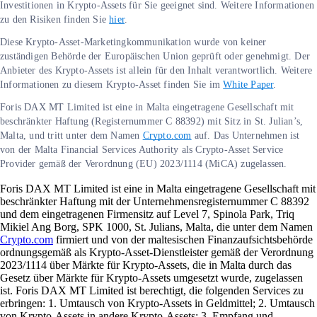
Investitionen in Krypto-Assets für Sie geeignet sind. Weitere Informationen
zu den Risiken finden Sie
hier
.
Diese Krypto-Asset-Marketingkommunikation wurde von keiner
zuständigen Behörde der Europäischen Union geprüft oder genehmigt. Der
Anbieter des Krypto-Assets ist allein für den Inhalt verantwortlich. Weitere
Informationen zu diesem Krypto-Asset finden Sie im
White Paper
.
Foris DAX MT Limited ist eine in Malta eingetragene Gesellschaft mit
beschränkter Haftung (Registernummer C 88392) mit Sitz in St. Julian’s,
Malta, und tritt unter dem Namen
Crypto.com
auf. Das Unternehmen ist
von der Malta Financial Services Authority als Crypto-Asset Service
Provider gemäß der Verordnung (EU) 2023/1114 (MiCA) zugelassen.
Foris DAX MT Limited ist eine in Malta eingetragene Gesellschaft mit
beschränkter Haftung mit der Unternehmensregisternummer C 88392
und dem eingetragenen Firmensitz auf Level 7, Spinola Park, Triq
Mikiel Ang Borg, SPK 1000, St. Julians, Malta, die unter dem Namen
Crypto.com
firmiert und von der maltesischen Finanzaufsichtsbehörde
ordnungsgemäß als Krypto-Asset-Dienstleister gemäß der Verordnung
2023/1114 über Märkte für Krypto-Assets, die in Malta durch das
Gesetz über Märkte für Krypto-Assets umgesetzt wurde, zugelassen
ist. Foris DAX MT Limited ist berechtigt, die folgenden Services zu
erbringen: 1. Umtausch von Krypto-Assets in Geldmittel; 2. Umtausch
von Krypto-Assets in andere Krypto-Assets; 3. Empfang und