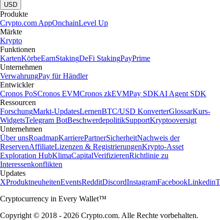
USD
Produkte
Crypto.com App
Onchain
Level Up
Märkte
Krypto
Funktionen
Karten
Körbe
Earn
Staking
DeFi Staking
Pay
Prime
Unternehmen
Verwahrung
Pay für Händler
Entwickler
Cronos PoS
Cronos EVM
Cronos zkEVM
Pay SDK
AI Agent SDK
Ressourcen
Forschung
Markt-Updates
Lernen
BTC/USD Konverter
Glossar
Kurs-
Widgets
Telegram Bot
Beschwerdepolitik
Support
Kryptooversigt
Unternehmen
Über uns
Roadmap
Karriere
Partner
Sicherheit
Nachweis der
Reserven
Affiliate
Lizenzen & Registrierungen
Krypto-Asset
Exploration Hub
Klima
Capital
Verifizieren
Richtlinie zu
Interessenkonflikten
Updates
X
Produktneuheiten
Events
Reddit
Discord
Instagram
Facebook
Linkedin
T
Cryptocurrency in Every Wallet™
Copyright © 2018 - 2026 Crypto.com. Alle Rechte vorbehalten.