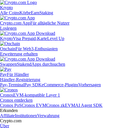
Krypto
Alle Coins
Körbe
Earn
Staking
Crypto.com App
Für alltägliche Nutzer
Loslegen
Krypto
Visa Prepaid-Karte
Level Up
Onchain
Für Web3-Enthusiasten
Erweiterung erhalten
Swappen
Staken
dApps durchsuchen
Pay
Für Händler
Händler-Registrierung
Pay-Terminal
Pay SDK
eCommerce-Plugins
Vorhersagen
Cronos
EVM-kompatible Layer 1
Cronos entdecken
Cronos PoS
Cronos EVM
Cronos zkEVM
AI Agent SDK
Erkunden
Affiliate
Institutionen
Verwahrung
Crypto.com
Über