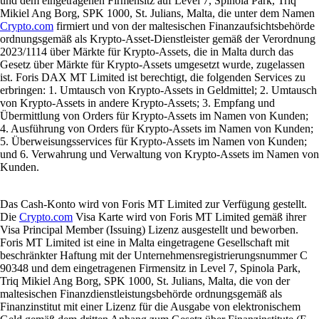
und dem eingetragenen Firmensitz auf Level 7, Spinola Park, Triq
Mikiel Ang Borg, SPK 1000, St. Julians, Malta, die unter dem Namen
Crypto.com
firmiert und von der maltesischen Finanzaufsichtsbehörde
ordnungsgemäß als Krypto-Asset-Dienstleister gemäß der Verordnung
2023/1114 über Märkte für Krypto-Assets, die in Malta durch das
Gesetz über Märkte für Krypto-Assets umgesetzt wurde, zugelassen
ist. Foris DAX MT Limited ist berechtigt, die folgenden Services zu
erbringen: 1. Umtausch von Krypto-Assets in Geldmittel; 2. Umtausch
von Krypto-Assets in andere Krypto-Assets; 3. Empfang und
Übermittlung von Orders für Krypto-Assets im Namen von Kunden;
4. Ausführung von Orders für Krypto-Assets im Namen von Kunden;
5. Überweisungsservices für Krypto-Assets im Namen von Kunden;
und 6. Verwahrung und Verwaltung von Krypto-Assets im Namen von
Kunden.
Das Cash-Konto wird von Foris MT Limited zur Verfügung gestellt.
Die
Crypto.com
Visa Karte wird von Foris MT Limited gemäß ihrer
Visa Principal Member (Issuing) Lizenz ausgestellt und beworben.
Foris MT Limited ist eine in Malta eingetragene Gesellschaft mit
beschränkter Haftung mit der Unternehmensregistrierungsnummer C
90348 und dem eingetragenen Firmensitz in Level 7, Spinola Park,
Triq Mikiel Ang Borg, SPK 1000, St. Julians, Malta, die von der
maltesischen Finanzdienstleistungsbehörde ordnungsgemäß als
Finanzinstitut mit einer Lizenz für die Ausgabe von elektronischem