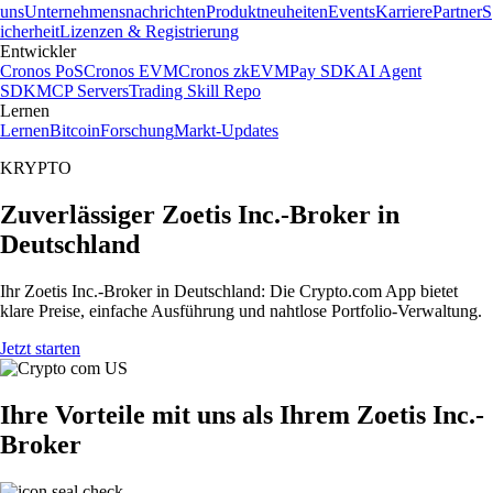
uns
Unternehmensnachrichten
Produktneuheiten
Events
Karriere
Partner
S
icherheit
Lizenzen & Registrierung
Entwickler
Cronos PoS
Cronos EVM
Cronos zkEVM
Pay SDK
AI Agent
SDK
MCP Servers
Trading Skill Repo
Lernen
Lernen
Bitcoin
Forschung
Markt-Updates
KRYPTO
Zuverlässiger Zoetis Inc.-Broker in
Deutschland
Ihr Zoetis Inc.-Broker in Deutschland: Die Crypto.com App bietet
klare Preise, einfache Ausführung und nahtlose Portfolio-Verwaltung.
Jetzt starten
Ihre Vorteile mit uns als Ihrem Zoetis Inc.-
Broker