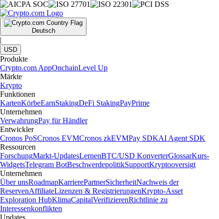
Deutsch
|
USD
Produkte
Crypto.com App
Onchain
Level Up
Märkte
Krypto
Funktionen
Karten
Körbe
Earn
Staking
DeFi Staking
Pay
Prime
Unternehmen
Verwahrung
Pay für Händler
Entwickler
Cronos PoS
Cronos EVM
Cronos zkEVM
Pay SDK
AI Agent SDK
Ressourcen
Forschung
Markt-Updates
Lernen
BTC/USD Konverter
Glossar
Kurs-
Widgets
Telegram Bot
Beschwerdepolitik
Support
Kryptooversigt
Unternehmen
Über uns
Roadmap
Karriere
Partner
Sicherheit
Nachweis der
Reserven
Affiliate
Lizenzen & Registrierungen
Krypto-Asset
Exploration Hub
Klima
Capital
Verifizieren
Richtlinie zu
Interessenkonflikten
Updates