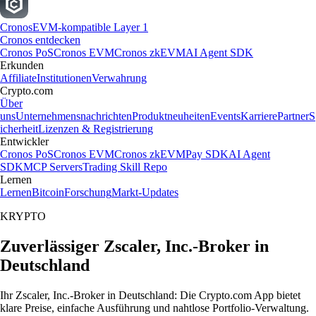
Cronos
EVM-kompatible Layer 1
Cronos entdecken
Cronos PoS
Cronos EVM
Cronos zkEVM
AI Agent SDK
Erkunden
Affiliate
Institutionen
Verwahrung
Crypto.com
Über
uns
Unternehmensnachrichten
Produktneuheiten
Events
Karriere
Partner
S
icherheit
Lizenzen & Registrierung
Entwickler
Cronos PoS
Cronos EVM
Cronos zkEVM
Pay SDK
AI Agent
SDK
MCP Servers
Trading Skill Repo
Lernen
Lernen
Bitcoin
Forschung
Markt-Updates
KRYPTO
Zuverlässiger Zscaler, Inc.-Broker in
Deutschland
Ihr Zscaler, Inc.-Broker in Deutschland: Die Crypto.com App bietet
klare Preise, einfache Ausführung und nahtlose Portfolio-Verwaltung.