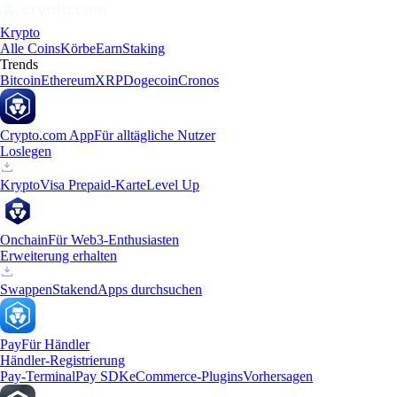
Krypto
Alle Coins
Körbe
Earn
Staking
Trends
Bitcoin
Ethereum
XRP
Dogecoin
Cronos
Crypto.com App
Für alltägliche Nutzer
Loslegen
Krypto
Visa Prepaid-Karte
Level Up
Onchain
Für Web3-Enthusiasten
Erweiterung erhalten
Swappen
Staken
dApps durchsuchen
Pay
Für Händler
Händler-Registrierung
Pay-Terminal
Pay SDK
eCommerce-Plugins
Vorhersagen