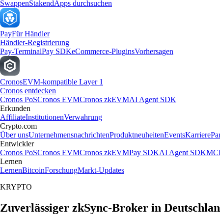
Swappen
Staken
dApps durchsuchen
Pay
Für Händler
Händler-Registrierung
Pay-Terminal
Pay SDK
eCommerce-Plugins
Vorhersagen
Cronos
EVM-kompatible Layer 1
Cronos entdecken
Cronos PoS
Cronos EVM
Cronos zkEVM
AI Agent SDK
Erkunden
Affiliate
Institutionen
Verwahrung
Crypto.com
Über uns
Unternehmensnachrichten
Produktneuheiten
Events
Karriere
Pa
Entwickler
Cronos PoS
Cronos EVM
Cronos zkEVM
Pay SDK
AI Agent SDK
MCP
Lernen
Lernen
Bitcoin
Forschung
Markt-Updates
KRYPTO
Zuverlässiger zkSync-Broker in Deutschla