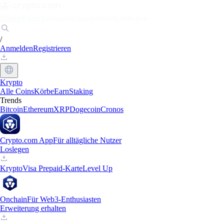
Märkte
Einzelpersonen
Unternehmen
Entdecken
/
Anmelden
Registrieren
Krypto
Alle Coins
Körbe
Earn
Staking
Trends
Bitcoin
Ethereum
XRP
Dogecoin
Cronos
Crypto.com App
Für alltägliche Nutzer
Loslegen
Krypto
Visa Prepaid-Karte
Level Up
Onchain
Für Web3-Enthusiasten
Erweiterung erhalten