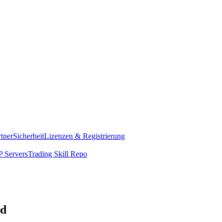
rtner
Sicherheit
Lizenzen & Registrierung
 Servers
Trading Skill Repo
nd