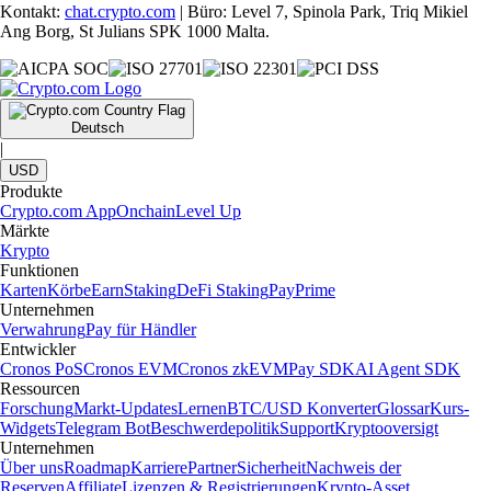
Kontakt:
chat.crypto.com
| Büro: Level 7, Spinola Park, Triq Mikiel
Ang Borg, St Julians SPK 1000 Malta.
Deutsch
|
USD
Produkte
Crypto.com App
Onchain
Level Up
Märkte
Krypto
Funktionen
Karten
Körbe
Earn
Staking
DeFi Staking
Pay
Prime
Unternehmen
Verwahrung
Pay für Händler
Entwickler
Cronos PoS
Cronos EVM
Cronos zkEVM
Pay SDK
AI Agent SDK
Ressourcen
Forschung
Markt-Updates
Lernen
BTC/USD Konverter
Glossar
Kurs-
Widgets
Telegram Bot
Beschwerdepolitik
Support
Kryptooversigt
Unternehmen
Über uns
Roadmap
Karriere
Partner
Sicherheit
Nachweis der
Reserven
Affiliate
Lizenzen & Registrierungen
Krypto-Asset