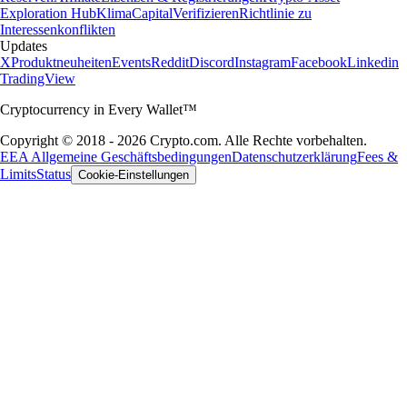
Exploration Hub
Klima
Capital
Verifizieren
Richtlinie zu
Interessenkonflikten
Updates
X
Produktneuheiten
Events
Reddit
Discord
Instagram
Facebook
Linkedin
TradingView
Cryptocurrency in Every Wallet™
Copyright © 2018 - 2026 Crypto.com. Alle Rechte vorbehalten.
EEA Allgemeine Geschäftsbedingungen
Datenschutzerklärung
Fees &
Limits
Status
Cookie-Einstellungen