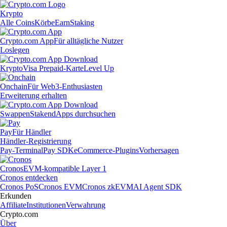
Krypto
Alle Coins
Körbe
Earn
Staking
Crypto.com App
Für alltägliche Nutzer
Loslegen
Krypto
Visa Prepaid-Karte
Level Up
Onchain
Für Web3-Enthusiasten
Erweiterung erhalten
Swappen
Staken
dApps durchsuchen
Pay
Für Händler
Händler-Registrierung
Pay-Terminal
Pay SDK
eCommerce-Plugins
Vorhersagen
Cronos
EVM-kompatible Layer 1
Cronos entdecken
Cronos PoS
Cronos EVM
Cronos zkEVM
AI Agent SDK
Erkunden
Affiliate
Institutionen
Verwahrung
Crypto.com
Über