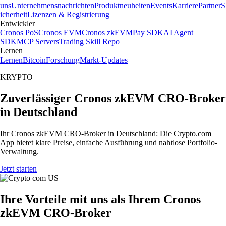
uns
Unternehmensnachrichten
Produktneuheiten
Events
Karriere
Partner
S
icherheit
Lizenzen & Registrierung
Entwickler
Cronos PoS
Cronos EVM
Cronos zkEVM
Pay SDK
AI Agent
SDK
MCP Servers
Trading Skill Repo
Lernen
Lernen
Bitcoin
Forschung
Markt-Updates
KRYPTO
Zuverlässiger Cronos zkEVM CRO-Broker
in Deutschland
Ihr Cronos zkEVM CRO-Broker in Deutschland: Die Crypto.com
App bietet klare Preise, einfache Ausführung und nahtlose Portfolio-
Verwaltung.
Jetzt starten
Ihre Vorteile mit uns als Ihrem Cronos
zkEVM CRO-Broker