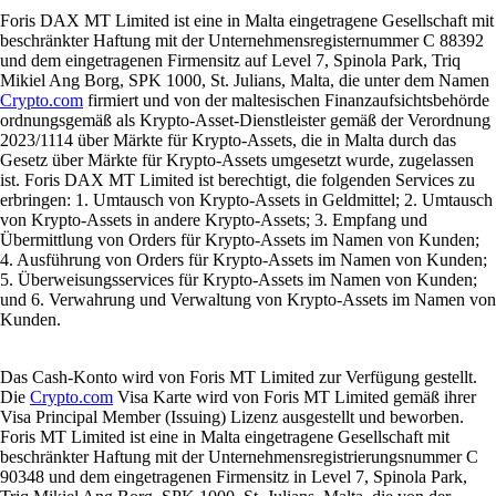
Foris DAX MT Limited ist eine in Malta eingetragene Gesellschaft mit
beschränkter Haftung mit der Unternehmensregisternummer C 88392
und dem eingetragenen Firmensitz auf Level 7, Spinola Park, Triq
Mikiel Ang Borg, SPK 1000, St. Julians, Malta, die unter dem Namen
Crypto.com
firmiert und von der maltesischen Finanzaufsichtsbehörde
ordnungsgemäß als Krypto-Asset-Dienstleister gemäß der Verordnung
2023/1114 über Märkte für Krypto-Assets, die in Malta durch das
Gesetz über Märkte für Krypto-Assets umgesetzt wurde, zugelassen
ist. Foris DAX MT Limited ist berechtigt, die folgenden Services zu
erbringen: 1. Umtausch von Krypto-Assets in Geldmittel; 2. Umtausch
von Krypto-Assets in andere Krypto-Assets; 3. Empfang und
Übermittlung von Orders für Krypto-Assets im Namen von Kunden;
4. Ausführung von Orders für Krypto-Assets im Namen von Kunden;
5. Überweisungsservices für Krypto-Assets im Namen von Kunden;
und 6. Verwahrung und Verwaltung von Krypto-Assets im Namen von
Kunden.
Das Cash-Konto wird von Foris MT Limited zur Verfügung gestellt.
Die
Crypto.com
Visa Karte wird von Foris MT Limited gemäß ihrer
Visa Principal Member (Issuing) Lizenz ausgestellt und beworben.
Foris MT Limited ist eine in Malta eingetragene Gesellschaft mit
beschränkter Haftung mit der Unternehmensregistrierungsnummer C
90348 und dem eingetragenen Firmensitz in Level 7, Spinola Park,