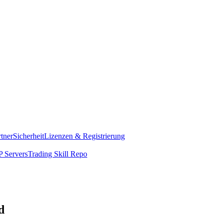
rtner
Sicherheit
Lizenzen & Registrierung
 Servers
Trading Skill Repo
d