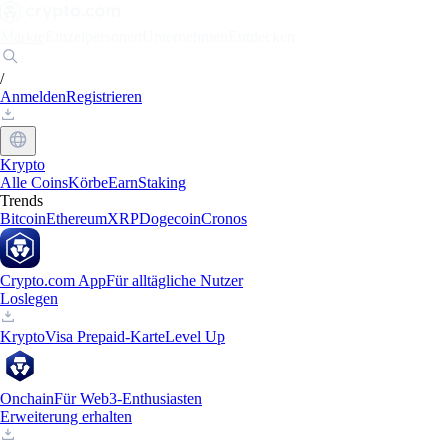
Märkte
Einzelpersonen
Unternehmen
Entdecken
/
Anmelden
Registrieren
Krypto
Alle Coins
Körbe
Earn
Staking
Trends
Bitcoin
Ethereum
XRP
Dogecoin
Cronos
Crypto.com App
Für alltägliche Nutzer
Loslegen
Krypto
Visa Prepaid-Karte
Level Up
Onchain
Für Web3-Enthusiasten
Erweiterung erhalten