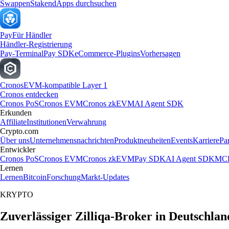
Swappen
Staken
dApps durchsuchen
Pay
Für Händler
Händler-Registrierung
Pay-Terminal
Pay SDK
eCommerce-Plugins
Vorhersagen
Cronos
EVM-kompatible Layer 1
Cronos entdecken
Cronos PoS
Cronos EVM
Cronos zkEVM
AI Agent SDK
Erkunden
Affiliate
Institutionen
Verwahrung
Crypto.com
Über uns
Unternehmensnachrichten
Produktneuheiten
Events
Karriere
Pa
Entwickler
Cronos PoS
Cronos EVM
Cronos zkEVM
Pay SDK
AI Agent SDK
MCP
Lernen
Lernen
Bitcoin
Forschung
Markt-Updates
KRYPTO
Zuverlässiger Zilliqa-Broker in Deutschlan