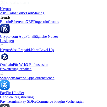
Krypto
Alle Coins
Körbe
Earn
Staking
Trends
Bitcoin
Ethereum
XRP
Dogecoin
Cronos
Crypto.com App
Für alltägliche Nutzer
Loslegen
Krypto
Visa Prepaid-Karte
Level Up
Onchain
Für Web3-Enthusiasten
Erweiterung erhalten
Swappen
Staken
dApps durchsuchen
Pay
Für Händler
Händler-Registrierung
Pay-Terminal
Pay SDK
eCommerce-Plugins
Vorhersagen