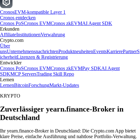
Cronos
EVM-kompatible Layer 1
Cronos entdecken
Cronos PoS
Cronos EVM
Cronos zkEVM
AI Agent SDK
Erkunden
Affiliate
Institutionen
Verwahrung
Crypto.com
Über
uns
Unternehmensnachrichten
Produktneuheiten
Events
Karriere
Partner
S
icherheit
Lizenzen & Registrierung
Entwickler
Cronos PoS
Cronos EVM
Cronos zkEVM
Pay SDK
AI Agent
SDK
MCP Servers
Trading Skill Repo
Lernen
Lernen
Bitcoin
Forschung
Markt-Updates
KRYPTO
Zuverlässiger yearn.finance-Broker in
Deutschland
Ihr yearn.finance-Broker in Deutschland: Die Crypto.com App bietet
klare Preise, einfache Ausführung und nahtlose Portfolio-Verwaltung.