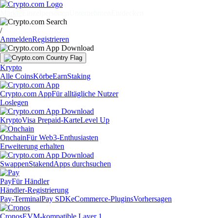
Märkte
Einzelpersonen
Unternehmen
Entdecken
/
Anmelden
Registrieren
Krypto
Alle Coins
Körbe
Earn
Staking
Crypto.com App
Für alltägliche Nutzer
Loslegen
Krypto
Visa Prepaid-Karte
Level Up
Onchain
Für Web3-Enthusiasten
Erweiterung erhalten
Swappen
Staken
dApps durchsuchen
Pay
Für Händler
Händler-Registrierung
Pay-Terminal
Pay SDK
eCommerce-Plugins
Vorhersagen
Cronos
EVM-kompatible Layer 1