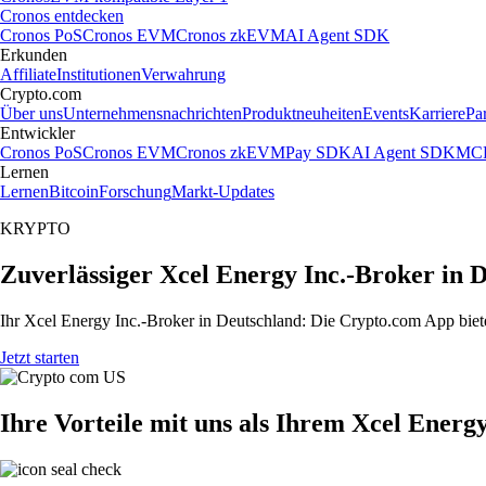
Cronos entdecken
Cronos PoS
Cronos EVM
Cronos zkEVM
AI Agent SDK
Erkunden
Affiliate
Institutionen
Verwahrung
Crypto.com
Über uns
Unternehmensnachrichten
Produktneuheiten
Events
Karriere
Pa
Entwickler
Cronos PoS
Cronos EVM
Cronos zkEVM
Pay SDK
AI Agent SDK
MCP
Lernen
Lernen
Bitcoin
Forschung
Markt-Updates
KRYPTO
Zuverlässiger Xcel Energy Inc.-Broker in 
Ihr Xcel Energy Inc.-Broker in Deutschland: Die Crypto.com App biete
Jetzt starten
Ihre Vorteile mit uns als Ihrem Xcel Energ