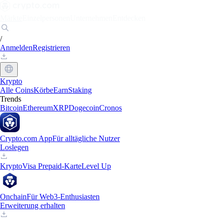
Märkte
Einzelpersonen
Unternehmen
Entdecken
/
Anmelden
Registrieren
Krypto
Alle Coins
Körbe
Earn
Staking
Trends
Bitcoin
Ethereum
XRP
Dogecoin
Cronos
Crypto.com App
Für alltägliche Nutzer
Loslegen
Krypto
Visa Prepaid-Karte
Level Up
Onchain
Für Web3-Enthusiasten
Erweiterung erhalten