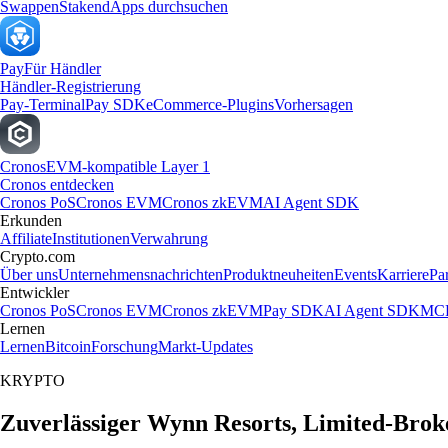
Swappen
Staken
dApps durchsuchen
Pay
Für Händler
Händler-Registrierung
Pay-Terminal
Pay SDK
eCommerce-Plugins
Vorhersagen
Cronos
EVM-kompatible Layer 1
Cronos entdecken
Cronos PoS
Cronos EVM
Cronos zkEVM
AI Agent SDK
Erkunden
Affiliate
Institutionen
Verwahrung
Crypto.com
Über uns
Unternehmensnachrichten
Produktneuheiten
Events
Karriere
Pa
Entwickler
Cronos PoS
Cronos EVM
Cronos zkEVM
Pay SDK
AI Agent SDK
MCP
Lernen
Lernen
Bitcoin
Forschung
Markt-Updates
KRYPTO
Zuverlässiger Wynn Resorts, Limited-Brok