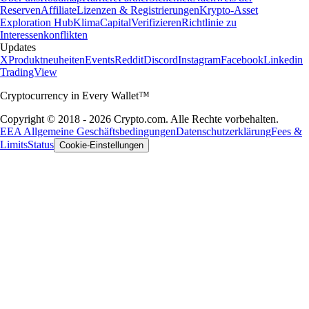
Reserven
Affiliate
Lizenzen & Registrierungen
Krypto-Asset
Exploration Hub
Klima
Capital
Verifizieren
Richtlinie zu
Interessenkonflikten
Updates
X
Produktneuheiten
Events
Reddit
Discord
Instagram
Facebook
Linkedin
TradingView
Cryptocurrency in Every Wallet™
Copyright © 2018 - 2026 Crypto.com. Alle Rechte vorbehalten.
EEA Allgemeine Geschäftsbedingungen
Datenschutzerklärung
Fees &
Limits
Status
Cookie-Einstellungen