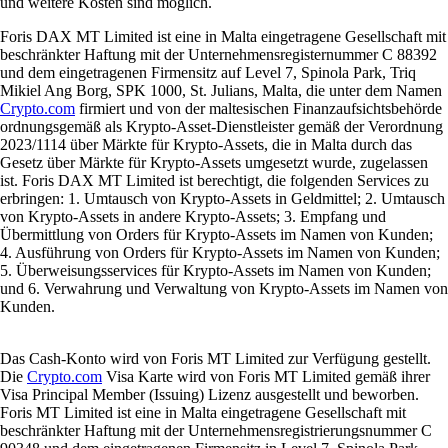
und weitere Kosten sind möglich.
Foris DAX MT Limited ist eine in Malta eingetragene Gesellschaft mit
beschränkter Haftung mit der Unternehmensregisternummer C 88392
und dem eingetragenen Firmensitz auf Level 7, Spinola Park, Triq
Mikiel Ang Borg, SPK 1000, St. Julians, Malta, die unter dem Namen
Crypto.com
firmiert und von der maltesischen Finanzaufsichtsbehörde
ordnungsgemäß als Krypto-Asset-Dienstleister gemäß der Verordnung
2023/1114 über Märkte für Krypto-Assets, die in Malta durch das
Gesetz über Märkte für Krypto-Assets umgesetzt wurde, zugelassen
ist. Foris DAX MT Limited ist berechtigt, die folgenden Services zu
erbringen: 1. Umtausch von Krypto-Assets in Geldmittel; 2. Umtausch
von Krypto-Assets in andere Krypto-Assets; 3. Empfang und
Übermittlung von Orders für Krypto-Assets im Namen von Kunden;
4. Ausführung von Orders für Krypto-Assets im Namen von Kunden;
5. Überweisungsservices für Krypto-Assets im Namen von Kunden;
und 6. Verwahrung und Verwaltung von Krypto-Assets im Namen von
Kunden.
Das Cash-Konto wird von Foris MT Limited zur Verfügung gestellt.
Die
Crypto.com
Visa Karte wird von Foris MT Limited gemäß ihrer
Visa Principal Member (Issuing) Lizenz ausgestellt und beworben.
Foris MT Limited ist eine in Malta eingetragene Gesellschaft mit
beschränkter Haftung mit der Unternehmensregistrierungsnummer C