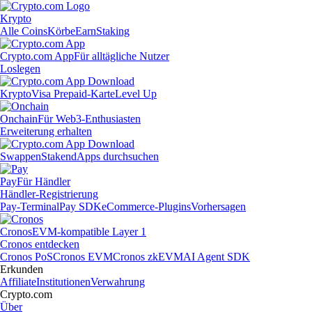
Krypto
Alle Coins
Körbe
Earn
Staking
Crypto.com App
Für alltägliche Nutzer
Loslegen
Krypto
Visa Prepaid-Karte
Level Up
Onchain
Für Web3-Enthusiasten
Erweiterung erhalten
Swappen
Staken
dApps durchsuchen
Pay
Für Händler
Händler-Registrierung
Pay-Terminal
Pay SDK
eCommerce-Plugins
Vorhersagen
Cronos
EVM-kompatible Layer 1
Cronos entdecken
Cronos PoS
Cronos EVM
Cronos zkEVM
AI Agent SDK
Erkunden
Affiliate
Institutionen
Verwahrung
Crypto.com
Über