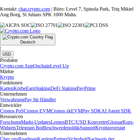
Kontakt:
chat.crypto.com
| Büro: Level 7, Spinola Park, Triq Mikiel
Ang Borg, St Julians SPK 1000 Malta.
Deutsch
|
USD
Produkte
Crypto.com App
Onchain
Level Up
Märkte
Krypto
Funktionen
Karten
Körbe
Earn
Staking
DeFi Staking
Pay
Prime
Unternehmen
Verwahrung
Pay für Händler
Entwickler
Cronos PoS
Cronos EVM
Cronos zkEVM
Pay SDK
AI Agent SDK
Ressourcen
Forschung
Markt-Updates
Lernen
BTC/USD Konverter
Glossar
Kurs-
Widgets
Telegram Bot
Beschwerdepolitik
Support
Kryptooversigt
Unternehmen
Über uns
Roadmap
Karriere
Partner
Sicherheit
Nachweis der