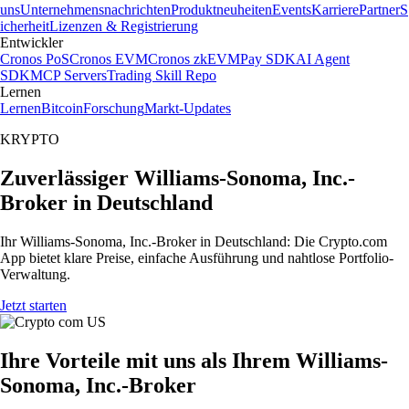
uns
Unternehmensnachrichten
Produktneuheiten
Events
Karriere
Partner
S
icherheit
Lizenzen & Registrierung
Entwickler
Cronos PoS
Cronos EVM
Cronos zkEVM
Pay SDK
AI Agent
SDK
MCP Servers
Trading Skill Repo
Lernen
Lernen
Bitcoin
Forschung
Markt-Updates
KRYPTO
Zuverlässiger Williams-Sonoma, Inc.-
Broker in Deutschland
Ihr Williams-Sonoma, Inc.-Broker in Deutschland: Die Crypto.com
App bietet klare Preise, einfache Ausführung und nahtlose Portfolio-
Verwaltung.
Jetzt starten
Ihre Vorteile mit uns als Ihrem Williams-
Sonoma, Inc.-Broker