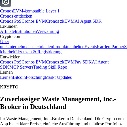
Cronos
EVM-kompatible Layer 1
Cronos entdecken
Cronos PoS
Cronos EVM
Cronos zkEVM
AI Agent SDK
Erkunden
Affiliate
Institutionen
Verwahrung
Crypto.com
Über
uns
Unternehmensnachrichten
Produktneuheiten
Events
Karriere
Partner
S
icherheit
Lizenzen & Registrierung
Entwickler
Cronos PoS
Cronos EVM
Cronos zkEVM
Pay SDK
AI Agent
SDK
MCP Servers
Trading Skill Repo
Lernen
Lernen
Bitcoin
Forschung
Markt-Updates
KRYPTO
Zuverlässiger Waste Management, Inc.-
Broker in Deutschland
Ihr Waste Management, Inc.-Broker in Deutschland: Die Crypto.com
App bietet klare Preise, einfache Ausführung und nahtlose Portfolio-