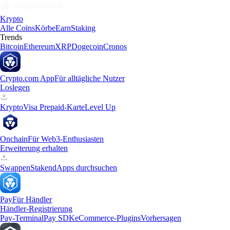
Krypto
Alle Coins
Körbe
Earn
Staking
Trends
Bitcoin
Ethereum
XRP
Dogecoin
Cronos
Crypto.com App
Für alltägliche Nutzer
Loslegen
Krypto
Visa Prepaid-Karte
Level Up
Onchain
Für Web3-Enthusiasten
Erweiterung erhalten
Swappen
Staken
dApps durchsuchen
Pay
Für Händler
Händler-Registrierung
Pay-Terminal
Pay SDK
eCommerce-Plugins
Vorhersagen