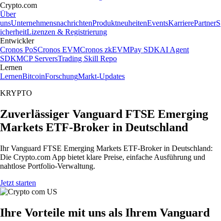
Crypto.com
Über
uns
Unternehmensnachrichten
Produktneuheiten
Events
Karriere
Partner
S
icherheit
Lizenzen & Registrierung
Entwickler
Cronos PoS
Cronos EVM
Cronos zkEVM
Pay SDK
AI Agent
SDK
MCP Servers
Trading Skill Repo
Lernen
Lernen
Bitcoin
Forschung
Markt-Updates
KRYPTO
Zuverlässiger Vanguard FTSE Emerging
Markets ETF-Broker in Deutschland
Ihr Vanguard FTSE Emerging Markets ETF-Broker in Deutschland:
Die Crypto.com App bietet klare Preise, einfache Ausführung und
nahtlose Portfolio-Verwaltung.
Jetzt starten
Ihre Vorteile mit uns als Ihrem Vanguard