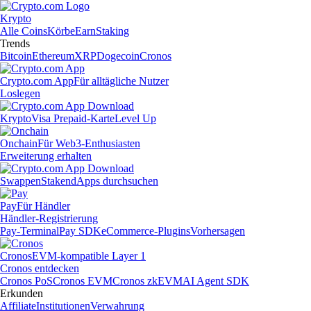
Krypto
Alle Coins
Körbe
Earn
Staking
Trends
Bitcoin
Ethereum
XRP
Dogecoin
Cronos
Crypto.com App
Für alltägliche Nutzer
Loslegen
Krypto
Visa Prepaid-Karte
Level Up
Onchain
Für Web3-Enthusiasten
Erweiterung erhalten
Swappen
Staken
dApps durchsuchen
Pay
Für Händler
Händler-Registrierung
Pay-Terminal
Pay SDK
eCommerce-Plugins
Vorhersagen
Cronos
EVM-kompatible Layer 1
Cronos entdecken
Cronos PoS
Cronos EVM
Cronos zkEVM
AI Agent SDK
Erkunden
Affiliate
Institutionen
Verwahrung