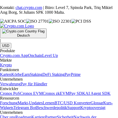
Kontakt:
chat.crypto.com
| Büro: Level 7, Spinola Park, Triq Mikiel
Ang Borg, St Julians SPK 1000 Malta.
Deutsch
|
USD
Produkte
Crypto.com App
Onchain
Level Up
Märkte
Krypto
Funktionen
Karten
Körbe
Earn
Staking
DeFi Staking
Pay
Prime
Unternehmen
Verwahrung
Pay für Händler
Entwickler
Cronos PoS
Cronos EVM
Cronos zkEVM
Pay SDK
AI Agent SDK
Ressourcen
Forschung
Markt-Updates
Lernen
BTC/USD Konverter
Glossar
Kurs-
Widgets
Telegram Bot
Beschwerdepolitik
Support
Kryptooversigt
Unternehmen
Über uns
Roadmap
Karriere
Partner
Sicherheit
Nachweis der