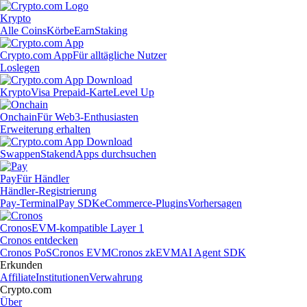
Krypto
Alle Coins
Körbe
Earn
Staking
Crypto.com App
Für alltägliche Nutzer
Loslegen
Krypto
Visa Prepaid-Karte
Level Up
Onchain
Für Web3-Enthusiasten
Erweiterung erhalten
Swappen
Staken
dApps durchsuchen
Pay
Für Händler
Händler-Registrierung
Pay-Terminal
Pay SDK
eCommerce-Plugins
Vorhersagen
Cronos
EVM-kompatible Layer 1
Cronos entdecken
Cronos PoS
Cronos EVM
Cronos zkEVM
AI Agent SDK
Erkunden
Affiliate
Institutionen
Verwahrung
Crypto.com
Über