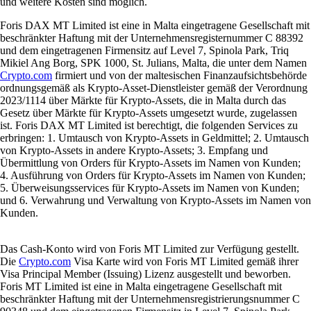
und weitere Kosten sind möglich.
Foris DAX MT Limited ist eine in Malta eingetragene Gesellschaft mit
beschränkter Haftung mit der Unternehmensregisternummer C 88392
und dem eingetragenen Firmensitz auf Level 7, Spinola Park, Triq
Mikiel Ang Borg, SPK 1000, St. Julians, Malta, die unter dem Namen
Crypto.com
firmiert und von der maltesischen Finanzaufsichtsbehörde
ordnungsgemäß als Krypto-Asset-Dienstleister gemäß der Verordnung
2023/1114 über Märkte für Krypto-Assets, die in Malta durch das
Gesetz über Märkte für Krypto-Assets umgesetzt wurde, zugelassen
ist. Foris DAX MT Limited ist berechtigt, die folgenden Services zu
erbringen: 1. Umtausch von Krypto-Assets in Geldmittel; 2. Umtausch
von Krypto-Assets in andere Krypto-Assets; 3. Empfang und
Übermittlung von Orders für Krypto-Assets im Namen von Kunden;
4. Ausführung von Orders für Krypto-Assets im Namen von Kunden;
5. Überweisungsservices für Krypto-Assets im Namen von Kunden;
und 6. Verwahrung und Verwaltung von Krypto-Assets im Namen von
Kunden.
Das Cash-Konto wird von Foris MT Limited zur Verfügung gestellt.
Die
Crypto.com
Visa Karte wird von Foris MT Limited gemäß ihrer
Visa Principal Member (Issuing) Lizenz ausgestellt und beworben.
Foris MT Limited ist eine in Malta eingetragene Gesellschaft mit
beschränkter Haftung mit der Unternehmensregistrierungsnummer C