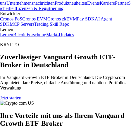
uns
Unternehmensnachrichten
Produktneuheiten
Events
Karriere
Partner
S
icherheit
Lizenzen & Registrierung
Entwickler
Cronos PoS
Cronos EVM
Cronos zkEVM
Pay SDK
AI Agent
SDK
MCP Servers
Trading Skill Repo
Lernen
Lernen
Bitcoin
Forschung
Markt-Updates
KRYPTO
Zuverlässiger Vanguard Growth ETF-
Broker in Deutschland
Ihr Vanguard Growth ETF-Broker in Deutschland: Die Crypto.com
App bietet klare Preise, einfache Ausführung und nahtlose Portfolio-
Verwaltung.
Jetzt starten
Ihre Vorteile mit uns als Ihrem Vanguard
Growth ETF-Broker