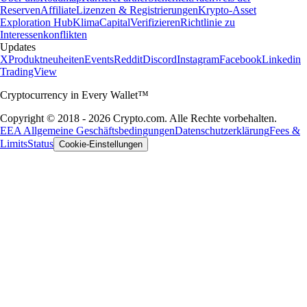
Reserven
Affiliate
Lizenzen & Registrierungen
Krypto-Asset
Exploration Hub
Klima
Capital
Verifizieren
Richtlinie zu
Interessenkonflikten
Updates
X
Produktneuheiten
Events
Reddit
Discord
Instagram
Facebook
Linkedin
TradingView
Cryptocurrency in Every Wallet™
Copyright © 2018 - 2026 Crypto.com. Alle Rechte vorbehalten.
EEA Allgemeine Geschäftsbedingungen
Datenschutzerklärung
Fees &
Limits
Status
Cookie-Einstellungen