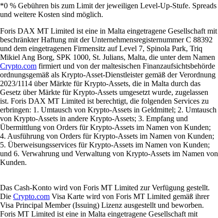
*0 % Gebühren bis zum Limit der jeweiligen Level-Up-Stufe. Spreads
und weitere Kosten sind möglich.
Foris DAX MT Limited ist eine in Malta eingetragene Gesellschaft mit
beschränkter Haftung mit der Unternehmensregisternummer C 88392
und dem eingetragenen Firmensitz auf Level 7, Spinola Park, Triq
Mikiel Ang Borg, SPK 1000, St. Julians, Malta, die unter dem Namen
Crypto.com
firmiert und von der maltesischen Finanzaufsichtsbehörde
ordnungsgemäß als Krypto-Asset-Dienstleister gemäß der Verordnung
2023/1114 über Märkte für Krypto-Assets, die in Malta durch das
Gesetz über Märkte für Krypto-Assets umgesetzt wurde, zugelassen
ist. Foris DAX MT Limited ist berechtigt, die folgenden Services zu
erbringen: 1. Umtausch von Krypto-Assets in Geldmittel; 2. Umtausch
von Krypto-Assets in andere Krypto-Assets; 3. Empfang und
Übermittlung von Orders für Krypto-Assets im Namen von Kunden;
4. Ausführung von Orders für Krypto-Assets im Namen von Kunden;
5. Überweisungsservices für Krypto-Assets im Namen von Kunden;
und 6. Verwahrung und Verwaltung von Krypto-Assets im Namen von
Kunden.
Das Cash-Konto wird von Foris MT Limited zur Verfügung gestellt.
Die
Crypto.com
Visa Karte wird von Foris MT Limited gemäß ihrer
Visa Principal Member (Issuing) Lizenz ausgestellt und beworben.
Foris MT Limited ist eine in Malta eingetragene Gesellschaft mit