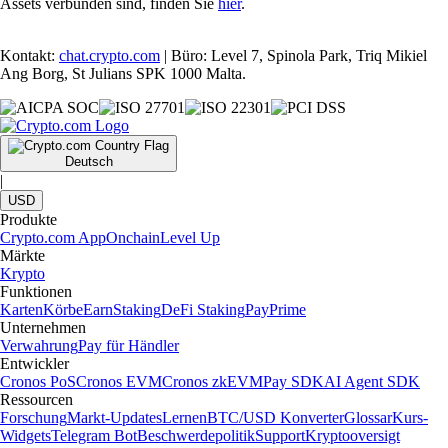
Assets verbunden sind, finden Sie
hier
.
Kontakt:
chat.crypto.com
| Büro: Level 7, Spinola Park, Triq Mikiel
Ang Borg, St Julians SPK 1000 Malta.
Deutsch
|
USD
Produkte
Crypto.com App
Onchain
Level Up
Märkte
Krypto
Funktionen
Karten
Körbe
Earn
Staking
DeFi Staking
Pay
Prime
Unternehmen
Verwahrung
Pay für Händler
Entwickler
Cronos PoS
Cronos EVM
Cronos zkEVM
Pay SDK
AI Agent SDK
Ressourcen
Forschung
Markt-Updates
Lernen
BTC/USD Konverter
Glossar
Kurs-
Widgets
Telegram Bot
Beschwerdepolitik
Support
Kryptooversigt