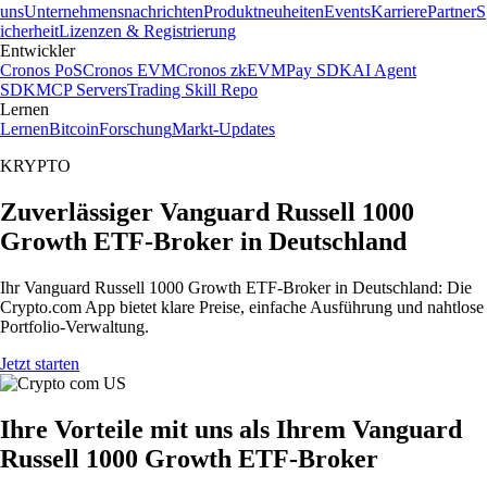
uns
Unternehmensnachrichten
Produktneuheiten
Events
Karriere
Partner
S
icherheit
Lizenzen & Registrierung
Entwickler
Cronos PoS
Cronos EVM
Cronos zkEVM
Pay SDK
AI Agent
SDK
MCP Servers
Trading Skill Repo
Lernen
Lernen
Bitcoin
Forschung
Markt-Updates
KRYPTO
Zuverlässiger Vanguard Russell 1000
Growth ETF-Broker in Deutschland
Ihr Vanguard Russell 1000 Growth ETF-Broker in Deutschland: Die
Crypto.com App bietet klare Preise, einfache Ausführung und nahtlose
Portfolio-Verwaltung.
Jetzt starten
Ihre Vorteile mit uns als Ihrem Vanguard
Russell 1000 Growth ETF-Broker