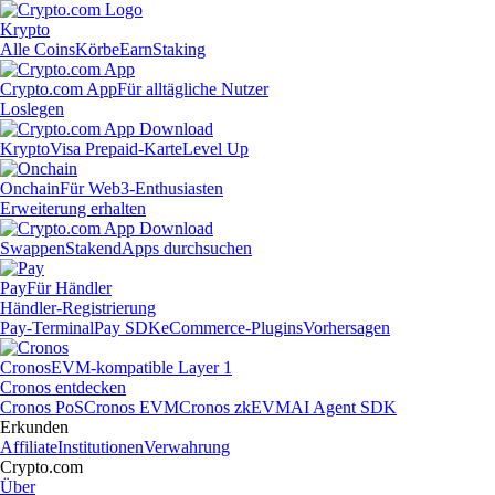
Krypto
Alle Coins
Körbe
Earn
Staking
Crypto.com App
Für alltägliche Nutzer
Loslegen
Krypto
Visa Prepaid-Karte
Level Up
Onchain
Für Web3-Enthusiasten
Erweiterung erhalten
Swappen
Staken
dApps durchsuchen
Pay
Für Händler
Händler-Registrierung
Pay-Terminal
Pay SDK
eCommerce-Plugins
Vorhersagen
Cronos
EVM-kompatible Layer 1
Cronos entdecken
Cronos PoS
Cronos EVM
Cronos zkEVM
AI Agent SDK
Erkunden
Affiliate
Institutionen
Verwahrung
Crypto.com
Über