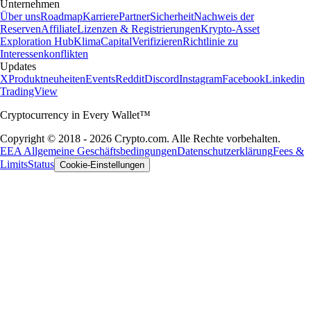
Unternehmen
Über uns
Roadmap
Karriere
Partner
Sicherheit
Nachweis der
Reserven
Affiliate
Lizenzen & Registrierungen
Krypto-Asset
Exploration Hub
Klima
Capital
Verifizieren
Richtlinie zu
Interessenkonflikten
Updates
X
Produktneuheiten
Events
Reddit
Discord
Instagram
Facebook
Linkedin
TradingView
Cryptocurrency in Every Wallet™
Copyright © 2018 - 2026 Crypto.com. Alle Rechte vorbehalten.
EEA Allgemeine Geschäftsbedingungen
Datenschutzerklärung
Fees &
Limits
Status
Cookie-Einstellungen