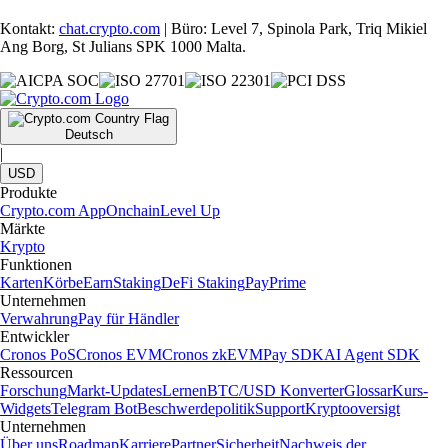
Kontakt:
chat.crypto.com
| Büro: Level 7, Spinola Park, Triq Mikiel
Ang Borg, St Julians SPK 1000 Malta.
Deutsch
|
USD
Produkte
Crypto.com App
Onchain
Level Up
Märkte
Krypto
Funktionen
Karten
Körbe
Earn
Staking
DeFi Staking
Pay
Prime
Unternehmen
Verwahrung
Pay für Händler
Entwickler
Cronos PoS
Cronos EVM
Cronos zkEVM
Pay SDK
AI Agent SDK
Ressourcen
Forschung
Markt-Updates
Lernen
BTC/USD Konverter
Glossar
Kurs-
Widgets
Telegram Bot
Beschwerdepolitik
Support
Kryptooversigt
Unternehmen
Über uns
Roadmap
Karriere
Partner
Sicherheit
Nachweis der