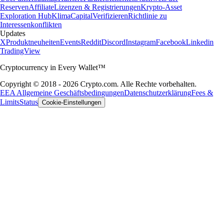
Reserven
Affiliate
Lizenzen & Registrierungen
Krypto-Asset
Exploration Hub
Klima
Capital
Verifizieren
Richtlinie zu
Interessenkonflikten
Updates
X
Produktneuheiten
Events
Reddit
Discord
Instagram
Facebook
Linkedin
TradingView
Cryptocurrency in Every Wallet™
Copyright © 2018 - 2026 Crypto.com. Alle Rechte vorbehalten.
EEA Allgemeine Geschäftsbedingungen
Datenschutzerklärung
Fees &
Limits
Status
Cookie-Einstellungen