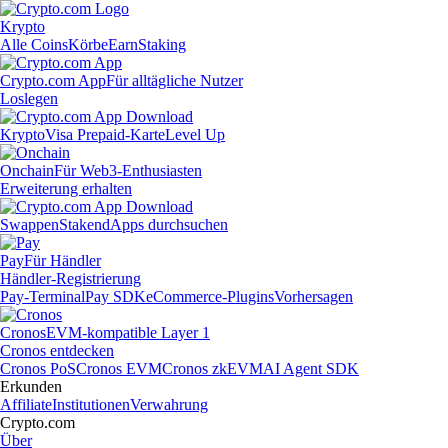
Krypto
Alle Coins
Körbe
Earn
Staking
Crypto.com App
Für alltägliche Nutzer
Loslegen
Krypto
Visa Prepaid-Karte
Level Up
Onchain
Für Web3-Enthusiasten
Erweiterung erhalten
Swappen
Staken
dApps durchsuchen
Pay
Für Händler
Händler-Registrierung
Pay-Terminal
Pay SDK
eCommerce-Plugins
Vorhersagen
Cronos
EVM-kompatible Layer 1
Cronos entdecken
Cronos PoS
Cronos EVM
Cronos zkEVM
AI Agent SDK
Erkunden
Affiliate
Institutionen
Verwahrung
Crypto.com
Über