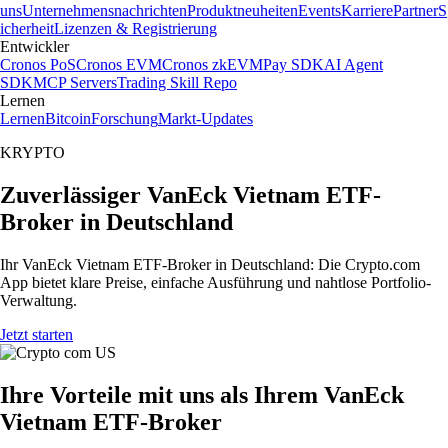
uns
Unternehmensnachrichten
Produktneuheiten
Events
Karriere
Partner
S
icherheit
Lizenzen & Registrierung
Entwickler
Cronos PoS
Cronos EVM
Cronos zkEVM
Pay SDK
AI Agent
SDK
MCP Servers
Trading Skill Repo
Lernen
Lernen
Bitcoin
Forschung
Markt-Updates
KRYPTO
Zuverlässiger VanEck Vietnam ETF-
Broker in Deutschland
Ihr VanEck Vietnam ETF-Broker in Deutschland: Die Crypto.com
App bietet klare Preise, einfache Ausführung und nahtlose Portfolio-
Verwaltung.
Jetzt starten
Ihre Vorteile mit uns als Ihrem VanEck
Vietnam ETF-Broker