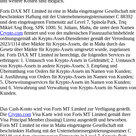
und weitere Kosten sind möglich.
Foris DAX MT Limited ist eine in Malta eingetragene Gesellschaft mit
beschränkter Haftung mit der Unternehmensregisternummer C 88392
und dem eingetragenen Firmensitz auf Level 7, Spinola Park, Triq
Mikiel Ang Borg, SPK 1000, St. Julians, Malta, die unter dem Namen
Crypto.com
firmiert und von der maltesischen Finanzaufsichtsbehörde
ordnungsgemäß als Krypto-Asset-Dienstleister gemäß der Verordnung
2023/1114 über Märkte für Krypto-Assets, die in Malta durch das
Gesetz über Märkte für Krypto-Assets umgesetzt wurde, zugelassen
ist. Foris DAX MT Limited ist berechtigt, die folgenden Services zu
erbringen: 1. Umtausch von Krypto-Assets in Geldmittel; 2. Umtausch
von Krypto-Assets in andere Krypto-Assets; 3. Empfang und
Übermittlung von Orders für Krypto-Assets im Namen von Kunden;
4. Ausführung von Orders für Krypto-Assets im Namen von Kunden;
5. Überweisungsservices für Krypto-Assets im Namen von Kunden;
und 6. Verwahrung und Verwaltung von Krypto-Assets im Namen von
Kunden.
Das Cash-Konto wird von Foris MT Limited zur Verfügung gestellt.
Die
Crypto.com
Visa Karte wird von Foris MT Limited gemäß ihrer
Visa Principal Member (Issuing) Lizenz ausgestellt und beworben.
Foris MT Limited ist eine in Malta eingetragene Gesellschaft mit
beschränkter Haftung mit der Unternehmensregistrierungsnummer C