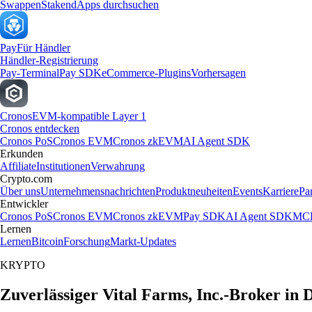
Swappen
Staken
dApps durchsuchen
Pay
Für Händler
Händler-Registrierung
Pay-Terminal
Pay SDK
eCommerce-Plugins
Vorhersagen
Cronos
EVM-kompatible Layer 1
Cronos entdecken
Cronos PoS
Cronos EVM
Cronos zkEVM
AI Agent SDK
Erkunden
Affiliate
Institutionen
Verwahrung
Crypto.com
Über uns
Unternehmensnachrichten
Produktneuheiten
Events
Karriere
Pa
Entwickler
Cronos PoS
Cronos EVM
Cronos zkEVM
Pay SDK
AI Agent SDK
MCP
Lernen
Lernen
Bitcoin
Forschung
Markt-Updates
KRYPTO
Zuverlässiger Vital Farms, Inc.-Broker in 