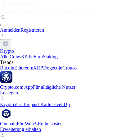
Märkte
Einzelpersonen
Unternehmen
Entdecken
/
Anmelden
Registrieren
Krypto
Alle Coins
Körbe
Earn
Staking
Trends
Bitcoin
Ethereum
XRP
Dogecoin
Cronos
Crypto.com App
Für alltägliche Nutzer
Loslegen
Krypto
Visa Prepaid-Karte
Level Up
Onchain
Für Web3-Enthusiasten
Erweiterung erhalten