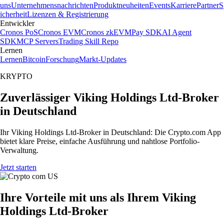
uns
Unternehmensnachrichten
Produktneuheiten
Events
Karriere
Partner
S
icherheit
Lizenzen & Registrierung
Entwickler
Cronos PoS
Cronos EVM
Cronos zkEVM
Pay SDK
AI Agent
SDK
MCP Servers
Trading Skill Repo
Lernen
Lernen
Bitcoin
Forschung
Markt-Updates
KRYPTO
Zuverlässiger Viking Holdings Ltd-Broker
in Deutschland
Ihr Viking Holdings Ltd-Broker in Deutschland: Die Crypto.com App
bietet klare Preise, einfache Ausführung und nahtlose Portfolio-
Verwaltung.
Jetzt starten
Ihre Vorteile mit uns als Ihrem Viking
Holdings Ltd-Broker