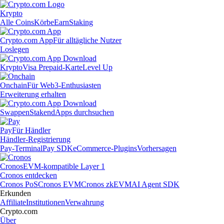
Krypto
Alle Coins
Körbe
Earn
Staking
Crypto.com App
Für alltägliche Nutzer
Loslegen
Krypto
Visa Prepaid-Karte
Level Up
Onchain
Für Web3-Enthusiasten
Erweiterung erhalten
Swappen
Staken
dApps durchsuchen
Pay
Für Händler
Händler-Registrierung
Pay-Terminal
Pay SDK
eCommerce-Plugins
Vorhersagen
Cronos
EVM-kompatible Layer 1
Cronos entdecken
Cronos PoS
Cronos EVM
Cronos zkEVM
AI Agent SDK
Erkunden
Affiliate
Institutionen
Verwahrung
Crypto.com
Über