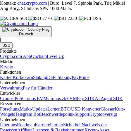
Kontakt:
chat.crypto.com
| Büro: Level 7, Spinola Park, Triq Mikiel
Ang Borg, St Julians SPK 1000 Malta.
Deutsch
|
USD
Produkte
Crypto.com App
Onchain
Level Up
Märkte
Krypto
Funktionen
Karten
Körbe
Earn
Staking
DeFi Staking
Pay
Prime
Unternehmen
Verwahrung
Pay für Händler
Entwickler
Cronos PoS
Cronos EVM
Cronos zkEVM
Pay SDK
AI Agent SDK
Ressourcen
Forschung
Markt-Updates
Lernen
BTC/USD Konverter
Glossar
Kurs-
Widgets
Telegram Bot
Beschwerdepolitik
Support
Kryptooversigt
Unternehmen
Über uns
Roadmap
Karriere
Partner
Sicherheit
Nachweis der
Reserven
Affiliate
Lizenzen & Registrierungen
Krypto-Asset