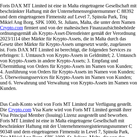
Foris DAX MT Limited ist eine in Malta eingetragene Gesellschaft mit
beschränkter Haftung mit der Unternehmensregisternummer C 88392
und dem eingetragenen Firmensitz auf Level 7, Spinola Park, Triq
Mikiel Ang Borg, SPK 1000, St. Julians, Malta, die unter dem Namen
Crypto.com
firmiert und von der maltesischen Finanzaufsichtsbehörde
ordnungsgemäß als Krypto-Asset-Dienstleister gemäß der Verordnung
2023/1114 über Märkte für Krypto-Assets, die in Malta durch das
Gesetz über Märkte für Krypto-Assets umgesetzt wurde, zugelassen
ist. Foris DAX MT Limited ist berechtigt, die folgenden Services zu
erbringen: 1. Umtausch von Krypto-Assets in Geldmittel; 2. Umtausch
von Krypto-Assets in andere Krypto-Assets; 3. Empfang und
Übermittlung von Orders für Krypto-Assets im Namen von Kunden;
4. Ausführung von Orders für Krypto-Assets im Namen von Kunden;
5. Überweisungsservices für Krypto-Assets im Namen von Kunden;
und 6. Verwahrung und Verwaltung von Krypto-Assets im Namen von
Kunden.
Das Cash-Konto wird von Foris MT Limited zur Verfügung gestellt.
Die
Crypto.com
Visa Karte wird von Foris MT Limited gemäß ihrer
Visa Principal Member (Issuing) Lizenz ausgestellt und beworben.
Foris MT Limited ist eine in Malta eingetragene Gesellschaft mit
beschränkter Haftung mit der Unternehmensregistrierungsnummer C
90348 und dem eingetragenen Firmensitz in Level 7, Spinola Park,