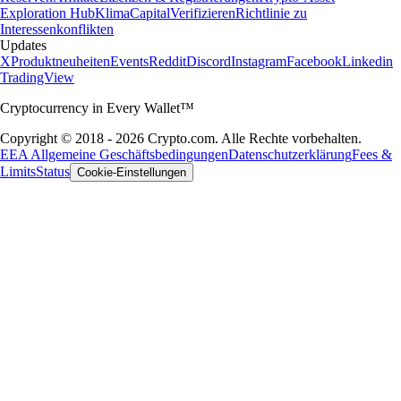
Exploration Hub
Klima
Capital
Verifizieren
Richtlinie zu
Interessenkonflikten
Updates
X
Produktneuheiten
Events
Reddit
Discord
Instagram
Facebook
Linkedin
TradingView
Cryptocurrency in Every Wallet™
Copyright © 2018 - 2026 Crypto.com. Alle Rechte vorbehalten.
EEA Allgemeine Geschäftsbedingungen
Datenschutzerklärung
Fees &
Limits
Status
Cookie-Einstellungen