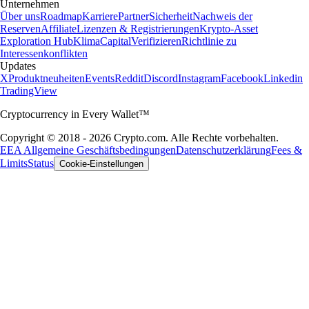
Unternehmen
Über uns
Roadmap
Karriere
Partner
Sicherheit
Nachweis der
Reserven
Affiliate
Lizenzen & Registrierungen
Krypto-Asset
Exploration Hub
Klima
Capital
Verifizieren
Richtlinie zu
Interessenkonflikten
Updates
X
Produktneuheiten
Events
Reddit
Discord
Instagram
Facebook
Linkedin
TradingView
Cryptocurrency in Every Wallet™
Copyright © 2018 - 2026 Crypto.com. Alle Rechte vorbehalten.
EEA Allgemeine Geschäftsbedingungen
Datenschutzerklärung
Fees &
Limits
Status
Cookie-Einstellungen