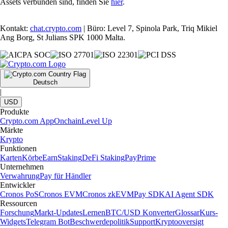
Assets verbunden sind, finden Sie
hier
.
Kontakt:
chat.crypto.com
| Büro: Level 7, Spinola Park, Triq Mikiel
Ang Borg, St Julians SPK 1000 Malta.
Deutsch
|
USD
Produkte
Crypto.com App
Onchain
Level Up
Märkte
Krypto
Funktionen
Karten
Körbe
Earn
Staking
DeFi Staking
Pay
Prime
Unternehmen
Verwahrung
Pay für Händler
Entwickler
Cronos PoS
Cronos EVM
Cronos zkEVM
Pay SDK
AI Agent SDK
Ressourcen
Forschung
Markt-Updates
Lernen
BTC/USD Konverter
Glossar
Kurs-
Widgets
Telegram Bot
Beschwerdepolitik
Support
Kryptooversigt