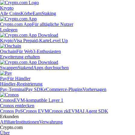
Krypto
Alle Coins
Körbe
Earn
Staking
Crypto.com App
Für alltägliche Nutzer
Loslegen
Krypto
Visa Prepaid-Karte
Level Up
Onchain
Für Web3-Enthusiasten
Erweiterung erhalten
Swappen
Staken
dApps durchsuchen
Pay
Für Händler
Händler-Registrierung
Pay-Terminal
Pay SDK
eCommerce-Plugins
Vorhersagen
Cronos
EVM-kompatible Layer 1
Cronos entdecken
Cronos PoS
Cronos EVM
Cronos zkEVM
AI Agent SDK
Erkunden
Affiliate
Institutionen
Verwahrung
Crypto.com
Über