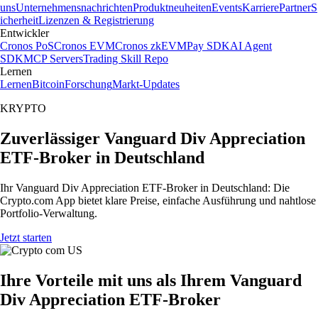
uns
Unternehmensnachrichten
Produktneuheiten
Events
Karriere
Partner
S
icherheit
Lizenzen & Registrierung
Entwickler
Cronos PoS
Cronos EVM
Cronos zkEVM
Pay SDK
AI Agent
SDK
MCP Servers
Trading Skill Repo
Lernen
Lernen
Bitcoin
Forschung
Markt-Updates
KRYPTO
Zuverlässiger Vanguard Div Appreciation
ETF-Broker in Deutschland
Ihr Vanguard Div Appreciation ETF-Broker in Deutschland: Die
Crypto.com App bietet klare Preise, einfache Ausführung und nahtlose
Portfolio-Verwaltung.
Jetzt starten
Ihre Vorteile mit uns als Ihrem Vanguard
Div Appreciation ETF-Broker