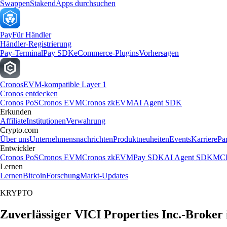
Swappen
Staken
dApps durchsuchen
Pay
Für Händler
Händler-Registrierung
Pay-Terminal
Pay SDK
eCommerce-Plugins
Vorhersagen
Cronos
EVM-kompatible Layer 1
Cronos entdecken
Cronos PoS
Cronos EVM
Cronos zkEVM
AI Agent SDK
Erkunden
Affiliate
Institutionen
Verwahrung
Crypto.com
Über uns
Unternehmensnachrichten
Produktneuheiten
Events
Karriere
Pa
Entwickler
Cronos PoS
Cronos EVM
Cronos zkEVM
Pay SDK
AI Agent SDK
MCP
Lernen
Lernen
Bitcoin
Forschung
Markt-Updates
KRYPTO
Zuverlässiger VICI Properties Inc.-Broker