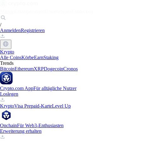
Märkte
Einzelpersonen
Unternehmen
Entdecken
/
Anmelden
Registrieren
Krypto
Alle Coins
Körbe
Earn
Staking
Trends
Bitcoin
Ethereum
XRP
Dogecoin
Cronos
Crypto.com App
Für alltägliche Nutzer
Loslegen
Krypto
Visa Prepaid-Karte
Level Up
Onchain
Für Web3-Enthusiasten
Erweiterung erhalten