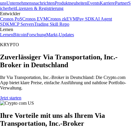
uns
Unternehmensnachrichten
Produktneuheiten
Events
Karriere
Partner
S
icherheit
Lizenzen & Registrierung
Entwickler
Cronos PoS
Cronos EVM
Cronos zkEVM
Pay SDK
AI Agent
SDK
MCP Servers
Trading Skill Repo
Lernen
Lernen
Bitcoin
Forschung
Markt-Updates
KRYPTO
Zuverlässiger Via Transportation, Inc.-
Broker in Deutschland
Ihr Via Transportation, Inc.-Broker in Deutschland: Die Crypto.com
App bietet klare Preise, einfache Ausführung und nahtlose Portfolio-
Verwaltung.
Jetzt starten
Ihre Vorteile mit uns als Ihrem Via
Transportation, Inc.-Broker