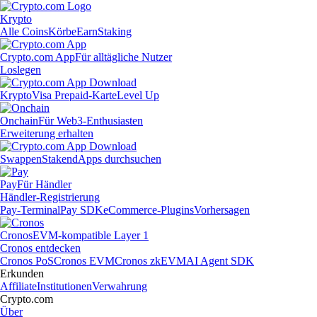
Krypto
Alle Coins
Körbe
Earn
Staking
Crypto.com App
Für alltägliche Nutzer
Loslegen
Krypto
Visa Prepaid-Karte
Level Up
Onchain
Für Web3-Enthusiasten
Erweiterung erhalten
Swappen
Staken
dApps durchsuchen
Pay
Für Händler
Händler-Registrierung
Pay-Terminal
Pay SDK
eCommerce-Plugins
Vorhersagen
Cronos
EVM-kompatible Layer 1
Cronos entdecken
Cronos PoS
Cronos EVM
Cronos zkEVM
AI Agent SDK
Erkunden
Affiliate
Institutionen
Verwahrung
Crypto.com
Über