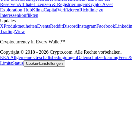
Reserven
Affiliate
Lizenzen & Registrierungen
Krypto-Asset
Exploration Hub
Klima
Capital
Verifizieren
Richtlinie zu
Interessenkonflikten
Updates
X
Produktneuheiten
Events
Reddit
Discord
Instagram
Facebook
Linkedin
TradingView
Cryptocurrency in Every Wallet™
Copyright © 2018 - 2026 Crypto.com. Alle Rechte vorbehalten.
EEA Allgemeine Geschäftsbedingungen
Datenschutzerklärung
Fees &
Limits
Status
Cookie-Einstellungen