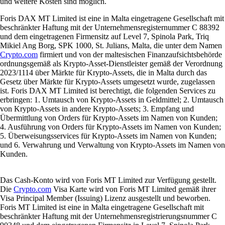
und weitere Kosten sind möglich.
Foris DAX MT Limited ist eine in Malta eingetragene Gesellschaft mit
beschränkter Haftung mit der Unternehmensregisternummer C 88392
und dem eingetragenen Firmensitz auf Level 7, Spinola Park, Triq
Mikiel Ang Borg, SPK 1000, St. Julians, Malta, die unter dem Namen
Crypto.com
firmiert und von der maltesischen Finanzaufsichtsbehörde
ordnungsgemäß als Krypto-Asset-Dienstleister gemäß der Verordnung
2023/1114 über Märkte für Krypto-Assets, die in Malta durch das
Gesetz über Märkte für Krypto-Assets umgesetzt wurde, zugelassen
ist. Foris DAX MT Limited ist berechtigt, die folgenden Services zu
erbringen: 1. Umtausch von Krypto-Assets in Geldmittel; 2. Umtausch
von Krypto-Assets in andere Krypto-Assets; 3. Empfang und
Übermittlung von Orders für Krypto-Assets im Namen von Kunden;
4. Ausführung von Orders für Krypto-Assets im Namen von Kunden;
5. Überweisungsservices für Krypto-Assets im Namen von Kunden;
und 6. Verwahrung und Verwaltung von Krypto-Assets im Namen von
Kunden.
Das Cash-Konto wird von Foris MT Limited zur Verfügung gestellt.
Die
Crypto.com
Visa Karte wird von Foris MT Limited gemäß ihrer
Visa Principal Member (Issuing) Lizenz ausgestellt und beworben.
Foris MT Limited ist eine in Malta eingetragene Gesellschaft mit
beschränkter Haftung mit der Unternehmensregistrierungsnummer C