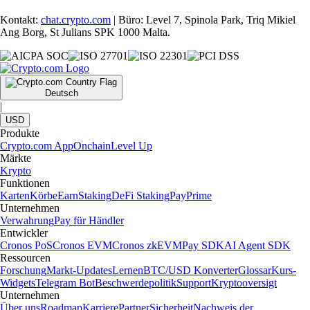
Kontakt:
chat.crypto.com
| Büro: Level 7, Spinola Park, Triq Mikiel
Ang Borg, St Julians SPK 1000 Malta.
Deutsch
|
USD
Produkte
Crypto.com App
Onchain
Level Up
Märkte
Krypto
Funktionen
Karten
Körbe
Earn
Staking
DeFi Staking
Pay
Prime
Unternehmen
Verwahrung
Pay für Händler
Entwickler
Cronos PoS
Cronos EVM
Cronos zkEVM
Pay SDK
AI Agent SDK
Ressourcen
Forschung
Markt-Updates
Lernen
BTC/USD Konverter
Glossar
Kurs-
Widgets
Telegram Bot
Beschwerdepolitik
Support
Kryptooversigt
Unternehmen
Über uns
Roadmap
Karriere
Partner
Sicherheit
Nachweis der