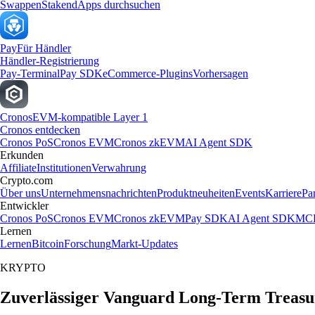
Swappen
Staken
dApps durchsuchen
Pay
Für Händler
Händler-Registrierung
Pay-Terminal
Pay SDK
eCommerce-Plugins
Vorhersagen
Cronos
EVM-kompatible Layer 1
Cronos entdecken
Cronos PoS
Cronos EVM
Cronos zkEVM
AI Agent SDK
Erkunden
Affiliate
Institutionen
Verwahrung
Crypto.com
Über uns
Unternehmensnachrichten
Produktneuheiten
Events
Karriere
Pa
Entwickler
Cronos PoS
Cronos EVM
Cronos zkEVM
Pay SDK
AI Agent SDK
MCP
Lernen
Lernen
Bitcoin
Forschung
Markt-Updates
KRYPTO
Zuverlässiger Vanguard Long-Term Treasu