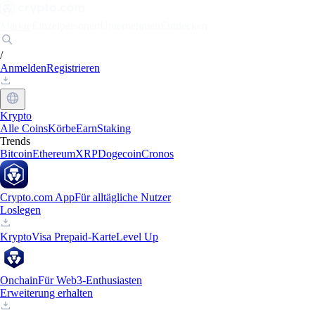
Märkte
Einzelpersonen
Unternehmen
Entdecken
/
Anmelden
Registrieren
Krypto
Alle Coins
Körbe
Earn
Staking
Trends
Bitcoin
Ethereum
XRP
Dogecoin
Cronos
Crypto.com App
Für alltägliche Nutzer
Loslegen
Krypto
Visa Prepaid-Karte
Level Up
Onchain
Für Web3-Enthusiasten
Erweiterung erhalten