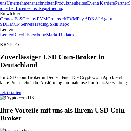
uns
Unternehmensnachrichten
Produktneuheiten
Events
Karriere
Partner
S
icherheit
Lizenzen & Registrierung
Entwickler
Cronos PoS
Cronos EVM
Cronos zkEVM
Pay SDK
AI Agent
SDK
MCP Servers
Trading Skill Repo
Lernen
Lernen
Bitcoin
Forschung
Markt-Updates
KRYPTO
Zuverlässiger USD Coin-Broker in
Deutschland
Ihr USD Coin-Broker in Deutschland: Die Crypto.com App bietet
klare Preise, einfache Ausführung und nahtlose Portfolio-Verwaltung.
Jetzt starten
Ihre Vorteile mit uns als Ihrem USD Coin-
Broker