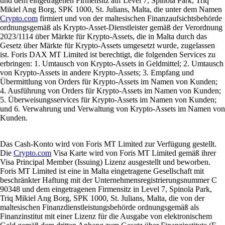
und dem eingetragenen Firmensitz auf Level 7, Spinola Park, Triq
Mikiel Ang Borg, SPK 1000, St. Julians, Malta, die unter dem Namen
Crypto.com
firmiert und von der maltesischen Finanzaufsichtsbehörde
ordnungsgemäß als Krypto-Asset-Dienstleister gemäß der Verordnung
2023/1114 über Märkte für Krypto-Assets, die in Malta durch das
Gesetz über Märkte für Krypto-Assets umgesetzt wurde, zugelassen
ist. Foris DAX MT Limited ist berechtigt, die folgenden Services zu
erbringen: 1. Umtausch von Krypto-Assets in Geldmittel; 2. Umtausch
von Krypto-Assets in andere Krypto-Assets; 3. Empfang und
Übermittlung von Orders für Krypto-Assets im Namen von Kunden;
4. Ausführung von Orders für Krypto-Assets im Namen von Kunden;
5. Überweisungsservices für Krypto-Assets im Namen von Kunden;
und 6. Verwahrung und Verwaltung von Krypto-Assets im Namen von
Kunden.
Das Cash-Konto wird von Foris MT Limited zur Verfügung gestellt.
Die
Crypto.com
Visa Karte wird von Foris MT Limited gemäß ihrer
Visa Principal Member (Issuing) Lizenz ausgestellt und beworben.
Foris MT Limited ist eine in Malta eingetragene Gesellschaft mit
beschränkter Haftung mit der Unternehmensregistrierungsnummer C
90348 und dem eingetragenen Firmensitz in Level 7, Spinola Park,
Triq Mikiel Ang Borg, SPK 1000, St. Julians, Malta, die von der
maltesischen Finanzdienstleistungsbehörde ordnungsgemäß als
Finanzinstitut mit einer Lizenz für die Ausgabe von elektronischem