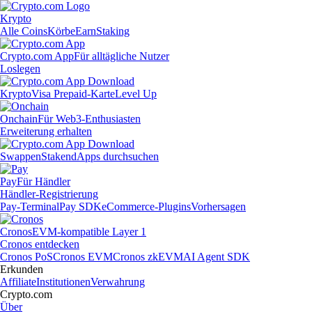
Krypto
Alle Coins
Körbe
Earn
Staking
Crypto.com App
Für alltägliche Nutzer
Loslegen
Krypto
Visa Prepaid-Karte
Level Up
Onchain
Für Web3-Enthusiasten
Erweiterung erhalten
Swappen
Staken
dApps durchsuchen
Pay
Für Händler
Händler-Registrierung
Pay-Terminal
Pay SDK
eCommerce-Plugins
Vorhersagen
Cronos
EVM-kompatible Layer 1
Cronos entdecken
Cronos PoS
Cronos EVM
Cronos zkEVM
AI Agent SDK
Erkunden
Affiliate
Institutionen
Verwahrung
Crypto.com
Über