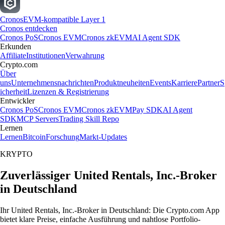
Cronos
EVM-kompatible Layer 1
Cronos entdecken
Cronos PoS
Cronos EVM
Cronos zkEVM
AI Agent SDK
Erkunden
Affiliate
Institutionen
Verwahrung
Crypto.com
Über
uns
Unternehmensnachrichten
Produktneuheiten
Events
Karriere
Partner
S
icherheit
Lizenzen & Registrierung
Entwickler
Cronos PoS
Cronos EVM
Cronos zkEVM
Pay SDK
AI Agent
SDK
MCP Servers
Trading Skill Repo
Lernen
Lernen
Bitcoin
Forschung
Markt-Updates
KRYPTO
Zuverlässiger United Rentals, Inc.-Broker
in Deutschland
Ihr United Rentals, Inc.-Broker in Deutschland: Die Crypto.com App
bietet klare Preise, einfache Ausführung und nahtlose Portfolio-