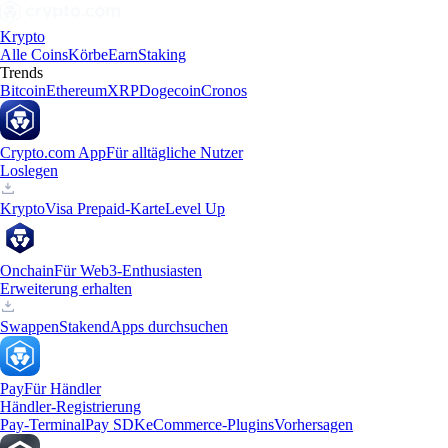
Krypto
Alle Coins
Körbe
Earn
Staking
Trends
Bitcoin
Ethereum
XRP
Dogecoin
Cronos
Crypto.com App
Für alltägliche Nutzer
Loslegen
Krypto
Visa Prepaid-Karte
Level Up
Onchain
Für Web3-Enthusiasten
Erweiterung erhalten
Swappen
Staken
dApps durchsuchen
Pay
Für Händler
Händler-Registrierung
Pay-Terminal
Pay SDK
eCommerce-Plugins
Vorhersagen