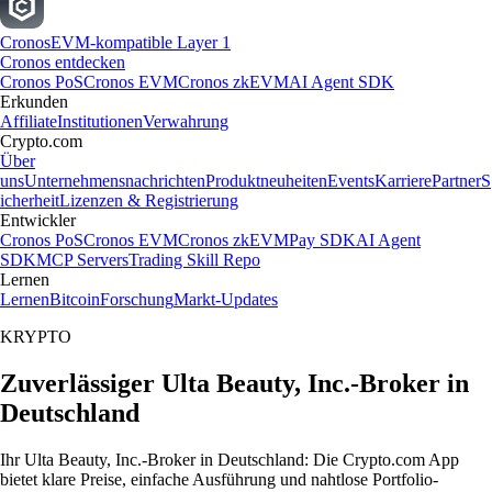
Cronos
EVM-kompatible Layer 1
Cronos entdecken
Cronos PoS
Cronos EVM
Cronos zkEVM
AI Agent SDK
Erkunden
Affiliate
Institutionen
Verwahrung
Crypto.com
Über
uns
Unternehmensnachrichten
Produktneuheiten
Events
Karriere
Partner
S
icherheit
Lizenzen & Registrierung
Entwickler
Cronos PoS
Cronos EVM
Cronos zkEVM
Pay SDK
AI Agent
SDK
MCP Servers
Trading Skill Repo
Lernen
Lernen
Bitcoin
Forschung
Markt-Updates
KRYPTO
Zuverlässiger Ulta Beauty, Inc.-Broker in
Deutschland
Ihr Ulta Beauty, Inc.-Broker in Deutschland: Die Crypto.com App
bietet klare Preise, einfache Ausführung und nahtlose Portfolio-