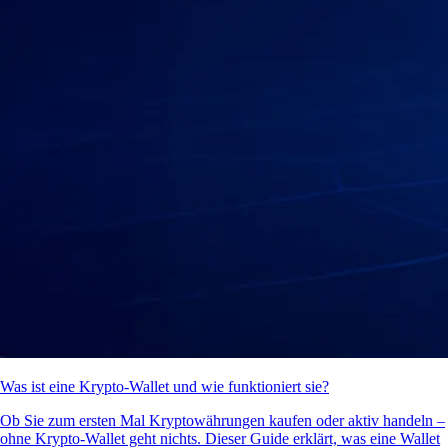
Was ist eine Krypto-Wallet und wie funktioniert sie?
Ob Sie zum ersten Mal Kryptowährungen kaufen oder aktiv handeln –
ohne Krypto-Wallet geht nichts. Dieser Guide erklärt, was eine Wallet