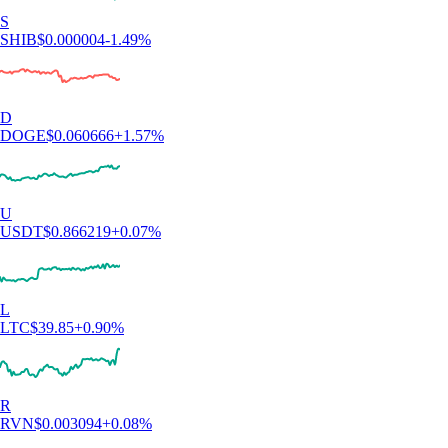
S
SHIB
$
0.000004
-1.49
%
D
DOGE
$
0.060666
+
1.57
%
U
USDT
$
0.866219
+
0.07
%
L
LTC
$
39.85
+
0.90
%
R
RVN
$
0.003094
+
0.08
%