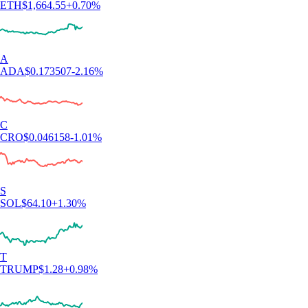
ETH
$
1,664.55
+
0.70
%
A
ADA
$
0.173507
-2.16
%
C
CRO
$
0.046158
-1.01
%
S
SOL
$
64.10
+
1.30
%
T
TRUMP
$
1.28
+
0.98
%