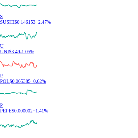
S
SUSHI
$
0.146153
+
2.47
%
U
UNI
$
3.49
-1.05
%
P
POL
$
0.065385
+
0.62
%
P
PEPE
$
0.000002
+
1.41
%