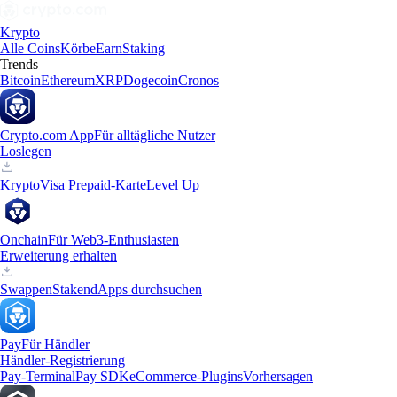
Krypto
Alle Coins
Körbe
Earn
Staking
Trends
Bitcoin
Ethereum
XRP
Dogecoin
Cronos
Crypto.com App
Für alltägliche Nutzer
Loslegen
Krypto
Visa Prepaid-Karte
Level Up
Onchain
Für Web3-Enthusiasten
Erweiterung erhalten
Swappen
Staken
dApps durchsuchen
Pay
Für Händler
Händler-Registrierung
Pay-Terminal
Pay SDK
eCommerce-Plugins
Vorhersagen